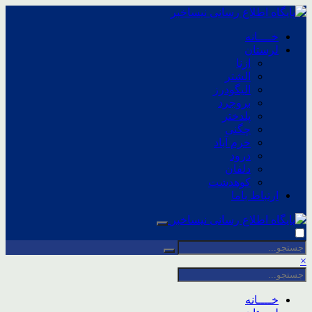
خــــانه
لرستان
ازنا
الشتر
الیگودرز
بروجرد
پلدختر
چگنی
خرم آباد
درود
دلفان
کوهدشت
ارتباط باما
×
خــــانه