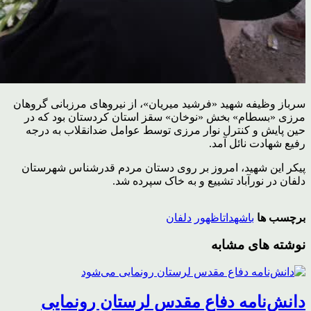
سرباز وظیفه شهید «فرشید میریان»، از نیروهای مرزبانی گروهان
مرزی «بسطام» بخش «نوخان» سقز استان کردستان بود که در
حین پایش و کنترل نوار مرزی توسط عوامل ضدانقلاب به درجه
رفیع شهادت نائل آمد.
پیکر این شهید، امروز بر روی دستان مردم قدرشناس شهرستان
دلفان در نورآباد تشییع و به خاک سپرده شد.
برچسب ها
باشهداتاظهور
دلفان
نوشته های مشابه
دانش‌نامه دفاع مقدس لرستان رونمایی