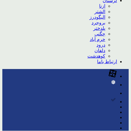
لرستان
ازنا
الشتر
الیگودرز
بروجرد
پلدختر
چگنی
خرم آباد
درود
دلفان
کوهدشت
ارتباط باما