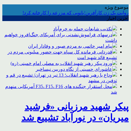
موضوع ویژه
روایت یک زن کارآفرین؛بانویی که مزرعه را کارخانه کرد!
آخرین اخبار
تکذیب شایعات حمله به خرم‌آباد
درسهای فراموش‌نشدنی برای آمریکای جنگ‌افروز خواهیم
داشت
پیام امیر حاتمی به مردم صبور و وفادار ایران
قدردانی فرمانده کل سپاه جهت حضور میلیونی مردم در
تشییع قائد شهید امت
ورود پیکر رهبر شهید انقلاب به مصلی امام خمینی (ره)
عاشورای حسینی از نگاه دوربین نیساخبر
وداع با رهبر شهید انقلاب؛ 13 تیر در تهران/ تشییع در قم و
تدفین در مشهد
محل استقرار جنگنده های F35، F15، F16 آمریکایی منهدم
شد
پیکر شهید مرزبانی «فرشید
میریان» در نورآباد تشییع شد