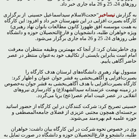
روزهای 24، 25 و 26 ماه جاری خبر داد.
به گزارش
نیساخبر
“حجت‌الاسلام سیداسماعیل حسینی از برگزاری
کارگاه بصیرت افزایی در این شهرستان خبر داد و افزود: این کارگاه
به همت موسسه افق ظهور( کانون مطالعات بانوان نهاد رهبری)
ویژه خواهران طلبه، دانشجویان و فارغ‌التحصیلان حوزه و دانشگاه
طی روزهای 24، 25 و 26 ماه جاری برگزار می‌شود.
وی خاطرنشان کرد: از آنجا که مهمترین وظیفه منتظران معرفت
امام است بنابراین بایستی از تکالیف خود به‌عنوان منتظر در عصر
حاضر آگاهی یابیم.
مسوول نهاد رهبری دانشگاه‌های لرستان هدف کارگاه را
بصیرت‌افزایی و آگاهی‌بخشی به قشر جوان عنوان و اظهار کرد:
کارگاه بصیرت‌افزایی با هدف آگاهی‌بخشی به قشر جوان به‌خصوص
در زمینه نهضت عزتمندانه سیدالشهدا(ع) و کادرسازی نیروهای
انقلابی در عصر غیبت امام عصر(عج) برپا می‌گردد.
حسینی تصریح کرد: شرکت کنندگان در این کارگاه از حضور اساتید
برجسته‌ای همچون مجتبی عزیزی از فضلای جامعه‌المصطفی و
حوزه علمیه قم بهره‌مند می‌شوند.
وی در خصوص نحوه شرکت در این کارگاه بیان داشت: خواهران
طلبه، دانشجو و فارغ‌التحصیلان حوزه و دانشگاه در صورت تمایل به