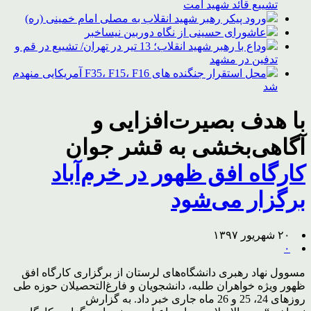
تشییع قائد شهید امت
ورود پیکر رهبر شهید انقلاب به مصلی امام خمینی (ره)
عاشورای حسینی از نگاه دوربین نیساخبر
وداع با رهبر شهید انقلاب؛ 13 تیر در تهران/ تشییع در قم و
تدفین در مشهد
محل استقرار جنگنده های F35، F15، F16 آمریکایی منهدم
شد
با هدف بصیرت‌افزایی و
آگاهی‌بخشی به قشر جوان
کارگاه افق ظهور در خرم‌آباد
برگزار می‌شود
۲۰ شهریور ۱۳۹۷
۰
مسوول نهاد رهبری دانشگاه‌های لرستان از برگزاری کارگاه افق
ظهور ویژه خواهران طلبه، دانشجویان و فارغ‌التحصیلان حوزه طی
روزهای 24، 25 و 26 ماه جاری خبر داد. به گزارش