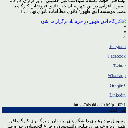
نیساخبر“حجت‌الاسلام سیداسماعیل حسینی از برگزاری کارگاه
بصیرت افزایی در این شهرستان خبر داد و افزود: این کارگاه به
همت موسسه افق ظهور( کانون مطالعات بانوان نهاد […]
×
Telegram
Facebook
Twitter
Whatsapp
+Google
Linkedin
https://nisakhabar.ir/?p=9031
کپی لینک
مسوول نهاد رهبری دانشگاه‌های لرستان از برگزاری کارگاه افق
ظهور ویژه خواهران طلبه، دانشجویان و فارغ‌التحصیلان حوزه طی