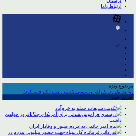
لرستان
ارتباط باما
موضوع ویژه
روایت یک زن کارآفرین؛بانویی که مزرعه را کارخانه کرد!
آخرین اخبار
تکذیب شایعات حمله به خرم‌آباد
درسهای فراموش‌نشدنی برای آمریکای جنگ‌افروز خواهیم
داشت
پیام امیر حاتمی به مردم صبور و وفادار ایران
قدردانی فرمانده کل سپاه جهت حضور میلیونی مردم در