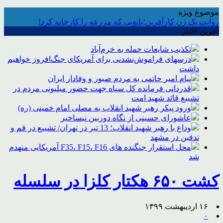
موضوع ویژه
روایت یک زن کارآفرین؛بانویی که مزرعه را کارخانه کرد!
آخرین اخبار
تکذیب شایعات حمله به خرم‌آباد
درسهای فراموش‌نشدنی برای آمریکای جنگ‌افروز خواهیم
داشت
پیام امیر حاتمی به مردم صبور و وفادار ایران
قدردانی فرمانده کل سپاه جهت حضور میلیونی مردم در
تشییع قائد شهید امت
ورود پیکر رهبر شهید انقلاب به مصلی امام خمینی (ره)
عاشورای حسینی از نگاه دوربین نیساخبر
وداع با رهبر شهید انقلاب؛ 13 تیر در تهران/ تشییع در قم و
تدفین در مشهد
محل استقرار جنگنده های F35، F15، F16 آمریکایی منهدم
شد
کشت ۶۵۰ هکتار کلزا در سلسله
۱۶ اردیبهشت ۱۳۹۹
۰