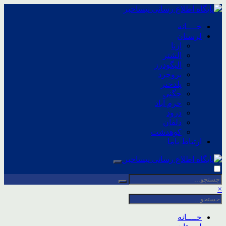
خــــانه
لرستان
ازنا
الشتر
الیگودرز
بروجرد
پلدختر
چگنی
خرم آباد
درود
دلفان
کوهدشت
ارتباط باما
×
خــــانه