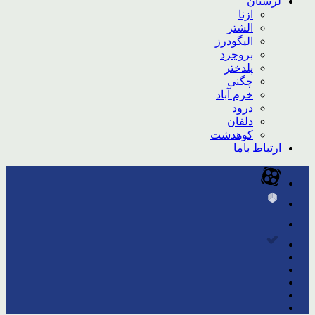
لرستان
ازنا
الشتر
الیگودرز
بروجرد
پلدختر
چگنی
خرم آباد
درود
دلفان
کوهدشت
ارتباط باما