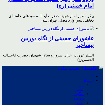
امام خمینی (ره)
پیکر مطهر امام شهید،‌ حضرت آیت‌الله سیدعلی خامنه‌ای
دقایقی پیش وارد مصلی تهران شد.
عاشورای حسینی از نگاه دوربین
نیساخبر
الشتر غرق در عزای سرور و سالار شهیدان حضرت اباعبدالله
الحسین(ع)
خــــانه
لرستان
ازنا
الشتر
الیگودرز
بروجرد
پلدختر