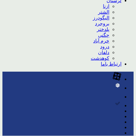
لرستان
ازنا
الشتر
الیگودرز
بروجرد
پلدختر
چگنی
خرم آباد
درود
دلفان
کوهدشت
ارتباط باما