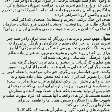
با وجود انجام همه تعهدات برجامی از سوی ایران تا اواخر سال ۹۹،
حتی عذا و دارو را هم تحریم کردند؛ فرانسه (میزبان جشنواره کن)،
و انگلیس و آلمان وعده دروغ دادند، اما تماما با آمریکا حتی در تحریم
دارو و واکسن کرونا همراهی کردند.
هدف این جنگ ترکیبی (تحریم و تبلیغات)، همچنان که اکبر گنجی
(اصلاح طلب فراری) نوشت، “وحشت افکنی، فرو پاشاندن سازمان
اجتماعی، کشاندن مردم به خشونت جمعی و نابودی ایران و ایرانی”
بود.
سوال مهم:
شمر و یزید های روزگار که ملت ایران را در همه چیز
تحریم کرده اند، چرا فلان فیلم یا کارگردان و بازیگر ایرانی را، نه
تحریم، بلکه تکریم و تحسین می کنند؟ برای کدام ویژگی؟ آیا جز
برای این که در روند تحریم و تحریف و ترور، به عنوان پیاده نظام
ناتوی فرهنگی، شناسایی و تعریف شده اند؟
هیچ فیلم و کارگردانی در جشنواره های غربی تحویل گرفته نمی
شود، مگر این که فضایی سیاه و عقب مانده را از ایران به تصویر
بکشد. چنین فیلمساز و بازیگری، حق ندارد موفقیت یا نقطه قوتی از
ایران را تصویر کند. ایران باید دافعه محض نشان داده شود و نه
جذاب و الهام بخش. این، رکن ایدئولوژی غرب درباره ایران است!
جشنواره های غربی به ویژه درباره ایران، ارزیابی کننده حرفه ای
فیلم پس از تولید نیستند، بلکه علنا یا عملا، تهیه کننده و سفارش
دهنده هستند. تار تَن های واقعی، آنها هستند که افراد شهرت طلب و
شهوت طلب را شکار، و سپس، همان ها را طعمه ای برای
شکارهای بزرگ تر می کنند.
عنکبوت های واقعی، “کن” و نظایر آن هستند که نگاه کاملا