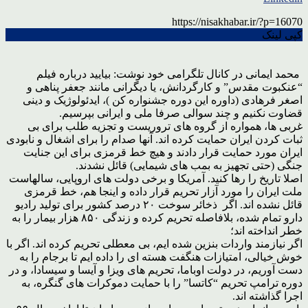
https://nisakhabar.ir/?p=16070
کپی لینک
محمد ایمانی در کانال تلگرامی خود نوشت: بیایید درباره فیلم
“عنکبوت مقدس” و کارگردانش، یا دیگرانی مانند جعفر پناهی و
اصغر فرهادی (داوره این دوره جشنواره کن )، ایدئولوژیک و دینی
قضاوت نکنیم و چند سوالی صرفا ملی و ایرانی بپرسیم.
غربی ها، همواره از گروه های تروریست و تجزیه طلب برای بی
ثبات کردن ایران حمایت کرده اند. آنها صدام را برای اشغال و نابودی
ایران مورد حمایت قرار دادند و هیچ خط قرمزی برای این جنایت
جنگی (حتی تجهیز به بمب های شیمایی) قائل نشدند.
اصلا تاریخ را رها کنید. آمریکا و برخی دولت های اروپایی، سالهاست
ملت ایران را مورد آزار تحریم قرار داده و اینجا هم، خط قرمزی
قائل نشده اند. اگر ذخائر سوخت ۲۰ درصد کشور برای تولید رادیو
دارو تمام شده، بلافاصله تحریم کرده و زندگی ۸۵۰ هزار بیمار را به
خطر انداخته اند؛
اگر نیازمند واردات بنزین شده ایم، بی معطلی تحریم کرده اند. اگر با
خوش خیالی، امتیازات هنگفت هسته ای را داده ایم تا برجام را به
دست آوریم، در دولت اوباما، تحریم های ویزا و آیسا و سیسادا، و در
دوره ترامپ تحریم “کاتسا” را با حمایت دموکرات های گنگره، به
اجرا گذاشته اند.