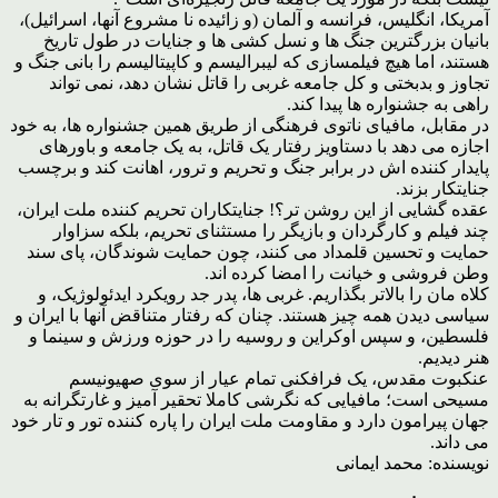
آمریکا، انگلیس، فرانسه و آلمان (و زائیده نا مشروع آنها، اسرائیل)،
بانیان بزرگترین جنگ ها و نسل کشی ها و جنایات در طول تاریخ
هستند، اما هیچ فیلمسازی که لیبرالیسم و کاپیتالیسم را بانی جنگ و
تجاوز و بدبختی و کل جامعه غربی را قاتل نشان دهد، نمی تواند
راهی به جشنواره ها پیدا کند.
در مقابل، مافیای ناتوی فرهنگی از طریق همین جشنواره ها، به خود
اجازه می دهد با دستاویز رفتار یک قاتل، به یک جامعه و باورهای
پایدار کننده اش در برابر جنگ و تحریم و ترور، اهانت کند و برچسب
جنایتکار بزند.
عقده گشایی از این روشن تر؟! جنایتکاران تحریم کننده ملت ایران،
چند فیلم و کارگردان و بازیگر را مستثنای تحریم، بلکه سزاوار
حمایت و تحسین قلمداد می کنند، چون حمایت شوندگان، پای سند
وطن فروشی و خیانت را امضا کرده اند.
کلاه مان را بالاتر بگذاریم. غربی ها، پدر جد رویکرد ایدئولوژیک، و
سیاسی دیدن همه چیز هستند. چنان که رفتار متناقض آنها با ایران و
فلسطین، و سپس اوکراین و روسیه را در حوزه ورزش و سینما و
هنر دیدیم.
عنکبوت مقدس، یک فرافکنی تمام عیار از سوی صهیونیسم
مسیحی است؛ مافیایی که نگرشی کاملا تحقیر آمیز و غارتگرانه به
جهان پیرامون دارد و مقاومت ملت ایران را پاره کننده تور و تار خود
می داند.
نویسنده: محمد ایمانی