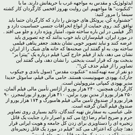
ایدئولوژیک و مقدس به مواجهه غرب با حریفانش دارند. ما با
“کنکبوت” ها مواجهیم. این روایت بهروز افخمی کارگردان کار کشته
سینما را مرور کنید:
“جشنواره کن، پروتکل های خودش را دارد که کارگردان حتما باید
توافق کند. روی حمایت از انواع انحرافات جنسی حساسیت دارد و
اگر فیلمی در این باره ساخته شود، امتیاز ویژه دارد و جلو می افتد .
در مورد ایران، فیلم‌سازان باید خوب بدانند که چه تصویری باید
عرضه کنند و نباید تصویر خوبی نشان بدهند. جعفر پناهی فیلمی
ساخته بود، به او گفتند این صحنه‌ها که خانه های شیک را از ایران
نشان می دهد، باید از فیلم خارج کنی! فیلم درباره یک “پیتزا بر”
بدبخت بود که قرار است بدبختی را نشان دهد، ولی گفتند این
تصاویر را از فیلم حذف کن!”.
دو نفر از سه تهیه‌کننده “عنکبوت مقدس” (سول باندی و جیکوب
جارک)، یهودی صهیونیست هستند. حامی مالی فیلم، ساموئل حدیدا
مدیر یهودی کمپانی متر‌وپولیتن است.
کارگردان همچنین، ۲۴۰ هزار یورو از آژانس تأمین مالی فیلم آلمان،
۲۵۰ هزار یورو از مدین بورد برلین، ۴۱۰ هزار یورو از یورایمجرز، ۹۰
هزار یورو از صندوق تأمین مالی فیلم ‌هامبورگ و ۱۷۴ هزار یورو از
صندوق فیلم آلمان گرفته است.
علی عباسی، به سفارش تهیه کنندگان، تاکید بسیاری روی تصاویر
حرم و ضریح امام رضا (ع) می کند و اصرار دارد جنایت یک قاتل
زنجیره ای را دستاویزی برای زدن کل جامعه و هویت ایرانی قرار
دهد؛ چنان که اعتراف می کند “فیلم در مورد یک قاتل زنجیره‌ای
نیست بلکه در مورد یک جامعه قاتل زنجیره‌ای‌ است”.