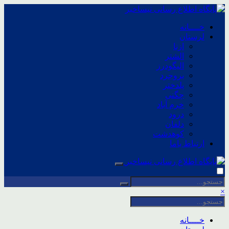
خــــانه
لرستان
ازنا
الشتر
الیگودرز
بروجرد
پلدختر
چگنی
خرم آباد
درود
دلفان
کوهدشت
ارتباط باما
×
خــــانه