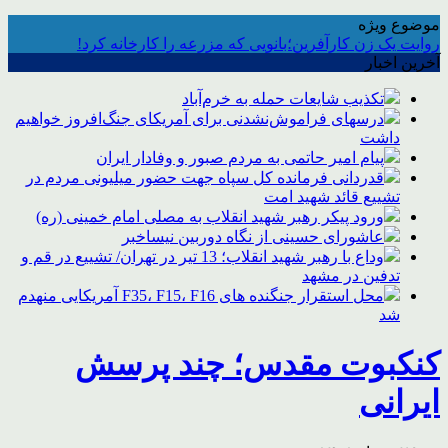
موضوع ویژه
روایت یک زن کارآفرین؛بانویی که مزرعه را کارخانه کرد!
آخرین اخبار
تکذیب شایعات حمله به خرم‌آباد
درسهای فراموش‌نشدنی برای آمریکای جنگ‌افروز خواهیم
داشت
پیام امیر حاتمی به مردم صبور و وفادار ایران
قدردانی فرمانده کل سپاه جهت حضور میلیونی مردم در
تشییع قائد شهید امت
ورود پیکر رهبر شهید انقلاب به مصلی امام خمینی (ره)
عاشورای حسینی از نگاه دوربین نیساخبر
وداع با رهبر شهید انقلاب؛ 13 تیر در تهران/ تشییع در قم و
تدفین در مشهد
محل استقرار جنگنده های F35، F15، F16 آمریکایی منهدم
شد
کنکبوت مقدس؛ چند پرسش
ایرانی