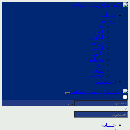
خــــانه
لرستان
ازنا
الشتر
الیگودرز
بروجرد
پلدختر
چگنی
خرم آباد
درود
دلفان
کوهدشت
ارتباط باما
×
خــــانه