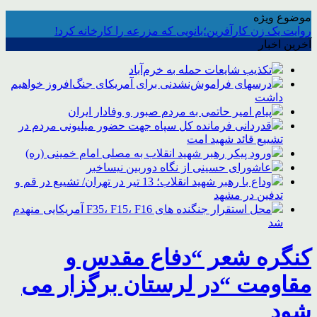
موضوع ویژه
روایت یک زن کارآفرین؛بانویی که مزرعه را کارخانه کرد!
آخرین اخبار
تکذیب شایعات حمله به خرم‌آباد
درسهای فراموش‌نشدنی برای آمریکای جنگ‌افروز خواهیم
داشت
پیام امیر حاتمی به مردم صبور و وفادار ایران
قدردانی فرمانده کل سپاه جهت حضور میلیونی مردم در
تشییع قائد شهید امت
ورود پیکر رهبر شهید انقلاب به مصلی امام خمینی (ره)
عاشورای حسینی از نگاه دوربین نیساخبر
وداع با رهبر شهید انقلاب؛ 13 تیر در تهران/ تشییع در قم و
تدفین در مشهد
محل استقرار جنگنده های F35، F15، F16 آمریکایی منهدم
شد
کنگره شعر “دفاع مقدس و
مقاومت “در لرستان برگزار می
شود