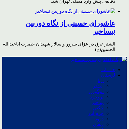
دقایقی پیش وارد مصلی تهران شد.
عاشورای حسینی از نگاه دوربین
نیساخبر
الشتر غرق در عزای سرور و سالار شهیدان حضرت اباعبدالله
الحسین(ع)
خــــانه
لرستان
ازنا
الشتر
الیگودرز
بروجرد
پلدختر
چگنی
خرم آباد
درود
دلفان