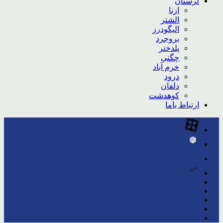
لرستان
ازنا
الشتر
الیگودرز
بروجرد
پلدختر
چگنی
خرم آباد
درود
دلفان
کوهدشت
ارتباط باما