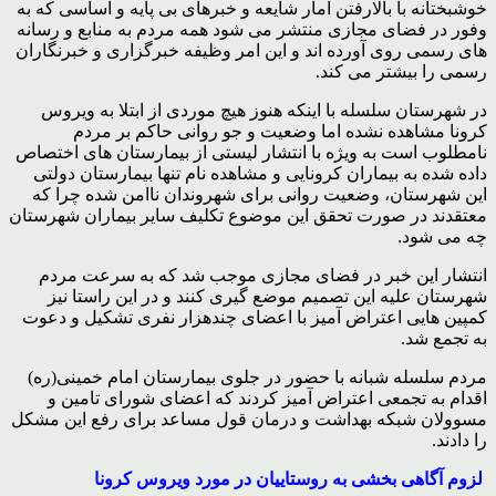
خوشبختانه با بالارفتن آمار شایعه و خبرهای بی پایه و اساسی که به
وفور در فضای مجازی منتشر می شود همه مردم به منابع و رسانه
های رسمی روی آورده اند و این امر وظیفه خبرگزاری و خبرنگاران
رسمی را بیشتر می کند.
در شهرستان سلسله با اینکه هنوز هیچ موردی از ابتلا به ویروس
کرونا مشاهده نشده اما وضعیت و جو روانی حاکم بر مردم
نامطلوب است به ویژه با انتشار لیستی از بیمارستان های اختصاص
داده شده به بیماران کرونایی و مشاهده نام تنها بیمارستان دولتی
این شهرستان، وضعیت روانی برای شهروندان ناامن شده چرا که
معتقدند در صورت تحقق این موضوع تکلیف سایر بیماران شهرستان
چه می شود.
انتشار این خبر در فضای مجازی موجب شد که به سرعت مردم
شهرستان علیه این تصمیم موضع گیری کنند و در این راستا نیز
کمپین هایی اعتراض آمیز با اعضای چندهزار نفری تشکیل و دعوت
به تجمع شد.
مردم سلسله شبانه با حضور در جلوی بیمارستان امام خمینی(ره)
اقدام به تجمعی اعتراض آمیز کردند که اعضای شورای تامین و
مسوولان شبکه بهداشت و درمان قول مساعد برای رفع این مشکل
را دادند.
لزوم آگاهی بخشی به روستاییان در مورد ویروس کرونا