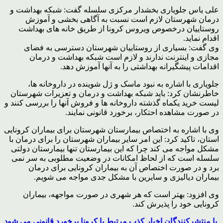
علی یاس جلویاری بخشدار مرکزی سلسله گفت: شبکه بهداشت و
درمان شهرستان لازم است نسبت به آگاهی بخشی و آموزش
روستاییان درخصوص ویروس کرونا از طریق خانه های بهداشت
اقدام نماید.
وی گفت: بسیاری از روستاییان شهرستان دسترسی به فضای
مجازی و اینترنت ندارند و لازم است شبکه بهداشت و درمان
اقدامات پیشگیرانه بهداشتی را به آنها آموزش دهد.
جلویاری با اشاره به نبود ماسک و ژل شوینده در داروخانه ها،
خاطرنشان کرد: باید شبکه بهداشت و درمان و تعزیرات شهرستان
لیست خرید یکماه گذشته داروخانه ها و فروش آنها را بررسی کنند و
در صورت مشاهده احتکار، برخورد قانونی نمایند.
وی با اشاره به اختصاص بیمارستان شهرستان برای بیماران کرونایی
استان، تاکید کرد: این امر سایر بیماران شهرستان را برای درمان با
مشکل مواجه می کند چرا که این بیمارستان تنها بیمارستان دولتی
سلسله است که از لحاظ امکانات در وضعیت مطلوبی به سر نمی
برد و در صورت اختصاص آن به بیماران کرونایی برای درمان
بیماران دیالیزی و سایرین با مشکل جدی مواجه می شویم.
وی افزود: بهتر است که هر شهری در صورت مواجهه، بیماران
کرونایی خود را پذیرش کند.
با منتشرکنندگان اخبار کذب مرتبط با کرونا برخورد قانونی می شود