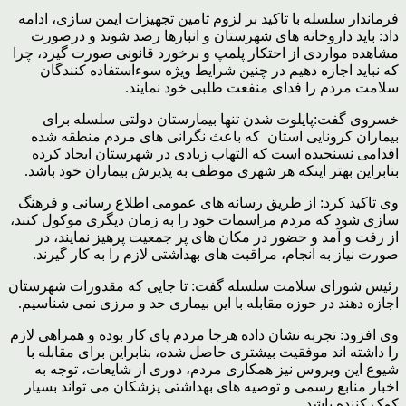
فرماندار سلسله با تاکید بر لزوم تامین تجهیزات ایمن سازی، ادامه
داد: باید داروخانه های شهرستان و انبارها رصد شوند و درصورت
مشاهده مواردی از احتکار پلمپ و برخورد قانونی صورت گیرد، چرا
که نباید اجازه دهیم در چنین شرایط ویژه سوءاستفاده کنندگان
سلامت مردم را فدای منفعت طلبی خود نمایند.
خسروی گفت:پایلوت شدن تنها بیمارستان دولتی سلسله برای
بیماران کرونایی استان که باعث نگرانی های مردم منطقه شده
اقدامی نسنجیده است که التهاب زیادی در شهرستان ایجاد کرده
بنابراین بهتر اینکه هر شهری موظف به پذیرش بیماران خود باشد.
وی تاکید کرد: از طریق رسانه های عمومی اطلاع رسانی و فرهنگ
سازی شود که مردم مراسمات خود را به زمان دیگری موکول کنند،
از رفت و آمد و حضور در مکان های پر جمعیت پرهیز نمایند، در
صورت نیاز به انجام، مراقبت های بهداشتی لازم را به کار گیرند.
رئیس شورای سلامت سلسله گفت: تا جایی که مقدورات شهرستان
اجازه دهند در حوزه مقابله با این بیماری حد و مرزی نمی شناسیم.
وی افزود: تجربه نشان داده هرجا مردم پای کار بوده و همراهی لازم
را داشته اند موفقیت بیشتری حاصل شده، بنابراین برای مقابله با
شیوع این ویروس نیز همکاری مردم، دوری از شایعات، توجه به
اخبار منابع رسمی و توصیه های بهداشتی پزشکان می تواند بسیار
کمک کننده باشد.