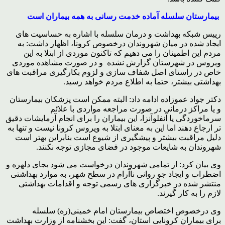
بیمارستان سلسله آماده خدمت رسانی به همه بیماران است
رییس شبکه بهداشت و درمان سلسله با اشاره به حساسیت های
ایجاد شده در میان شهروندان درخصوص کرونا، اظهار داشت: به
مردم این اطمینان را می دهیم که تاکنون موردی از ابتلا به این
ویروس در شهرستان گزارش نشده و در صورت مشاهده موردی
خاص در راستای اصل شفاف سازی و لزوم بکارگیری مراقبت های
بهداشتی بیشتر، حتما به اطلاع مردم خواهد رسید.
دکتر جواد عموزاده ادامه داد: البته ممکن است پزشکان بیمارستان
و یا مراکز درمانی در صورت مراجعه مواردی با علائم
سرماخوردگی یا آنفلوآنزا، این بیماران را برای انجام آزمایشات دقیق
تر ارجاع دهند اما این به معنای ابتلا به ویروس کرونا نیست و تنها به
دلیل مراقبت بیشتر و پیشگیری از شیوع است بنابراین بهتر است
شهروندان به شایعات موجود در فضای مجازی توجه نکنند.
وی بیان کرد: از تمامی شهروندان درخواست می شود بجای دلهره و
اضطراب و ایجاد جو روانی ناآرام در سطح شهر، به موارد بهداشتی
منتشر شده در خبرگزاری های رسمی توجه و اقدامات بهداشتی
لازم را به کار گیرند.
وی درخصوص اختصاص بیمارستان امام خمینی(ره) سلسله
برای بیماران کرونایی استان، گفت: این بخشنامه از وزارت بهداشت