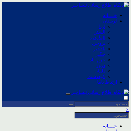
خــــانه
لرستان
ازنا
الشتر
الیگودرز
بروجرد
پلدختر
چگنی
خرم آباد
درود
دلفان
کوهدشت
ارتباط باما
×
خــــانه