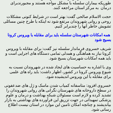
طوریکه بیماران سلسله با مشکل مواجه هستند و مجبورندبرای
درمان به مرکز استان مراجعه کنند.
حجت الاسلام صالحی گفت: بهتر است در شرایط کنونی مشکلات
روحی و روانی شهروندان مرتفع شود نه اینکه با طرح چنین مسائلی
تشویش خاطر آنها را چندبرابر کنیم.
همه امکانات شهرستان سلسله باید برای مقابله با ویروس کرونا
بسیج شود
شریف خسروی فرماندار سلسله نیز گفت: برای مقابله با ویروس
کرونا نیاز به هماهنگی و همدلی تمامی دستگاه های اجرایی است و
باید همه امکانات شهرستان بسیج شود.
وی با اشاره به حساسیت های ایجاد شده در شهروندان نسبت به
شیوع ویروس کرونا در کشور، اظهار داشت: باید راه های علمی
برای مقابله با این ویروس اندیشیده شود.
خسروی افزود: متاسفانه کمیاب شدن ماسک و ژل های ضدعفونی
در سطح داروخانه های شهرستان نگرانی های روانی شهروندان را
تشدید کرده و لازم است مسئولان شبکه بهداشت و درمان و علوم
پزشکی تمهیداتی در جهت تزریق این فرآورده های بهداشتی به بازار
بیاندیشند و چنانچه امکان تامین این موارد در استان نیست اطلاع
رسانی شود.