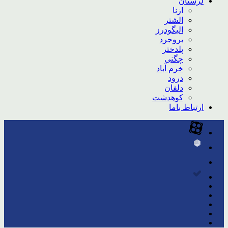
لرستان
ازنا
الشتر
الیگودرز
بروجرد
پلدختر
چگنی
خرم آباد
درود
دلفان
کوهدشت
ارتباط باما