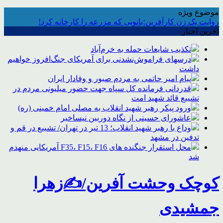
موضوع ویژه
روایت یک زن کارآفرین؛بانویی که مزرعه را کارخانه کرد!
آخرین اخبار
تکذیب شایعات حمله به خرم‌آباد
درسهای فراموش‌نشدنی برای آمریکای جنگ‌افروز خواهیم
داشت
پیام امیر حاتمی به مردم صبور و وفادار ایران
قدردانی فرمانده کل سپاه جهت حضور میلیونی مردم در
تشییع قائد شهید امت
ورود پیکر رهبر شهید انقلاب به مصلی امام خمینی (ره)
عاشورای حسینی از نگاه دوربین نیساخبر
وداع با رهبر شهید انقلاب؛ 13 تیر در تهران/ تشییع در قم و
تدفین در مشهد
محل استقرار جنگنده های F35، F15، F16 آمریکایی منهدم
شد
کوچک وحشت آفرین/✍️زهرا
جمشیدی