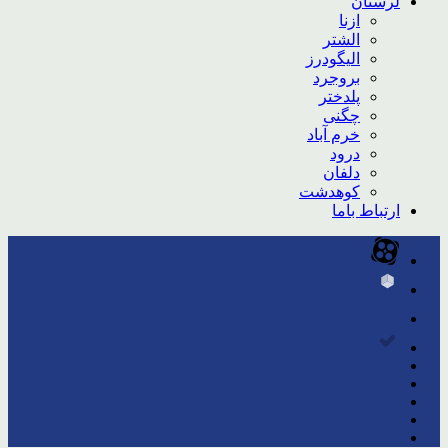
لرستان
ازنا
الشتر
الیگودرز
بروجرد
پلدختر
چگنی
خرم آباد
درود
دلفان
کوهدشت
ارتباط باما