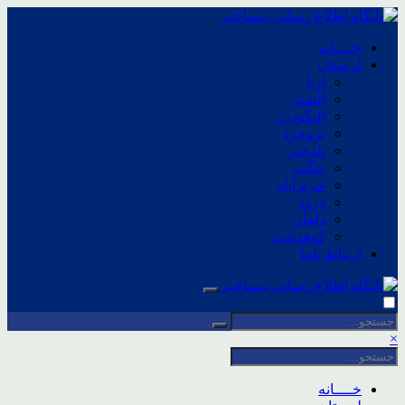
خــــانه
لرستان
ازنا
الشتر
الیگودرز
بروجرد
پلدختر
چگنی
خرم آباد
درود
دلفان
کوهدشت
ارتباط باما
×
خــــانه