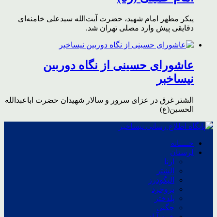
پیکر مطهر امام شهید،‌ حضرت آیت‌الله سیدعلی خامنه‌ای
دقایقی پیش وارد مصلی تهران شد.
عاشورای حسینی از نگاه دوربین
نیساخبر
الشتر غرق در عزای سرور و سالار شهیدان حضرت اباعبدالله
الحسین(ع)
خــــانه
لرستان
ازنا
الشتر
الیگودرز
بروجرد
پلدختر
چگنی
خرم آباد