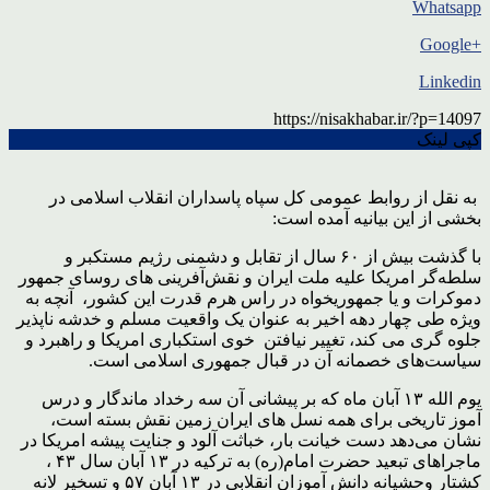
Whatsapp
+Google
Linkedin
https://nisakhabar.ir/?p=14097
کپی لینک
به نقل از روابط عمومی کل سپاه پاسداران انقلاب اسلامی در
بخشی از این بیانیه آمده است:
با گذشت بیش از ۶۰ سال از تقابل و دشمنی رژیم مستکبر و
سلطه‌گر امریکا علیه ملت ایران و نقش‌آفرینی های روسای جمهور
دموکرات و یا جمهوریخواه در راس هرم قدرت این کشور، آنچه به
ویژه طی چهار دهه اخیر به عنوان یک واقعیت مسلم و خدشه ناپذیر
جلوه گری می کند، تغییر نیافتن خوی استکباری امریکا و راهبرد و
سیاست‌های خصمانه آن در قبال جمهوری اسلامی است.
یوم الله ۱۳ آبان ماه که بر پیشانی آن سه رخداد ماندگار و درس
آموز تاریخی برای همه نسل های ایران زمین نقش بسته است،
نشان می‌دهد دست خیانت بار، خباثت آلود و جنایت پیشه امریکا در
ماجراهای تبعید حضرت امام(ره) به ترکیه در ۱۳ آبان سال ۴۳ ،
کشتار وحشیانه دانش آموزان انقلابی در ۱۳ آبان ۵۷ و تسخیر لانه