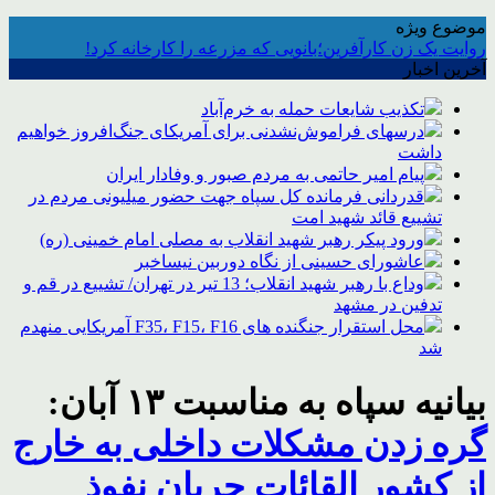
موضوع ویژه
روایت یک زن کارآفرین؛بانویی که مزرعه را کارخانه کرد!
آخرین اخبار
تکذیب شایعات حمله به خرم‌آباد
درسهای فراموش‌نشدنی برای آمریکای جنگ‌افروز خواهیم
داشت
پیام امیر حاتمی به مردم صبور و وفادار ایران
قدردانی فرمانده کل سپاه جهت حضور میلیونی مردم در
تشییع قائد شهید امت
ورود پیکر رهبر شهید انقلاب به مصلی امام خمینی (ره)
عاشورای حسینی از نگاه دوربین نیساخبر
وداع با رهبر شهید انقلاب؛ 13 تیر در تهران/ تشییع در قم و
تدفین در مشهد
محل استقرار جنگنده های F35، F15، F16 آمریکایی منهدم
شد
بیانیه سپاه به مناسبت ۱۳ آبان:
گره زدن مشکلات داخلی به خارج
از کشور القائات جریان نفوذ