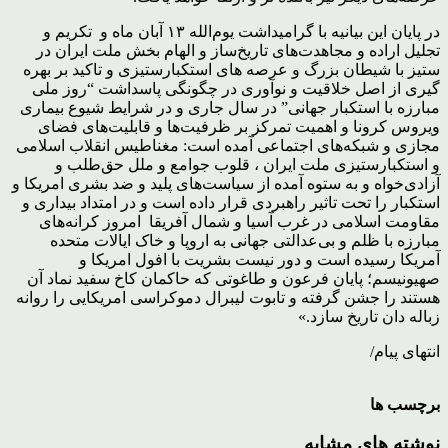
در پایان این بیانیه با گرامیداشت یوم‌الله ۱۳ آبان ماه و تکریم و
تجلیل اراده و مجاهدت‌های تاریخ‌ساز و الهام بخش ملت ایران در
ستیز با شیطان بزرگ و عرصه های استکبارستیزی و تاکید بر بهره
گیری از اصل خلاقیت و نوآوری در چگونگی پاسداشت “روز ملی
مبارزه با استکبار جهانی” در سال جاری و در شرایط شیوع بیماری
ویروس کرونا و اهمیت تمرکز بر ظرفیت‌ها و قابلیت‌های فضای
مجازی و شبکه‌های اجتماعی آمده است: مغناطیس انقلاب اسلامی
و استکبارستیزی ملت ایران ، قلوب جوامع و ملل حق‌طلب و
آزادی‌خواه و به ستوه آمده از سیاست‌های پلید و ضد بشری امریکا و
استکبار را تحت تاثیر راهبردی قرار داده است و در امتداد بیداری و
مقاومت اسلامی در غرب آسیا و شمال آفریقا امروز کرانه‌های
مبارزه با ظلم و بی‌عدالتی جهانی به اروپا و خاک ایالات متحده
آمریکا رسیده است و دور نیست بشریت با افول امریکا و
صهیونیسم؛ پایان فرعون و طاغوتی که حاکمان کاخ سفید نماد آن
هستند را جشن گرفته و تابوت لیبرال دموکراسی امریکایی را روانه
زباله دان تاریخ سازد.»
انتهای پیام/
برچسب ها
نوشته های مشابه