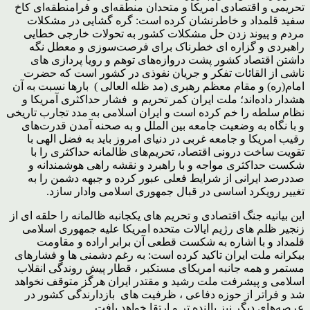
تحریمی و اقتصادی امریکا و متحدان منطقه‌ای و فرامنطقه‌ای کاخ
سفید قلمداد و خاطرنشان کرده است: گره گشایی در مشکلات
مردم و پیوند زدن حل مشکلات کشور به تحولات خارجی خطایی
راهبردی و گزاره ای خطرناک برای فرصت‌سوزی و معطل نگه
داشتن اقتصاد کشور پشت دروازه‌های توهم و رویا پردازی های
ناشی از القائات تفکر و جریان نفوذی در کشور است که حضرت
امام(ره) و مقام معظم رهبری (مد ظله العالی ) بارها نسبت به آن
هشدار داده‌اند؛ ملت ایران کمر تحریم و فشار حداکثری آمریکا و
نظام سلطه را خم کرده است و ایران اسلامی به مدد تجارب تاریخی
و با نگاه به وضعیت جامعه بین الملل و به صحنه آمدن قدرت‌های
رقیب امریکا و جامعه غربی در دنیای امروز باید به فضل الهی با
تقویت ساخت درونی اقتصاد، تحریم‌های ظالمانه حداکثری را با
شکست حداکثری مواجه و با راهبرد و نقشه راهی هوشمندانه و
صددرصد ایرانی از شرایط فعلی عبور کرده و جبهه دشمن را به
تغییر رویکرد اساسی در قبال جمهوری اسلامی وادار سازد.
این بیانیه جنگ اقتصادی و تحریم های یکجانبه ظالمانه را حلقه ای از
زنجیر ظلم های رژیم ایالات متحده امریکا علیه جمهوری اسلامی
قلمداد و با اشاره به شکست قطعی آن برابر اراده و مقاومت
بیکرانه ملت ایران تاکید کرده است: به رغم دشمنی ها و فشارهای
مستمر و همه جانبه امریکای مستکبر ، قطار پیش روندگی انقلاب
اسلامی و پیشرفت ملت رشید و مقتدر ایران هرگز متوقف نخواهد
شد و فراتر از حوزه دفاعی ، ظرفیت های بازدارندگی کشور در
عرصه‌های دیگر نیز بالنده تر و ارتقا خواهد یافت.