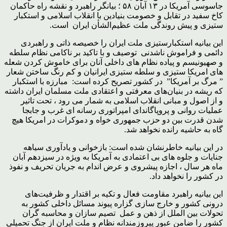
جاسوسی آمریکا در ۱۳ آبان ۵۸ ؛ بیانگر راهبرد و نقشه راه حاکمان
کاخ سفید در تقابل و خصومت بنیادین با انقلاب اسلامی و استکبار
ستیزی و پیش روندگی ملت عظیم‌الشأن ایران است.
این بیانیه استکبارستیزی ملت ایران را خصیصه ذاتی و راهبردی
دائمی و فراموش ناشدنی توصیف و با تاکید بر ناکامی نظام سلطه
و صهیونیسم و پیاده نظام های داخلی آنان برای خاموش کردن شعله
های امریکا ستیزی و سلطه ستیزی ایرانیان و کم رنگ ساختن شعار
” مرگ بر آمریکا” در کشور تصریح کرده است: مبارزه با استکبار
که ریشه در بنیان‌های معرفتی و اعتقادی ملت مسلمان ایران داشته
و از اصول و مبانی انقلاب اسلامی به شمار می رود ، تحت تاثیر
عملیات روانی و پروپاگاندای امپراتوری رسانه ای غرب و جابجا
شدن قدرت بین دو حزب جمهوری خواه و دموکرات در امریکا هیچ
گاه به حاشیه رانده نخواهد شد.
در این بیانیه خاطرنشان شده است: بازخوانی و یادآوری سیاهه
جنایات و جلوه های بی اعتمادی به آمریکا به ویژه در سیزدهم آبان
ماه هر سال ، اجازه پیشروی و عرض اندام به جریان تحریف و نفوذ
در کشور را نخواهد داد.
این بیانیه راهبرد مقاومت فعال و تکیه بر اقتدار و ظرفیت‌های
درونی کشور و خارج سازی گزاره پیوند مسائل داخلی کشور به
تحولات بین الملل از ذهن و عمل تصیم سازان و محاسبه گران
کشور را ضامن عبور پیروزمندانه نظام و ملت ایران از جنگ تحمیلی