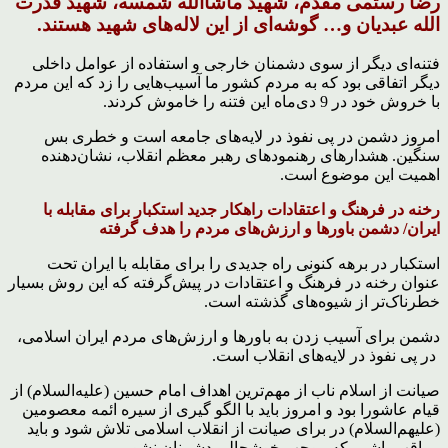
رضا رستمی مقدم، شهید ماشاالله شمسه، شهید قدرت
الله عبدیان و… گوشه‌ای از این لاله‌های شهید هستند.
فتنه‌ای دیگر از سوی دشمنان خارجی و استفاده از عوامل داخلی
دیگر اتفاقی بود که به مردم کشور ما آسیب‌هایی را زد که این مردم
با خروش خود در 9 دی‌ماه این فتنه را خاموش کردند.
امروز دشمن در پی نفوذ در لایه‌های جامعه است و خطری بس
سنگین. هشدارهای رهنمودهای رهبر معظم انقلاب، نشان‌دهنده
اهمیت این موضوع است.
رخنه در فرهنگ و اعتقادات راهکار جدید استکبار برای مقابله با
ایران/ دشمن باورها و ارزش‌های مردم را هدف گرفته
استکبار در برهه کنونی راه جدیدی را برای مقابله با ایران تحت
عنوان رخنه در فرهنگ و اعتقادات در پیش‌گرفته که این روش بسیار
خطرناک‌تر از شیوه‌های گذشته است.
دشمن برای آسیب زدن به باورها و ارزش‌های مردم ایران اسلامی،
در پی نفوذ در لایه‌های انقلاب است.
صیانت از اسلام ناب از مهم‌ترین اهداف امام حسین (علیه‌السلام) از
قیام عاشورا بود و امروز باید با الگو گیری از سیره ائمه معصومین
(علیهم‌السلام) در برای صیانت از انقلاب اسلامی تلاش شود و باید
مراقب باشیم که موجب خوشحالی دشمنان نشویم.