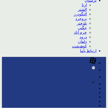
لرستان
ازنا
الشتر
الیگودرز
بروجرد
پلدختر
چگنی
خرم آباد
درود
دلفان
کوهدشت
ارتباط باما