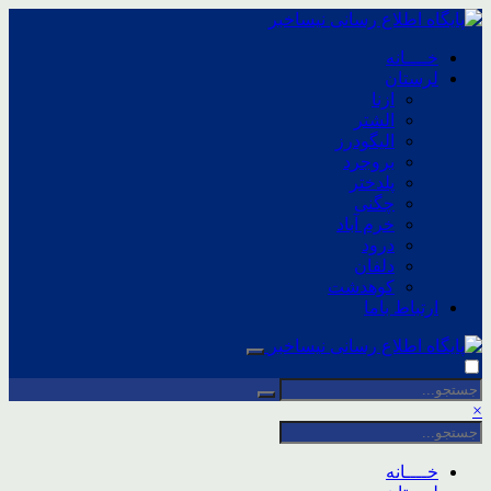
خــــانه
لرستان
ازنا
الشتر
الیگودرز
بروجرد
پلدختر
چگنی
خرم آباد
درود
دلفان
کوهدشت
ارتباط باما
×
خــــانه