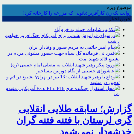
موضوع ویژه
روایت یک زن کارآفرین؛بانویی که مزرعه را کارخانه کرد!
آخرین اخبار
تکذیب شایعات حمله به خرم‌آباد
درسهای فراموش‌نشدنی برای آمریکای جنگ‌افروز خواهیم
داشت
پیام امیر حاتمی به مردم صبور و وفادار ایران
قدردانی فرمانده کل سپاه جهت حضور میلیونی مردم در
تشییع قائد شهید امت
ورود پیکر رهبر شهید انقلاب به مصلی امام خمینی (ره)
عاشورای حسینی از نگاه دوربین نیساخبر
وداع با رهبر شهید انقلاب؛ 13 تیر در تهران/ تشییع در قم و
تدفین در مشهد
محل استقرار جنگنده های F35، F15، F16 آمریکایی منهدم
شد
گزارش؛ سابقه طلایی انقلابی
گری لرستان با فتنه فتنه گران
خدشه‌دار نمی‌شود