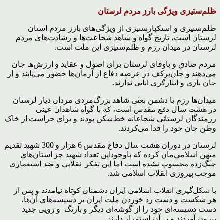
ظلم‌ستیزی ویژگی‌ بارز مردم لرستان
ظلم‌ستیزی و استکبارستیزی از ویژگی‌های بارز مردم استان
لرستان است، تاریخ گواه و شاهد شجاعت‌ها و رشادت‌های مردم
لرستان در میدان رزم و ظلم‌ستیزی این ملت است.
مردم صادق و باوفای لرستان برای اصول و عقاید و ارزش‌ها جان
می‌دهند و جان‌برکف در عرصه دفاع از آرمان‌ها حضور می‌یابند و از
جان بازی و ایثارگری ابایی ندارند.
میدان‌ها رزم با دشمن بعثی شاهد بزرگ‌مردی مردان دیار لرستان
در هشت سال دفع مقدس است، که با گواه شاهدان عینی
رزمندگان لرستانی شجاعانه خط‌شکن بودند و برای حراست از خاک
وطن جان خود را فدا می‌کردند.
لرستان در دوران هشت سال دفاع مقدس 6 هزار و 300 شهید تقدیم
میهن اسلامی‌مان کرده که باوجوداین تعداد شهید جز استان‌های
جنگ‌زده محسوب نشده است اما این تفکر انقلابی و ضد استعماری
موجب پیروزی انقلاب اسلامی شد.
با شکل‌گیری انقلاب اسلامی ایران دشمنان کوتاه نیامدند و پس از
هر شکست و دست رد خوردن ملت ایران بر دسیسه‌های آن‌ها،
دست دسیسه‌ای خود را از گوشه‌ای دیگر و بارنگ و رویی جدید
بیرون آوردند و بر آن استمرار دارند.