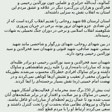
کمالوند، آیت‌الله جزایری و علمایی چون نورالدین رحیمی و
فخرالدین و هزاران بزرگ‌مرد دیگر در علاقه و عشق مردم این
استان به انقلاب نقش به سزایی داشته‌اند.
استان لرستان ۵۵ شهید روحانی را تقدیم انقلاب کرده است که از
این تعدادی جزو شهدای ترور بوده، برخی در جریان پیروزی
شکوهمند انقلاب اسلامی و برخی در دوران جنگ تحمیلی به شهادت
رسیده‌اند.
در بین شهدای روحانی، شهدای بزرگوار و شاخصی مانند شهید
مبشر، شهید صادقی، شهید قنوتی و شهیدان سید فخرالدین و سید
نورالدین رحیمی وجود دارند.
شهیدان سید فخرالدین و سید نورالدین رحیمی دو برادر طلبه‌ای
بودند که مبارزات دامنه‌داری را علیه رژیم شاهنشاهی و ساواک
داشته و برای ساواک افرادی خطرناک محسوب می‌شدند بطوریکه
مأموران مخفی از تعقیب و تفتیش آن‌ها کوتاهی نمی‌کردند و در
نهضت امام خمینی (ره) نقش بسیار برجسته‌ای را ایفا کردند.
ثبت بیش از 250 برگ سند محرمانه از فعالیت‌های آشکار شهید
رحیمی در ساواک و نیز صلابت و اقتدار او در برابر شکنجه‌های آنان
سبب شده بود تا عمال رژیم لحظه‌ای از مبارزات او غافل نباشند.
ساواک و نیروهای نظامی شاه به‌شدت او را تحت کنترل داشتند و
سعی می‌کردند ارتباط او را با مردم قطع کنند.