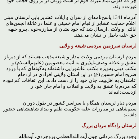
چراکه گلونی نماد غیرت قوم لر است وزنان لر بر روی حجاب خود
غیرت دارند.
آذرماه 1341 پاسخ‌نامه‌ای از سران و ایلات عشایر پاپی لرستان مبنی
اعلام حمایت عشایر از قیام امام خمینی و علما در غائلۀ انجمن‌های
ایالتی و ولایتی‌ ارسال شد که خود نشان از مبارزه‌جویی پیرو جبهه
حق علیه باطل را نشان می‌دهد.
لرستان سرزمین مردمی شیعه و ولایی
مردم لرستان مردمی ولایت مدار و شیعه‌مذهب هستند که از دیرباز
عشق و علاقه وصف‌ناپذیری به ائمه معصومین (علیهم‌السلام) و
مکتب دینی به‌ویژه مکتب عاشورایی داشته‌اند به‌گونه‌ای که با ورود
ضریح امام حسین (ع) در این استان ولایتی افرادی در ازدحام
عاشقان به اهل‌بیت جان خود را از دست دادند، این اتفاقات کم نبوده
که مردم با عشق به ولایت و انقلاب و امام جان خود ر
ازدست‌داده‌اند.
مردم دیار لرستان همگام با سراسر کشور در طول دوران
ستم‌شاهی در مبارزات علیه حکومت ظلم و بیداد شاهنشاهی حضور
داشتند.
لرستان زادگاه مردان بزرگ
وجود بزرگ مردانی چون آیت‌الله‌العظمی بروجردی، آیت‌الله