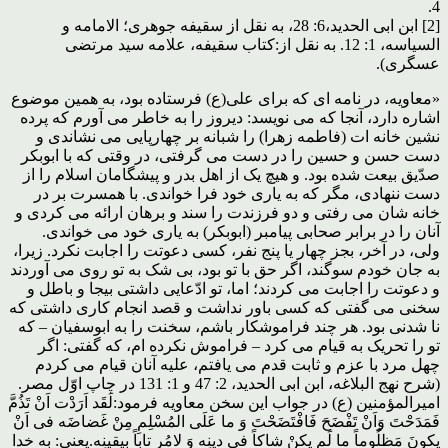
4.
[2] ابن ابی الحدید،6: 28، به نقل از سقیفه جوهری؛ الامامه و
السیاسه، 1: 12. به نقل از:کتاب سقیفه، علامه سید مرتضی
عسگری).
«معاویه، در نامه ای که برای علی(ع) فرستاده بود، به همین موضوع
اشاره دارد، آنجا که می نویسد: دیروز را به خاطر می آورم که پرده
نشین خانه ات (فاطمه زهرا) را شبانه بر چهارپایی می نشاندی و
دست حسن و حسین را در دست می گرفتی، در وقتی که با ابوبکر
صدّیق بیعت شده بود. و هیچ یک از اهل بدر و پیشگامان اسلام را از
دست ننهادی، مگر که به یاری خود فرا خواندی. با همسرت بر در
خانه شان می رفتی و دو فرزندت را سند و برهان ارائه می کردی و
آنان را در برابر صحابی پیامبر (ابوبکر) به یاری خود می خواندی.
ولی، در آخر، بجز چهار یا پنج نفر، کسی دعوتت را اجابت نکرد. زیرا،
به جان خودم سوگند، اگر حق با تو بود، بی شک به تو روی می آوردند
و دعوتت را اجابت می کردند؛ اما، تو ادّعایی داشتی بیجا و باطل و
سخنی می گفتی که کسی باور نداشت و قصد انجام کاری داشتی که
نا شدنی بود. هر چند فراموشکار باشم، سخنت را به ابوسفیان – که
تو را تحریک به قیام می کرد – فراموش نکرده ام، که گفتی: اگر
چهل مرد با عزم و ثابت قدم می یافتم، علیه آنان قیام می کردم
(شرح نهج البلاغه، ابن ابی الحدید، 2: 47 و 1: 131 در چاپ اوّل مصر.
امیرالمؤمنین (ع) در جواب این سخن معاویه فرمود:لَقَد اَرَدْت اَنْ تَذُمَّ
فَمَدَحْتَ وَاَنْ تَفْضَحَ فَافْتَضَحْتَ وَ ما عَلَی المُسْلِمِ مِنْ غَضاضَه فی اَنْ
یکونَ مَظلُوماً ما لَم یکنْ شاکاً فی دینِه وَ لامُر تاباً بِیقینِه.یعنی: به خدا