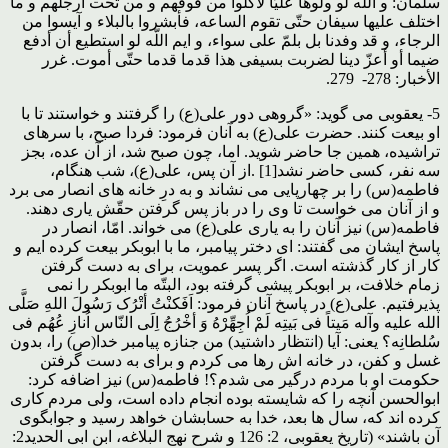
سلمان: و اللّه لو ولّوها علیّا لأکلوا من فوقهم و من تحت أرجلهم‏ و ما
اختلف علیها سیفان حتّى تقوم الساعه، فأبشروا بالبلاء و آیسوا من
الرجاء، و قد وفدنا بل بلمّ على سواء، و ایم اللّه لو استطیع أن أدفع
ضیما أو أعزّ دینا لضربت بسیفی هذا قدما قدما حتّى أموت. غرر
الأخبار: 278- 279.
5- یعقوبی می گوید: «گروهی دور علی(ع) را گرفتند و خواستند تا با
او بیعت کنند. حضرت علی(ع) به آنان فرمود: فردا صبح، با سرهای
تراشیده، همین جا حاضر شوید. اما، چون صبح شد، از آن عده، بجز
سه نفر، کسی حاضر نشد[1] .از آن پس، علی(ع)، شب هنگام،
فاطمه(س) را بر چهارپایی می نشاند و به درِ خانه های انصار می برد
و از آنان می خواست تا وی را در باز پس گرفتن حقّش یاری دهند.
فاطمه(س) نیز آنان را به یاری علی(ع) می خواند. امّا، انصار در
پاسخ ایشان می گفتند: ای دختر پیامبر، ما با ابوبکر بیعت کرده ایم و
کار از کار گذشته است. اگر پسر عمویت، برای به دست گرفتن
زمام خلافت، بر ابوبکر پیشی گرفته بود، البتّه ما ابوبکر را نمی
پذیرفتیم. علی(ع) در پاسخ آنان فرمود: اَفَکنْتُ أتْرُک رَسُولَ اللهِ صَلَّی
الله علیه وآله مَیتاً فی بَیتِه لَمْ اُجِهِّرْهُ وَ أخْرُجُ اِلَی النّاس اُنازِ عُهُم فی
سُلطانِه؟ یعنی: آیا (انتظار داشتید) من جنازه پیامبر خدا(ص) را، بدون
غسل و کفن، در خانه اش رها می کردم و برای به دست گرفتن
حکومت او با مردم درگیر می شدم؟! فاطمه(س) نیز اضافه کرد:
ابوالحسن آنچه را که شایسته بوده انجام داده است، ولی مردم کاری
کرده اند که، سال ها بعد، خدا به حسابشان خواهد رسید و جوابگوی
آن باشند» (تاریخ یعقوبی، 2: 126 و شرح نهج البلاغه، ابن ابی الحدید2: