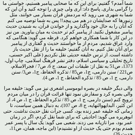
شما آمدم؟ گفتیم: براى این که ما صحابى پیامبر هستیم، خواستى ما
را گرامى بدارى. پاسخ داد: آرى ولى چیزى را توجه کنید و آن این که
شما به شهرى مى روید که مردمش قرآن بسیار مى خوانند، مثل
زنبورها که صدایشان در هم مى پیچد!! پس به شما توصیه مى کنم
که آنان را به حال خود واگذارید و از خواندن قرآن، به شنیدن حدیث
پیامبر مشغول نکنید. از پیامبر کم تر حدیث به میان بیاورید. من نیز
در این کار با شما همکارى خواهم کرد. قرظه مى گوید: هنگامى که
وارد عراق شدیم، مردم از ما خواستند حدیث و گفتارى از پیامبر
براى آنان نقل کنیم. به آنان گفتیم: خلیفه ما را از نقل حدیث باز
داشته است. از ترس خلیفه حدیثى نقل نکردیم (على اکبر حسنى،
تاریخ تحلیلى و سیاسى اسلام، دفتر نشر فرهنگ اسلامى، چاپ اول،
1373، ص51 به نقل از: طبقات ابن سعد، ج 6، ص7 / فجرالاسلام،
ص221 / سنن دارمى، ج1، ص85 / تذکره الحفاظ، ج1، ص3/ سنن
دارمى، ج 1، ص 85 / تذکره الحفاظ، ج 1، ص 4).
والى دیگر خلیفه در بصره ابوموسى اشعرى نیز مى گوید: خلیفه مرا
والى بصره کرد و سفارش نمود تنها قرائت قرآن را در میان مردم
ترویج کنم (سنن دارمى، ج 1، ص 85 / تذکره الحفاظ، ج 1، ص 4، از
ابن کثیر، البدایهوالنهایه، ج 8، ص 107)، به دنبال همین سیاست، تا
زمانى که خلیفه عمر زنده بود، کسى جرأت نقل حدیث نداشت. حتى
ابوهریره مى گوید: احادیثى که براى شما نقل کردم، اگر در زمان
عمر بود، مرا تازیانه مى زدند. شعبى مى گوید: یک سال با پسر عمر
همدم بودم حتى یک حدیث از او نشنیدم! (ابن ماجه، همان، ص11،
حدیث 26).