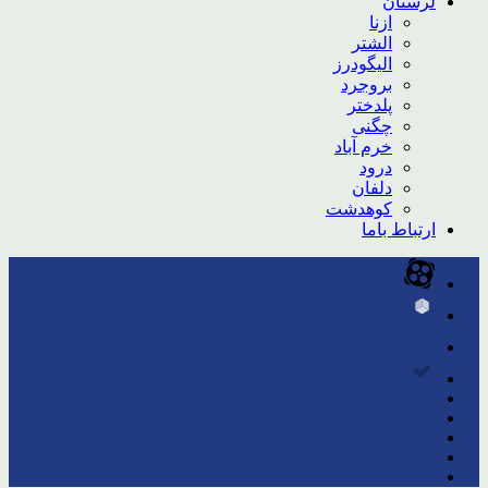
لرستان
ازنا
الشتر
الیگودرز
بروجرد
پلدختر
چگنی
خرم آباد
درود
دلفان
کوهدشت
ارتباط باما