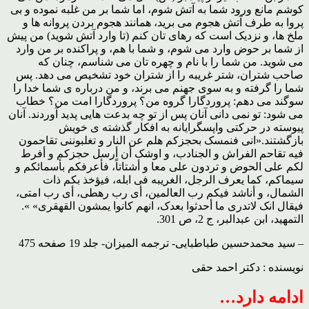
کوشم مانع ورود شما به آتش شوم، اما شما بر من غلبه نموده و بی
پروا به طرف آتش هجوم می برید، همانند هجوم بردن پروانه ها و
ملخ ها، و نزدیک است که رهای تان کنم (تا وارد آتش شوید) من پیش
از شما بر حوض وارد می شوم، و شما با هم، و پراکنده بر من وارد
می شوید. من شما را با نام و چهره تان می شناسم، چنان که
صاحب شتران، شتر غریبه را از شتران خود تشخیص می دهد. پس
شما را گرفته و به سوی جهنم می برند، و من درباره ی شما خدا را
سوگند می دهم: پروردگارا گروه من؟ پروردگارا امت من؟ خطاب
می شود: تو نمی دانی آنان پس از تو چه بدعت هایی پدید آوردند. آنان
پیوسته در حرکتی واپسگرایانه به افکار گذشته ی خویش
بازگشتند.«انی فنمسک بحجزکم هلم عن النار و تغلبوننی تقاحمون
فیه تقاحم الفراش و الجنادب، و اوشک أن أرسل حجزکم و أفرط
لکم علی الحوض و تردون علی معا و أشتاتاً، فأعرفکم بأسمائکم و
سیماکم، کما یعرف الرجل، الغریبه فی ابله، فیؤخذ بکم ذات
الشمال، و أناشد فیکم رب العالمین، أی رب رهطی، أی رب امتی،
فیقال انک لاتدری ما أحدثوا بعدک، انهم کانوا یمشون القهقری» ».
التمهید، ابن عبدالبر، ج 2، ص 301.
– سید محمدحسین طباطبایی- ترجمه المیزان- جلد ‏19 صفحه 475
نویسنده : دکتر احمد حقی
ادامه دارد…