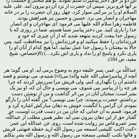
این دو بر حق دختر پیامبرت ستم نمودند. تو هم سختی و خشمت را
بر آنها فرو بریز. سپس آن حضرت از نزد آن دو بیرون آمد. علی علیه
السلام او را بر مرکبی سوار کرد. چهل روز آن حضرت را بر در خانه
مهاجران و انصار می برد. حسین و حسین نیز همراهش بودند.
فاطمه زهرا سلام الله علیها می فرمود: ای مهاجران و ای انصار.
خدا را یاری کنید. من دختر پیامبر شما هستم. شما در روزی که با
رسول خدا بیعت کردید متهعد شدید که از آن چیزی که خود و
فرزندانتان را حفظ میکنید او و فرزندانش را نیز محافظت کنید. پس
حالا به بیعتتان با رسول خدا عمل نمایید. اما هیچ کدام از آنان او را
یاری نکرد و پاسخ او را نداد و یاری اش نکرد…) (الإختصاص، شیخ
مفید، ص 184).
عبداللّه بن عمر، پسر خلیفه دوم به وضوح برمى آید. او مى گوید: هر
آنچه از پیامبر(صلى الله علیه وآله) مى[vi] شنیدم، مى نوشتم و قصد
داشتم آن را نگهدارى کنم، ولى قریش مرا سرزنش کردند که چرا
هر چه را از پیامبر مى شنوى، مى نویسى و حال آن که، او نیز یک
بشر است; سخنان آنان در من اثر گذاشت و من از نوشتن دست
برداشتم. حضرت پرسیدند: چرا نمى نویسى؟ من گفته آنان را بازگو
نمودم. آن گرامى با انگشت خویش به دهان مبارکش اشاره کرد و
فرمود: قسم به آن خدایى که جان من در دست قدرت اوست، جز
گفتار حق از این دهان بیرون نمى آید. نظیر همین مطلب از عبداللّه،
پسر عمروعاص نیز روایت شده است. روی عن عبدالله ابن عمر:
«کنت اکتب کلیشى اسمعه من رسول الله ارید حفظه فنهتنى قریش
و قالوا تکتب کلیشى سمعته من رسول الله و رسول الله بشر یتکلم