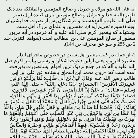
آیه فان الله هو مولاه و جبریل و صالح المؤمنین و الملائکه بعد ذلک
ظهیر (البته خدا و جبرئیل و صالح مؤمنین یارى کننده او (پیغمبر
صلى الله علیه و آله) هستند و فرشتگان پس از نصرت خدا پشتیبان
اویند) (سوره تحریم آیه 4). مفسرین و علماى بزرگ اهل سنت
نوشته‏اند که پیغمبر اکرم صلى الله علیه و آله فرمود در آیه مزبور
منظور از صالح المؤمنین على بن ابیطالب است (شواهد التنزیل جلد
2 ص 255 و صواعق محرقه ص 144).
2- از جمله در کتب معتبر اهل سنت در خصوص ماجرای انذار
عشیره اقربین، یعنی اولین دعوت آشکارا و رسمی پیامبر اکرم صل
الله علیه و آله که در جمع نزدیک ترین اقوام ایشانصورت پذیرفت،
آمده است که: «روی محمد ابن اسحاق باسناده عن علی ابن ابی
طالب رضی الله عنه: وَقَالَ عَلِیُّ بْنُ أَبِی طَالِبٍ: لَمَّا نَزَلَتْ: {وَأَنْذِرْ
عَشِیرَتَکَ الْأَقْرَبِینَ} [الشعراء: 214] دَعَانِی النَّبِیُّ – صَلَّى اللَّهُ عَلَیْهِ
وَسَلَّمَ – فَقَالَ: ” یَا عَلِیُّ إِنَّ اللَّهَ أَمَرَنِی أَنْ أُنْذِرَ عَشِیرَتِی الْأَقْرَبِینَ،
فَضِقْتُ ذَرْعًا وَعَلِمْتُ أَنِّی مَتَى أُبَادِرُهُمْ بِهَذَا الْأَمْرِ أَرَ مِنْهُمْ مَا أَکْرَهُ،
فَصَمَتُّ عَلَیْهِ حَتَّى جَاءَنِی جِبْرَائِیلُ فَقَالَ: یَا مُحَمَّدُ إِلَّا تَفْعَلْ مَا تُؤْمَرُ بِهِ
یُعَذِّبْکَ رَبُّکَ. فَاصْنَعْ لَنَا صَاعًا مِنْ طَعَامٍ، وَاجْعَلْ عَلَیْهِ رِجْلَ شَاهٍ، وَامْلَأْ
لَنَا عُسًّا مِنْ لَبَنٍ، وَاجْمَعْ لِی بَنِی عَبْدِ الْمُطَّلِبِ حَتَّى أُکَلِّمَهُمْ وَأُبَلِّغَهُمْ مَا
أُمِرْتُ بِهِ. فَفَعَلْتُ مَا أَمَرَنِی بِهِ ثُمَّ دَعَوْتُهُمْ، وَهُمْ یَوْمَئِذٍ أَرْبَعُونَ رَجُلًا
یَزِیدُونَ رَجُلًا أَوْ یَنْقُصُونَهُ، فِیهِمْ أَعْمَامُهُ أَبُو طَالِبٍ وَحَمْزَهُ وَالْعَبَّاسُ
وَأَبُو لَهَبٍ، فَلَمَّا اجْتَمَعُوا إِلَیْهِ دَعَانِی بِالطَّعَامِ الَّذِی صَنَعْتُهُ لَهُمْ. فَلَمَّا
وَضَعْتُهُ تَنَاوَلَ رَسُولُ اللَّهِ – صَلَّى اللَّهُ عَلَیْهِ وَسَلَّمَ – حُزَّهً مِنَ اللَّحْمِ