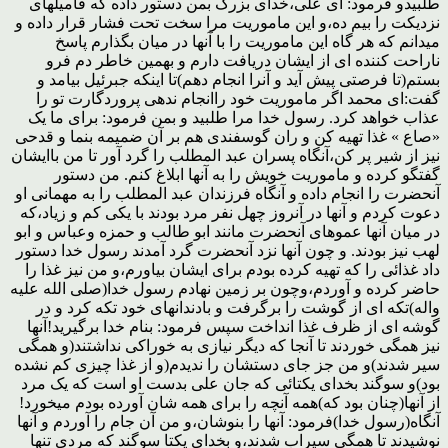
طلبیدو فرمود: ای علی،خدای بزرگ بمن دستور داده که فامیلهای
نزدیکت را بیم ده،و این ماموریت مرا سخت تحت فشار قرار داده و
میدانم که هر گاه این ماموریت را با آنها در میان بگذارم پاسخ
ناراحت کننده ای از ایشان دریافت دارم و بهمین خاطر دم فرو
بستم(تا فرصتی پیش آید و آنرا انجام دهم)تا اینکه جبرئیل بیامد و
گفت:ای محمد اگر ماموریت خود راانجام ندهی پروردگارت تو را
عذاب خواهد کرد. رسول خدا مرا طلبید و بمن فرمود: برای ما یک
«صاع » غذا تهیه کن و ران گوسفندی هم بر آن ضمیمه بنما و قدحی
نیز از شیر پر کن،آنگاه پسران عبد المطلب را گرد آور تا من باایشان
گفتگو کرده و ماموریت خویش را به آنها ابلاغ کنم. من دستور
آنحضرت را انجام داده و آنگاه فرزندان عبد المطلب را به مهمانی او
دعوت کردم و آنها در آنروز چهل نفر مرد بودند با یکی کم و زیاد،که
در میان آنها عموهای آنحضرت مانند ابو طالب و حمزه وعباس و ابو
لهب نیز بودند. و چون آنها نزد آنحضرت گرد آمدند رسول خدا دستور
داد غذائی را که تهیه کرده بودم برای ایشان بیاورم،و من نیز غذا را
حاضر کرده و آوردم،وچون بر زمین نهادم رسول خدا(صلی الله علیه
واله)تکه ای از گوشت را برگرفت و بادندانهای خود تکه کرد و در
گوشه ای از ظرف غذا انداخت سپس فرمود: بنام خدا برگیرید!آنها
نیز همگی خوردند تا آنجا که دیگر نیازی به خوراکی نداشتند(و همگی
سیر شدند)و من جز جای دستشان را ندیدم(و از غذا چیزی کم نشده
بود)و سوگند بخدای یکتائی که جان علی بدست او است که یک مرد
از آنها(چنان بود که)همه آنچه را برای همه شان آورده بودم میخورد!
آنگاه(رسول خدا)فرمود: آنها را بنوشان،و من آن جام را آوردم و آنها
نوشیدند تا همگی سیراب شدند،و بخدای یکتا سوگند که مردی تنها