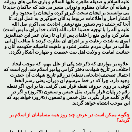
علیه السلام و صدیقه طاهره علیها السلام و یاری طلبی های روزانه
و شبانه آن خاندان مظلوم و نورانی منجر می شد که حاکمان جدید تا
می توانستند بر ایشان سخت گیری کرده و ایشان را محدود و از
انتشار اخبار و اطلاعات مربوط به آنان جلوگیری به عمل آورند. تا
آنجا که خلیف دوم دستور منع نوشتن احادیث نبی اکرم صل الله
علیه و آله را با توجیه حصبنا کتاب الله (کتاب خدا برای ما بس است)
صادر کرد و این منع را خلفای پس از او، تا زمان عمر ابن عبدالعزیز
اموی به شدت رعایت و بر اجرای آن نظارت کردند تا مناقب آل ابی
طالب در میان مردم منتشر نشود و ماهیت غاصبانه حکومت آنان و
حقانیت امامت و ولایت اهل بیت عصمت و طهارت آشکار نگردد.
علاوه بر مواردی که ذکر شد یکی از علل مهم، که موجب ایجاد
اختلاف در تاریخ شهادت دختر گرامی پیامبر اسلام شد، این است که
احتمال تصحیف(جابجایی نقطه) در رقم تاریخ شهادت آن حضرت
وجود دارد، چرا که در خط مرسوم آن دوران، یعنی رسم الخط
کوفی، بر روی حروف نقطه قرار نمی گرفت. بنا بر این، اگر نقطه
رقم در پایان قرار بگیرد، مثل خمس و سبعون (75روز) و اگر در
بالای کلمه قرار بگیرد، مثل خمس و تسعون (95روز) خواهد بود که
این موجب اشتباه خواهد گردید.
چگونه ممکن است در عرض چند روز همه مسلمانان از اسلام بر
گردند؟