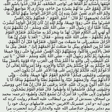
فَنَتَفَهَا بِأَسْنَانِهِ ثُمَّ أَلْقَاهَا فِی نُوَاحِی الصَّحْفَهِ، ثُمَّ قَالَ: خُذُوا بِاسْمِ اللَّهِ،
فَأَکَلَ الْقَوْمُ حَتَّى مَا لَهُمْ بِشَیْءٍ مِنْ حَاجَهٍ، وَمَا أَرَى إِلَّا مَوَاضِعَ أَیْدِیهِمْ،
وَایْمُ اللَّهِ الَّذِی نَفْسُ عَلِیٍّ بِیَدِهِ إِنْ کَانَ الرَّجُلُ الْوَاحِدُ مِنْهُمْ لَیَأْکُلُ مَا
قَدَّمْتُ لِجَمِیعِهِمْ! ثُمَّ قَالَ: ” اسْقِ الْقَوْمَ “، فَجِئْتُهُمْ بِذَلِکَ الْعُسِّ
فَشَرِبُوا مِنْهُ حَتَّى رَوَوْا جَمِیعًا، وَایْمُ اللَّهِ إِنْ کَانَ الرَّجُلُ الْوَاحِدُ لَیَشْرَبُ
مِثْلَهُ! فَلَمَّا أَرَادَ رَسُولُ اللَّهِ – صَلَّى اللَّهُ عَلَیْهِ وَسَلَّمَ – أَنْ یُکَلِّمَهُمْ بَدَرَهُ
أَبُو لَهَبٍ إِلَى الْکَلَامِ فَقَالَ: لَهَدَّ مَا سَحَرَکُمْ بِهِ صَاحِبُکُمْ. فَتَفَرَّقَ الْقَوْمُ
وَلَمْ یُکَلِّمْهُمْ – صَلَّى اللَّهُ عَلَیْهِ وَسَلَّمَ – فَقَالَ: ” الْغَدَ یَا عَلِیُّ، إِنَّ هَذَا
الرَّجُلَ سَبَقَنِی إِلَى مَا سَمِعْتَ مِنَ الْقَوْلِ، فَتَفَرَّقُوا قَبْلَ أَنْ أُکَلِّمَهُمْ،
فَعُدْ لَنَا مِنَ الطَّعَامِ بِمِثْلِ مَا صَنَعْتَ ثُمَّ اجْمَعْهُمْ إِلَیَّ “. فَفَعَلَ مِثْلَ مَا
فَعَلَ بِالْأَمْسِ، فَأَکَلُوا، وَسَقَیْتُهُمْ ذَلِکَ الْعُسَّ، فَشَرِبُوا حَتَّى رَوَوْا جَمِیعًا
وَشَبِعُوا، ثُمَّ تَکَلَّمَ رَسُولُ اللَّهِ – صَلَّى اللَّهُ عَلَیْهِ وَسَلَّمَ – فَقَالَ: ” یَا بَنِی
عَبْدِ الْمُطَّلِبِ إِنِّی وَاللَّهِ مَا أَعْلَمُ شَابًّا فِی الْعَرَبِ جَاءَ قَوْمَهُ بِأَفْضَلَ مِمَّا
قَدْ جِئْتُکُمْ بِهِ، قَدْ جِئْتُکُمْ بِخَیْرِ الدُّنْیَا وَالْآخِرَهِ، وَقَدْ أَمَرَنِیاللَّهُ تَعَالَى أَنْ
أَدْعُوَکُمْ إِلَیْهِ، فَأَیُّکُمْ یُؤَازِرُنِی عَلَى هَذَا الْأَمْرِ عَلَى أَنْ یَکُونَ أَخِی
وَوَصِیَّتِی وَخَلِیفَتِی فِیکُمْ؟ فَأَحْجَمَ الْقَوْمُ عَنْهَا جَمِیعًا، وَقُلْتُ – وَإِنِّی
لَأَحْدَثُهُمْ سِنًّا، وَأَرْمَصُهُمْ عَیْنًا، وَأَعْظَمُهُمْ بَطْنًا وَأَحْمَشُهُمْ سَاقًا: أَنَا یَا
نَبِیَّ اللَّهِ أَکُونُ وَزِیرَکَ عَلَیْهِ. فَأَخَذَ بِرَقَبَتِی ثُمَّ قَالَ: إِنَّ هَذَا أَخِی وَوَصِیِّی
وَخَلِیفَتِی فِیکُمْ، فَاسْمَعُوا لَهُ وَأَطِیعُوا. قَالَ فَقَامَ الْقَوْمُ یَضْحَکُونَ
فَیَقُولُونَ لِأَبِی طَالِبٍ: قَدْ أَمَرَکَ أَنْ تَسْمَعَ لِابْنِکَ وَتُطِیعَ» (ترجمه: محمد
بن اسحاق- بسندش از علی بن ابیطالب علیه السلام روایت کرده که
چون آیه «و انذر عشیرتک الاقربین »(یعنی فامیلهای نزدیک خود را
بیم ده)بر رسول خدا(صلی الله علیه واله)نازل گردید آنحضرت مرا