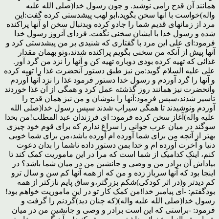
همانند آن قدح رامی نوشید. و چون رسول خدا(صلی الله علیه
واله)خواست با آنها سخن بگوید،ابو لهب پیشدستی کرده گفت:این
مرد از زمانهای قدیم شما را جادو کرده وبدنبال سخن او آنها پراکنده
شده و رسول خدا با ایشان سخنی نگفت. فردای آنروز رسول خدا
فرمود:ای علی این مرد با گفتاری که شنیدی بر من پیشدستی کرد و
آنها پیش از آنکه من سخنی بگویم پراکنده شدند،وتو بهمان مقدار
غذائی که تهیه کرده بودی دوباره تهیه کن و آنها را نزد من گرد آور.
علی علیه السلام گوید:من نیز طبق دستور آنحضرت غذا را تهیه کرده
و آنها را گرد آوردم و رسول خدا دستور فرمود غذا را نزد آنها آوردم
وآنحضرت نیز همانند روز گذشته عمل کرد و همگی از آن غذا خوردند
تاسیر شدند،سپس فرمود:آنها را بنوشان و من نیز همان قدح را
آوردم ونوشیدند تا همگی سیراب شدند سپس رسول خدا(صلی الله
علیه واله)آغاز سخن کرده فرمود: ای فرزندان عبد المطلب!من بخدا
سوگند در میان عرب جوانی را سراغ ندارم که برای قوم خود چیزی
بهتر از آنچه من برای شما آورده ام آورده باشد،من برای شما خوبی
دنیا و آخرت آورده ام و خدا بمن دستور داده تاشما را بدان دعوت
کنم، اینک کدامیک از شما است که مرا در این ماموریت کمک کند تا
بپاداش آن برادر من و وصی و جانشین من در میان شما باشد؟ در
اینجا بود که آنها سرباز زده و من که از همه آنها کم سن و سال ترو
کم دیدتر و(در اثر کودکی)شکم بزرگتر،و ساق پایم نازکتر از همه
بودگفتم: -ای پیامبر خدا!من کمک کار تو در این ماموریت خواهم بود!
رسول خدا(صلی الله علیه واله)(که چنان دید)گردنم را گرفت و
فرمود: -براستی که این است برادر و وصی و جانشین من در میان