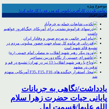
موضوع ویژه
روایت یک زن کارآفرین؛بانویی که مزرعه را کارخانه کرد!
آخرین اخبار
تکذیب شایعات حمله به خرم‌آباد
درسهای فراموش‌نشدنی برای آمریکای جنگ‌افروز خواهیم
داشت
پیام امیر حاتمی به مردم صبور و وفادار ایران
قدردانی فرمانده کل سپاه جهت حضور میلیونی مردم در
تشییع قائد شهید امت
ورود پیکر رهبر شهید انقلاب به مصلی امام خمینی (ره)
عاشورای حسینی از نگاه دوربین نیساخبر
وداع با رهبر شهید انقلاب؛ 13 تیر در تهران/ تشییع در قم و
تدفین در مشهد
محل استقرار جنگنده های F35، F15، F16 آمریکایی منهدم
شد
یادداشت/نگاهی به جریانات
پایانی حیات حضرت زهرا سلام
الله علیها/قسمت اول