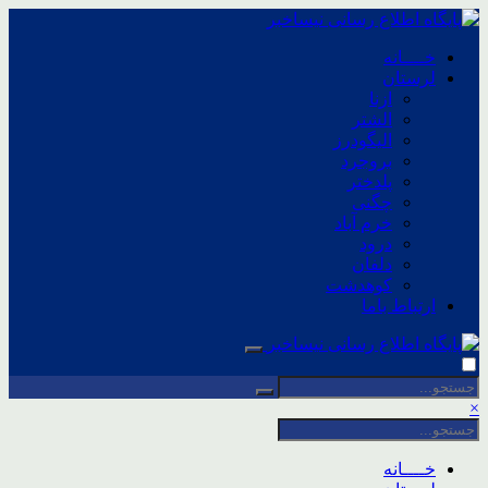
خــــانه
لرستان
ازنا
الشتر
الیگودرز
بروجرد
پلدختر
چگنی
خرم آباد
درود
دلفان
کوهدشت
ارتباط باما
×
خــــانه