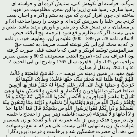
سوگند، خواسته ای نکوهش کنی، ستایش کرده ای و خواسته ای
رسوا سازی، رسوا شدی [زیرا،با این سخن، مظلومیت مرا هویدا
ساخته ای. چون اقرار کردی که من، به ستم و اکراه و اجبار، بیعت
کردم. پس خلفا را سرزنش کرده ای و خودت را رسوا ساخته ای] و
بر مسلمان، تا در دینش شک و در یقین و باورش تردید نباشد، نقص و
عیبی نیست اگر که مظلوم واقع شود. (ترجمه نهج البلاغه فیض
الاسلام، نامه 28، ص 899 – 900) علاوه بر این، معاویه، خود، در نامه
ای که به محمّد ابن ابی بکر نوشته است، صریحاً، به غصب حقّ
امیرالمؤمنین توسّط ابوبکر و عمر، که با نقشه قبلی صورت گرفته
بود، اعتراف می کند» (مروج الذهب مسعودی، 2: 60 و صفین نصربن
مزاحم، ص 135، چاپ قاهره، سال 1365 و شرح ابن ابی الحدید، 2:
65 و 1: 284. به نقل از همان).
شیخ مفید، در همین زمینه می نویسد:«… فَقَامَتْ‏ مُغْضَبَهً وَ قَالَتْ
اللَّهُمَّ إِنَّهُمَا ظَلَمَا ابْنَهَ مُحَمَّدٍ نَبِیِّکَ حَقَّهَا فَاشْدُدْ وَطْأَتَکَ عَلَیْهِمَا ثُمَّ
خَرَجَتْ وَ حَمَلَهَا عَلِیٌّ عَلَى أَتَانٍ عَلَیْهِ کِسَاءٌ لَهُ خَمْلٌ فَدَارَ بِهَا أَرْبَعِینَ
صَبَاحاً فِی بُیُوتِ الْمُهَاجِرِینَ وَ الْأَنْصَارِ وَ الْحَسَنِ وَ الْحُسَیْنِ مَعَهَا وَ هِیَ
تَقُولُ یَا مَعْشَرَ الْمُهَاجِرِینَ وَ الْأَنْصَارِ انْصُرُوا اللَّهَ فَإِنِّی ابْنَهُ نَبِیِّکُمْ وَ قَدْ
بَایَعْتُمْ رَسُولَ اللَّهِ ص یَوْمَ بَایَعْتُمُوهُ أَنْ تَمْنَعُوهُ وَ ذُرِّیَّتَهُ مِمَّا تَمْنَعُونَ مِنْهُ
أَنْفُسَکُمْ وَ ذَرَارِیَّکُمْ فَفُوا لِرَسُولِ اللَّهِ ص بِبَیْعَتِکُمْ قَالَ فَمَا أَعَانَهَا أَحَدٌ
وَ لَا أَجَابَهَا وَ لَا نَصَرَهَا» (ترجمه: فاطمه زهرا پس از احتجاج با خلیفه
اول در مورد فدک و پس از آنکه عمر به آن بانو گفت: تو زن هستی و
شهادت یک زن به تنهایی کافی نیست. علی هم که به نفع تو شهادت
می دهد، آن حضرت خشمگین شد و برخاست و فرمود: پروردگارا