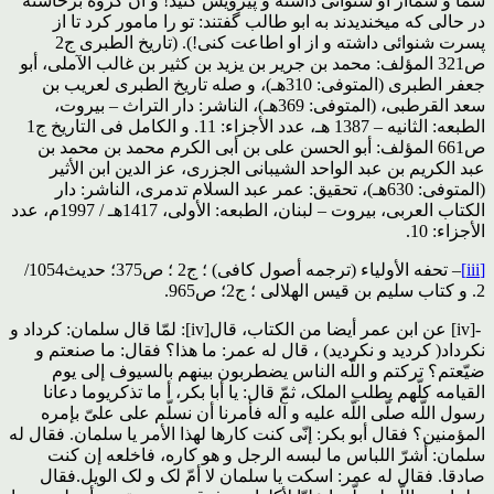
شما و شمااز او شنوائی داشته و پیرویش کنید! و آن گروه برخاسته
در حالی که میخندیدند به ابو طالب گفتند: تو را مامور کرد تا از
پسرت شنوائی داشته و از او اطاعت کنی!). (تاریخ الطبری ج2
ص321 المؤلف: محمد بن جریر بن یزید بن کثیر بن غالب الآملی، أبو
جعفر الطبری (المتوفى: 310هـ)، و صله تاریخ الطبری لعریب بن
سعد القرطبی، (المتوفى: 369هـ)، الناشر: دار التراث – بیروت،
الطبعه: الثانیه – 1387 هـ، عدد الأجزاء: 11. و الکامل فی التاریخ ج1
ص661 المؤلف: أبو الحسن علی بن أبی الکرم محمد بن محمد بن
عبد الکریم بن عبد الواحد الشیبانی الجزری، عز الدین ابن الأثیر
(المتوفى: 630هـ)، تحقیق: عمر عبد السلام تدمری، الناشر: دار
الکتاب العربی، بیروت – لبنان، الطبعه: الأولى، 1417هـ / 1997م، عدد
الأجزاء: 10.
[iii]
– تحفه الأولیاء (ترجمه أصول کافى) ؛ ج‏2 ؛ ص375؛ حدیث1054/
2. و کتاب سلیم بن قیس الهلالی ؛ ج‏2؛ ص965.
-[iv] عن ابن عمر أیضا من الکتاب، قال‏[iv]: لمّا قال سلمان: کرداد و
نکرداد( کردید و نکردید) ، قال له عمر: ما هذا؟ فقال: ما صنعتم و
ضیّعتم‏؟ ترکتم و اللّه الناس یضطربون بینهم بالسیوف إلى یوم
القیامه کلّهم یطلب الملک، ثمّ قال: یا أبا بکر، أ ما تذکریوما دعانا
رسول اللّه صلّى اللّه علیه و آله فأمرنا أن نسلّم‏ على علیّ بإمره
المؤمنین؟ فقال أبو بکر: إنّی کنت کارها لهذا الأمر یا سلمان. فقال له
سلمان: أشرّ اللباس ما لبسه الرجل و هو کاره، فاخلعه إن کنت
صادقا. فقال له عمر: اسکت یا سلمان لا أمّ لک و لک الویل‏.فقال