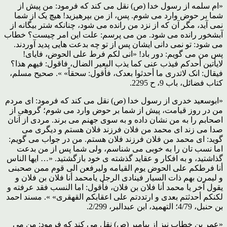
«ام سلمه از رسول خدا (ص) نقل می کند که فرمود: من پیش از
شما بر حوض وارد می شوم. پس، از من بپرهیزید! هیچ یک از شما
نمی آید، مگر آن که از نزد من رانده می شود، چنانکه شتر بیگانه از
آبشخور رانده می شود. من می پرسم: علت این امر چیست؟ خطاب
می شود: تو نمی دانی ایشان پس از تو چه بدعت هایی پدید آوردند.
پس من می گویم: دور باد! «انی لکم فرط علی الحوض، فایای!
لایأتین أحدکم فیذب عنی کما یذب البعیر الضال، فاقول: فیهم هذا؟
فیقال: انک لاتدری ما أحدثوا بعدک، فأقول: سحقاً» ». صحیح مسلم،
کتاب فضائل، باب 9، ح 2295.
«ابوسعید خدری از رسول خدا (ص) نقل می کند که فرمود: ای مردم
من در روز قیامت، پیش از شما بر حوض وارد می شوم؛ گروهی از
اصحابم را به من نشان داده و به سوی جهنم می برند. مردی از آنان
صدا می زند ای محمد من فلان فرزند فلان هستم و دیگری می
گوید: ای محمد من فلان فرزند فلان هستم. من در جواب می گویم:
اما نسب تان را به خوبی می شناسم، ولی شما پس از من بدعت
گذاشتید، و به افکار و عقاید گذشته ی خود بازگشتید. «… ایها الناس
أنا فرطکم علی الحوض یوم القیامه ولیرفعن الی قوم ممن صحبنی
و لیمرن بهم ذات السیار فینادی الرجل یامحمد أنا فلان بن فلان و
یقول آخر یا محمد أنا فلان بن فلان، فأقول: اما النسب فقد عرفته و
لکنکم أحدثتم بعدی و ارتددتم علی اعقابکم القهقری» ». مسند احمد
بن حنبل، 4/79؛ التهمید، ابن عبدالبر، 2/299.
«عمر بن خطاب نیز از پیامبر (ص) نقل می کند که فرمود: من می