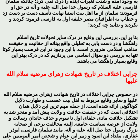
به وجود آمده و شدت تغیرات آینده را درک نمی کرد؛ چنانکه سلمان
فارسی علیه السلام که رسول خدا صل الله علیه و آله در حق او
فرمودند: سلمان از ما اهل بیت استبا نهایت تأسف دست بر دست زد
و خطاب به اطرافیان مصر خلیفه اول به فارسی فرمود: کردید و
نکردید و ندانید چه کردید!
بنا بر این، بررسی این وقایع در درک سایر تحولات تاریخ اسلام
راهگشا و در دست یابی به تحلیلی واقع بینانه از حقانیت و حقیقت
مذاهب اسلامی ضروری است. با این وجود در این فرصت بسیار کوتا
تنها به بررسی دو سؤال اساسی می پردازیم که در درک بهتر این
وقایع بسیار راهگشا می باشند.
چرایی اختلاف در تاریخ شهادت زهرای مرضیه سلام الله
علیها
در خصوص چرایی اختلاف در تاریخ شهادت زهرای مرضیه سلام الله
علیها و سایر وقایع مربوط به اهل بیت عصمت و طهارت دلایل
کوناگونی ارائه شده است. از جمله مهم ترین این دلایل همان
اختلافی است که در حقیقت خلافت و ولایت پیش آمد و منجر شد به
تشکیل خلافت مادی خلفای اول تا سوم و حذف خاندان رسالت و
ولایت از عرصه سیاست جامعه. البته مخالفت برخی از صحابه
بزرگ رسول خدا صل الله علیه و آله، مانند سلمان فارسی، ابوذر
غفاری، مقداد ابن اسود و زبیر ابن عوام و شخص امیر المومنین علی