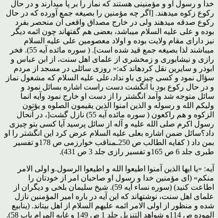
خدا و رسول او و مؤمنینى هستند که نماز را بر پا میدارند و در حال
رکوع زکوه میدهند. [اگر چه مؤمنین را بصیغه جمع آورده که در حال
رکوع صدقه میدهند ولى در خارج مصداق واقعى آن منحصر بفرد
بوده و على علیه السلام میباشد، بعضى هم گفته‏اند چون ائمه دیگر
نیز داراى مقام ولایت بوده و اولاد معصومین على علیه السلام
میباشند لذا بصیغه جمع قید شده است]. ( سوره مائده آیه 55). فخر
رازى و نیشابورى و زمخشرى از علمای اهل سنت، از ابن عباس و
ابوذر و سایرین نقل کرده‏اند که:« روزى سائلى در مسجد از مردم
سؤال نمود و کسى چیزى باو نداد،على علیه السلام که مشغول نماز
و در حال رکوع بود با انگشت دست راست اشاره بسائل نمود و
سائل متوجه شد وآمد انگشتر را از دست او خارج نمود وآیه انما
ولیکم الله و رسوله و الذین امنوا الذین یقیمون الصلوه و یؤتون
الزکوه و هم راکعون ( سوره مائده آیه 55) نازل گشت[، در آنحال
رسول اکرم صلى الله علیه و آله از سائل پرسید آیا کسى بتو چیزى
داد؟سائل ضمن اشاره بعلى علیه السلام عرض کرد این انگشتر را او
بمن داد ( کفایه الطالب ص 250ـمناقب خوارزمى ص 178و تفسیر
طبرى جلد 6 ص 165و تفسیر رازى جلد 3 ص 431).
آیه: «یا ایها الذین آمنوا اطیعوا الله و اطیعوا الرسول.و اولى الامر
منکم» (اى مؤمنین خدا و رسول او صاحبان امر از خودتان را
اطاعت کنید) (سوره نساء آیه 59). شیخ سلیمان بلخى و دیگران از
علمای اهل سنت، نوشته‏اند که این آیه در باره امیر المؤمنین نازل
شده و منظور از اولى الامر ائمه علیهم السلام از اهل بیت‏اند. (ینابیع
الموده ص 114و شواهد التنزیل جلد 1 ص 149 و غایه المرام باب 58).