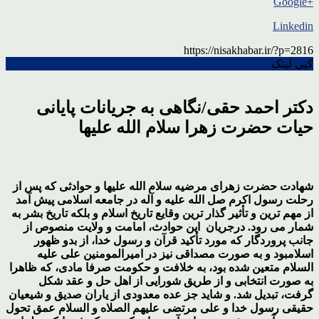
+Google
Linkedin
https://nisakhabar.ir/?p=2816
کپی لینک
دکتر احمد حقی/نگاهی به جریانات پایانی
حیات حضرت زهرا سلام الله علیها
شهادت حضرت زهرای مرضیه سلام الله علیها و حوادثی که پس از
رحلت رسول اکرم صل الله علیه و آله در جامعه اسلامی پیش آمد
از مهم ترین و تأثیر گذار ترین وقایع تاریخ اسلام و بلکه تاریخ بشر به
شمار می رود. درجریان این حوادث، امامت و ولایت منصوص از
جانب پروردگار که مورد تأکید قرآن و رسول خدا، از بدو ظهور
اسلامبود و به صورت مصداقی نیز در امیرالمومنین علی علیه
السلام متعین شده بود، به خلافت و حکومت صرفا مادی، که ظاهرا
به صورت انتخابی و از طریق شورایی از اهل حل و عقد شکل
گرفت، تبدیل شد. و شاید جز عده معدودی از یاران صدیق و شیعیان
حقیقی رسول خدا و علی مرتضی علیهم الصلاه و السلام عمق تحول