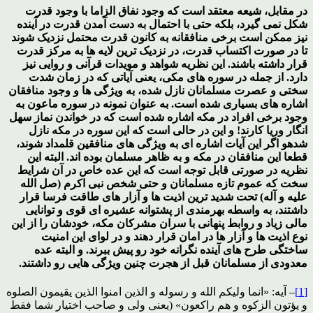
در مقابل، شیعه معتقد است که وجود نفاق الزاما با وجود قدرت
شکل نمی گیرد، بلکه حتی با احتمال به دست آمدن قدرت در آینده
نیز ممکن است برخی منافقانه به کانون قدرت محتمل نزدیک شوند
تا در صورت اکتساب قدرت، در نزدیک ترین لایه ها به مرکز قدرت
قرار داشته باشند. این نظریه شواهد و مویدات قرآنی و روایی نیز
دارد. از جمله در سوره های مکی، یعنی آیاتی که در زمان شدت
سختی و عصرت مسلمانان نازل شده، به ویژگی ها و وجود منافقان
اشاره های بسیاری شده است. به عنوان نمونه در سوره ماعون به
وجود برخی افراد در مکه اشاره شده است که در خواندن نماز سهل
انگار وریا کارند! و این در حالی است که این سوره در مکه نازل
شدهو اگر این آیات اشاره ای به ویژگی های منافقین قلمداد شوند،
قطعا این منافقان در مکه و به ظاهر مسلمان بوده اند. البته این
نظریه در صورتی قابل توجه است که این عده خاص در آن شرایط
سخت که عموم تازه مسلمانان و حتی شخص نبی اکرم (صل الله
علیه و آله) تحت شدید ترین اذیت ها و آزار های طاقت فرسا قرار
داشتند، به واسطه بهرمندی از پشتوانه عشیره ای قوی و توانایی
مالی زیاد و روابط پنهانی با سران مشرکان مکه، خودشان را از این
نوع اذیت ها و آزار ها در امان قرار دهند و در لوای این امنیت
ساختگی طرح های آینده نگرانه خود رو پیش ببرند. و البته عده
معدودی از مسلمانان قبل از هجرت چنین ویژگی هایی رو داشتند.
[1]
– آیه: «انما ولیکم الله و رسوله و الذین امنوا الذین یقیمون الصلوه
و یؤتون الزکوه و هم راکعون» (یعنى ولى و صاحب اختیار شما فقط