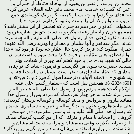
محمد بن اورمه، از نضر بن یحیى، از ابوخالد قمّاط، از حمران بن
اعین که گفت: به خدمت امام محمد باقر علیه السلام عرض کردم
که: فداى تو گردم! ما چه بسیار کمیم، اگر بر یک گوسفندى جمع
شویم، نمى‏توانیم که آن را نیست و نابود گردانیم. فرمود: «آیا
نمى‏خواهى که تو را خبر دهم به چیزى که تعجّبش از این بیشتر باشد؟
همه مهاجران و انصار رفتند، مگر- و به دست خویش اشاره فرمود
که- سه نفر» (یعنى بعد از رسول خدا صلى الله علیه و آله همه مرتد
شدند، مگر سه نفر و آنها سلمان و مقدار و ابوذرند رضى اللَّه عنهم).
حمران مى‏گوید که: عرض کردم: حال عمّار چه بود؟ فرمود که: «خدا
ابواالیقظان- یعنى عمّار- را رحمت کند! بیعت نمود و کشته شد، در
حالى که شهید بود». من با خود گفتم که: چیزى از شهادت بهتر
نیست. حضرت به سوى من نگریست و فرمود: «شاید که تو چنان
بپندارى که عمّار مانند آن سه نفر است، بسیار دور است آن‏چه تو
پنداشته‏اى» ».
(
تحفه الأولیاء (ترجمه أصول کافى) ؛ ج‏3 ؛ ص599 و
601؛ 2324/ 6). همچنین نقل است که «سلمان گفت: على علیه
السّلام گفت: همه مردم پس از رسول خدا صلّى اللَّه علیه و اله و
سلّم مرتد شدند به جز چهار نفر. همانا که مردم پس از رسول خدا
همانند هارون و پیروانش و مانند گوساله و گوساله پرستان گردیدند؛
على مانند هارون، عقیق مانند گوساله و عمر مانند سامرى. شنیدم
که رسول خدا صلّى اللَّه علیه و اله و سلّم مى‏فرمود: «در قیامت
گروهى از اصحابم با مقام و منزلتى که از من کسب کرده‏اند مى‏آیند
تا از صراط بگذرند، وقتى ببینمشان‏ و مرا ببینند، بشناسم‏شان و
بشناسندم، در برابرم آشفته و پریشان شوند و من بگویم: پروردگارا!