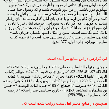
اینان اصحاب من هستند. گفته مى‏شود: چه مى‏دانى اینان پس از تو چه
کردند، اینان پس از جدائى از تو به جاهلیت خویش برگشتند و من
مى‏گویم دور باشید، از من دور شوید». شنیدم که رسول خدا صلّى
اللَّه علیه و اله و سلّم مى‏فرمود: «امتم سنت بنى اسرائیل را پیشه
کنند و در آن گام بردارند و پا جاى پاى آنان گذارند، مانند آنان رفتار
نمایند به گونه‏اى که اگر آنان به سوراخى خزیدند اینان نیز با آنان در
آن سوراخ خزند. همانا که تورات و قرآن را یک فرشته در یک ورق و
با یک قلم نگاشته است، سنن و امثال امتها یکسان جریان یابند»
(هلالى، سلیم بن قیس، تاریخ سیاسى صدر اسلام / ترجمه کتاب
سلیم – تهران، چاپ: اول، 1377ش).
.
این گزارش در این منابع نیز آمده است:
حموئى/ منهاج الفاضلین (خطى) 259.+ مجلسى/ بحار 28/ 261، 23،
54، 43/ 97، 81/ 256، 92/ 40 و نیز چاپ قدیم: 8/ 242.+ عوالم (کتاب
الزهراء علیها السّلام) 220+ بحرانى/ معاجز 132.+ طبرسى/ کفایه
الموحدین 2/ 230+ ابن طاوس/ کتاب الیقین/ باب 115+ کلینى/ روضه
الکافى 343+ طبرسى/ احتجاج 1/ 105+ حلى/ اثبات الوصیه 7+ حسن
بن سلیمان/ المختصر 60[ix] » (تاریخ سیاسى صدر اسلام / ترجمه
کتاب سلیم ؛ ص258-259).
همچنین در منابع معتبر اهل سنت روایت شده است که: