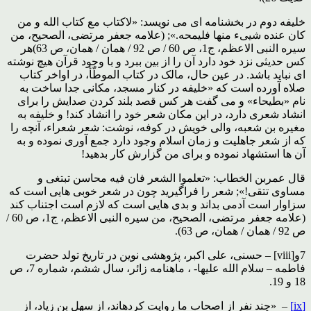
خلیفه دوم در بخشنامه اى مى نویسد: «لاکتاب مع کتاب الله و من
کان عنده شیىء منها فلیمحه.»; (علامه جعفر مرتضى، الصحیح، من
سیره النبى الاعظم، ج1، ص 60 / ص 92 / همان / همان، ص 63)هر
کس حدیثى نزد خود دارد آن را از بین ببرد و با وجود قرآن هیچ نوشته
اى نباید باشد. در عین حال، مالک در کتاب الموطّأ، در اواخر کتاب
صلاه آورده است که «خلیفه در کنار مسجد، مکانى جدا ساخت به
نام «بطیحاء» و مى گفت هر کس قصد بلند کردن صدایش را براى
انشاد شعرى دارد، در این مکان شعر خود را انشاد کند! و خلیفه به
مغیره بن شعبه، والى خویش در کوفه، نوشت: شعر شعراء، آنچه را
که از شعر جاهلیت و زمان اسلام وجود دارد جمع آورى نموده و به
آن ها استشهاد نموده و براى من گزارش کار بدهید!
قال عمربن الخطاب: «تعلموا الشعر فان فیه محاسن تبتغى و
مساوى تتقى!»; شعر را فراگیرید چون در شعر خوبى هایى است که
سزاوار است آدمى بداند و بدى هایى است که لازم است اجتناب کند
(علامه جعفر مرتضى، الصحیح، من سیره النبى الاعظم، ج1، ص 60 /
ص 92 / همان / همان، ص 63).
7و[viii] – حسنی، علی اکبر، پژوهشی نوین در تاریخ تولد حضرت
فاطمه – سلام الله علیها- ، ماهنامه زائر، سال ششم، شماره 7، ص
18 و 19.
[ix]
– «چند نفر از اصحاب ما روایت کرده‏اند، از سهل بن زیاد، از