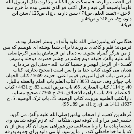
فى الغضب والرضا فامسکت عن الکتابه و ذکرت ذلک لرسول الله
فاومأ باصبعه الى فیه و قال اکتب فو الذى نفسى بیده ما خرج منه
الاحق.» (تقیید العلم، ص74 / سنن دارمى، ج1، ص125 / سنن ابن
داود، ج2، ص318 و ص46 و
ص3).
هنگامى که پیامبر(صلى الله علیه وآله) در بستر احتضار بودند،
فرمودند: قلم و کاغذى بیاورید تا براى شما نوشته اى بنویسم که پس
از من هرگز گمراه نشوید. به دنبال این فرمایش پیامبر اکرم(صلى
الله علیه وآله)، خلیفه دوم چشم در چشم حضرت دوخته و سپس
گفت: «ان الرجل لیهجر و حسبنا کتاب الله.» یعنى این مرد دارد
هذیان مى گوید، کتاب خدا ما را بس است (صحیح بخارى، کتاب
المرضى، باب قول المریض قوموا عنى، حدیث 5669 / کتاب الجهاد،
باب جوائز وفد، حدیث 3053 / کتاب العلم باب العلم والعظه باللیل،
40، ح 114 / کتاب المعازى، 65، باب مرض النبى، 83، ح 4431 / کتاب
الاعتصام، 96، باب کراهیه الاختلاف، 26، ح 7366 / صحیح مسلم،
دارالکتب العلمیه بیروت، کتاب الوصیه، 25، باب ترک الوصیه، 5، ح
1637، 1411 هـ. ق، ج 11، ص 89 ـ 95).
قُرظه بن کعب، از اصحاب پیامبر(صلى الله علیه وآله)، مى گوید:
خلیفه عمر مرا والى کوفه نمود. هنگامى که عازم کوفه شدیم، وى
شخصاً پیاده ما را و تا مسافتى دور همراهى نمود. آن گاه پیش از آن
که با ما خداحافظى کند، از ما پرسید: آیا مى دانید براى چه به بدرقه