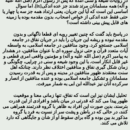
در روایات شیعه و سنی آمده که پس از رسول اکرم (صل الله علیه
و آله) همه مسلمانان مرتد شدند جز عده اندکی[ix]. اما سوال
اساسی این است که آیا این جریان، یعنی ارتداد همه جز سه یا چهار یا
حتی فقط عده اندکی از خواص اصحاب، بدون مقدمه بوده یا زمینه
های قابل پیش بینی داشته است؟
در پاسخ باید گفت که چنین تغییر رویه ای قطعا ناگهانی و بدون
مقدمه نبوده و ریشه این جریان را باید در جریان نفاق در جامعه
اسلامی جستجو کرد. وجود منافقین در جامعه اسلامی، به واسطه
آیات متعدد قرآن و حتی نزول سوره ای با عنوان منافقین، در هشدار
به پیامبر اکرم (صل الله علیه و آله) و مؤمنین واقعی امری قطعی و
غیر قابل انکار است. با این وجود شیعه و سنی در چرایی، چگونگی و
زمان شکل گیری نفاق و منافقین اختلاف نظر دارند. چنانکه اهل
سنت معتقدند ظهور منافقین در مدینه و پس از به قدرت رسیدن
مسلمانان و تشکیل جامعه اسلامی بوده و عنده منافقین از انصار و
سرکرده آنان نیز عبدالله ابن ابی به شمار میرفت.
تحلیل ایشان نیز این است که نفاق، تنها زمانی معنا و موقعیت
ظهور پیدا می کند که قدرتی در میان باشد و افرادی از این قدرت
بترسند، بدین صورت این افراد به ظاهر با گروه قدرتمند همراهی می
کنند، در حالی که در باطن و پشت سر از نسبت به فرد یا گروه
مذکور بد بین بوده و گاه برای سقوط او از شأن و جایگاهی که دارد
تلاش می کنند.