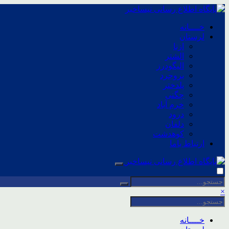
خــــانه
لرستان
ازنا
الشتر
الیگودرز
بروجرد
پلدختر
چگنی
خرم آباد
درود
دلفان
کوهدشت
ارتباط باما
×
خــــانه