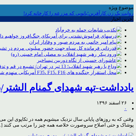
موضوع ویژه
روایت یک زن کارآفرین؛بانویی که مزرعه را کارخانه کرد!
آخرین اخبار
تکذیب شایعات حمله به خرم‌آباد
درسهای فراموش‌نشدنی برای آمریکای جنگ‌افروز خواهیم د
پیام امیر حاتمی به مردم صبور و وفادار ایران
قدردانی فرمانده کل سپاه جهت حضور میلیونی مردم در تشیی
ورود پیکر رهبر شهید انقلاب به مصلی امام خمینی (ره)
عاشورای حسینی از نگاه دوربین نیساخبر
وداع با رهبر شهید انقلاب؛ 13 تیر در تهران/ تشییع در قم و تدفین در مشهد
محل استقرار جنگنده های F35، F15، F16 آمریکایی منهدم شد
یادداشت-تپه شهدای گمنام الشتر/
۲۶ اسفند ۱۳۹۶
۰
وقتی که به روزهای پایانی سال نزدیک میشویم همه در تکاپوی این می افت
پوشاک و حتی اصلاح سروصورت خلاصه همه چیز را مرتب می کنند [