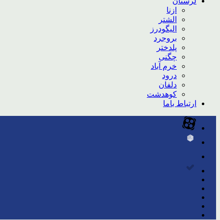
لرستان
ازنا
الشتر
الیگودرز
بروجرد
پلدختر
چگنی
خرم آباد
درود
دلفان
کوهدشت
ارتباط باما