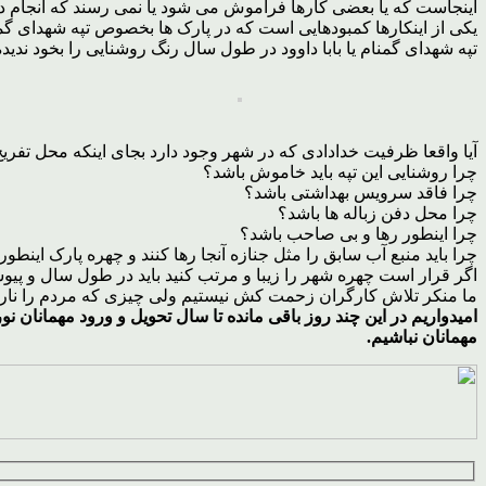
اینجاست که یا بعضی کارها فراموش می شود یا نمی رسند که انجام ده
یکی از اینکارها کمبودهایی است که در پارک ها بخصوص تپه شهدای گم
تپه شهدای گمنام یا بابا داوود در طول سال رنگ روشنایی را بخود ندیده 
آیا واقعا ظرفیت خدادادی که در شهر وجود دارد بجای اینکه محل تفریح
چرا روشنایی این تپه باید خاموش باشد؟
چرا فاقد سرویس بهداشتی باشد؟
چرا محل دفن زباله ها باشد؟
چرا اینطور رها و بی صاحب باشد؟
چرا باید منبع آب سابق را مثل جنازه آنجا رها کنند و چهره پارک اینطو
اگر قرار است چهره شهر را زیبا و مرتب کنید باید در طول سال ‌و پیوس
ما منکر تلاش کارگران زحمت کش نیستیم ولی چیزی که مردم را ناراح
امیدواریم در این چند روز باقی مانده تا سال تحویل و ورود مهمانان 
مهمانان نباشیم.