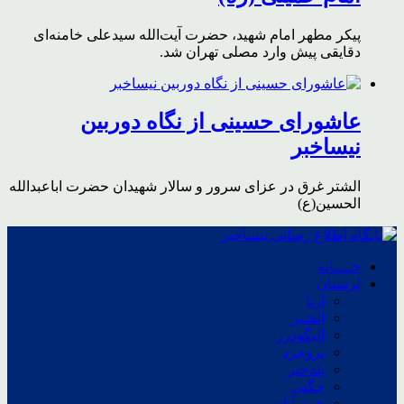
پیکر مطهر امام شهید،‌ حضرت آیت‌الله سیدعلی خامنه‌ای
دقایقی پیش وارد مصلی تهران شد.
عاشورای حسینی از نگاه دوربین
نیساخبر
الشتر غرق در عزای سرور و سالار شهیدان حضرت اباعبدالله
الحسین(ع)
خــــانه
لرستان
ازنا
الشتر
الیگودرز
بروجرد
پلدختر
چگنی
خرم آباد