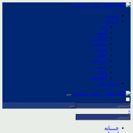
خــــانه
لرستان
ازنا
الشتر
الیگودرز
بروجرد
پلدختر
چگنی
خرم آباد
درود
دلفان
کوهدشت
ارتباط باما
×
خــــانه