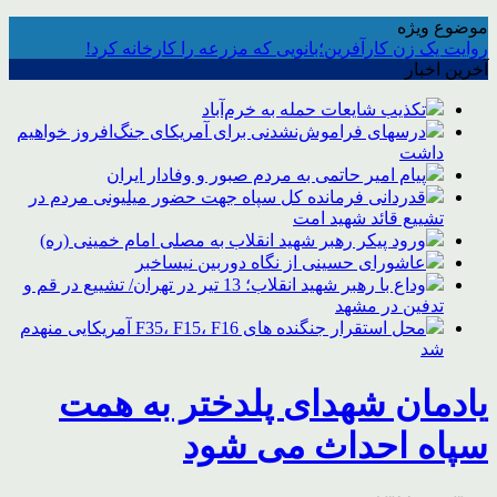
موضوع ویژه
روایت یک زن کارآفرین؛بانویی که مزرعه را کارخانه کرد!
آخرین اخبار
تکذیب شایعات حمله به خرم‌آباد
درسهای فراموش‌نشدنی برای آمریکای جنگ‌افروز خواهیم
داشت
پیام امیر حاتمی به مردم صبور و وفادار ایران
قدردانی فرمانده کل سپاه جهت حضور میلیونی مردم در
تشییع قائد شهید امت
ورود پیکر رهبر شهید انقلاب به مصلی امام خمینی (ره)
عاشورای حسینی از نگاه دوربین نیساخبر
وداع با رهبر شهید انقلاب؛ 13 تیر در تهران/ تشییع در قم و
تدفین در مشهد
محل استقرار جنگنده های F35، F15، F16 آمریکایی منهدم
شد
یادمان شهدای پلدختر به همت
سپاه احداث می شود