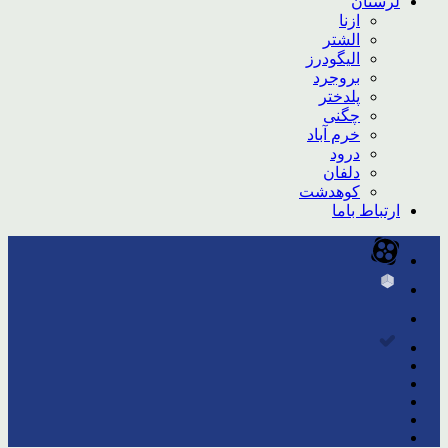
لرستان
ازنا
الشتر
الیگودرز
بروجرد
پلدختر
چگنی
خرم آباد
درود
دلفان
کوهدشت
ارتباط باما