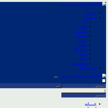
خــــانه
لرستان
ازنا
الشتر
الیگودرز
بروجرد
پلدختر
چگنی
خرم آباد
درود
دلفان
کوهدشت
ارتباط باما
×
خــــانه