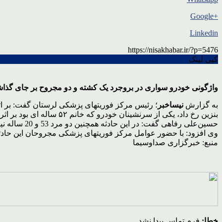
+Google
Linkedin
https://nisakhabar.ir/?p=5476
کپی لینک
واژگونی خودرو سواری در بروجرد یک کشته و دو مجروح بر جای گذا
به گزارش
نیساخبر
؛ رئیس مرکز فوریتهای پزشکی لرستان گفت: بر اثر
بنزین رخ داد، یکی از سرنشینان خودرو‌ که خانم ۵۲ ساله ای بود بر اثر شدت جراحات وارده در دم جان باخت.
حسین‌علی رفاهی گفت: در این حادثه همچنین دو مرد 53 و 20 ساله نیز مجروح شدند.
وی افزود: با حضور عوامل مرکز فوریتهای پزشکی مجروحان این حادثه
منبع: خبرگزاری صداوسیما
خطا:
فرم تماس پیدا نشد.