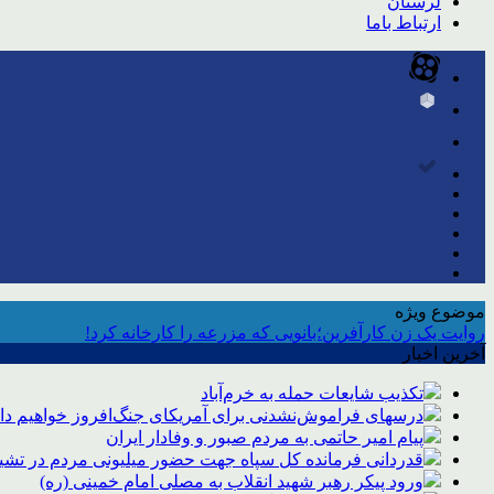
لرستان
ارتباط باما
موضوع ویژه
روایت یک زن کارآفرین؛بانویی که مزرعه را کارخانه کرد!
آخرین اخبار
تکذیب شایعات حمله به خرم‌آباد
درسهای فراموش‌نشدنی برای آمریکای جنگ‌افروز خواهیم د
پیام امیر حاتمی به مردم صبور و وفادار ایران
قدردانی فرمانده کل سپاه جهت حضور میلیونی مردم در تشیی
ورود پیکر رهبر شهید انقلاب به مصلی امام خمینی (ره)