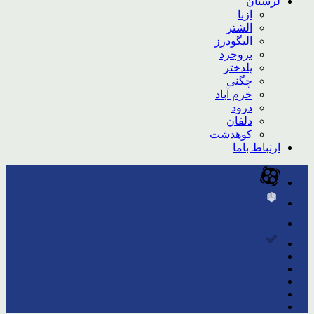
لرستان
ازنا
الشتر
الیگودرز
بروجرد
پلدختر
چگنی
خرم آباد
درود
دلفان
کوهدشت
ارتباط باما