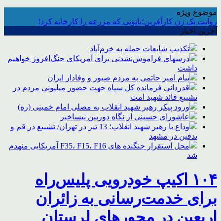
موضوع ویژه
روایت یک زن کارآفرین؛بانویی که مزرعه را کارخانه کرد!
آخرین اخبار
تکذیب شایعات حمله به خرم‌آباد
درسهای فراموش‌نشدنی برای آمریکای جنگ‌افروز خواهیم
داشت
پیام امیر حاتمی به مردم صبور و وفادار ایران
قدردانی فرمانده کل سپاه جهت حضور میلیونی مردم در
تشییع قائد شهید امت
ورود پیکر رهبر شهید انقلاب به مصلی امام خمینی (ره)
عاشورای حسینی از نگاه دوربین نیساخبر
وداع با رهبر شهید انقلاب؛ 13 تیر در تهران/ تشییع در قم و
تدفین در مشهد
محل استقرار جنگنده های F35، F15، F16 آمریکایی منهدم
شد
۱۰۴ اکیپ خودرویی پلیس‌راه
برای خدمت‌رسانی به زائران
اربعین در محورهای لرستان