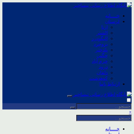
خــــانه
لرستان
ازنا
الشتر
الیگودرز
بروجرد
پلدختر
چگنی
خرم آباد
درود
دلفان
کوهدشت
ارتباط باما
×
خــــانه