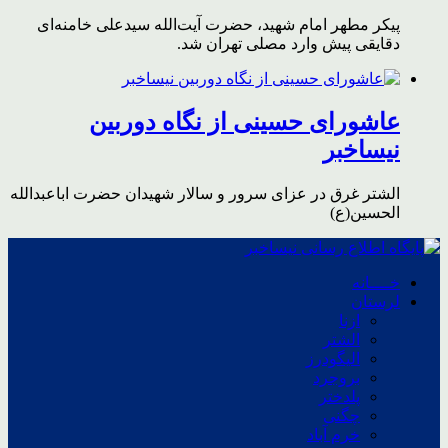
پیکر مطهر امام شهید،‌ حضرت آیت‌الله سیدعلی خامنه‌ای
دقایقی پیش وارد مصلی تهران شد.
عاشورای حسینی از نگاه دوربین
نیساخبر
الشتر غرق در عزای سرور و سالار شهیدان حضرت اباعبدالله
الحسین(ع)
خــــانه
لرستان
ازنا
الشتر
الیگودرز
بروجرد
پلدختر
چگنی
خرم آباد