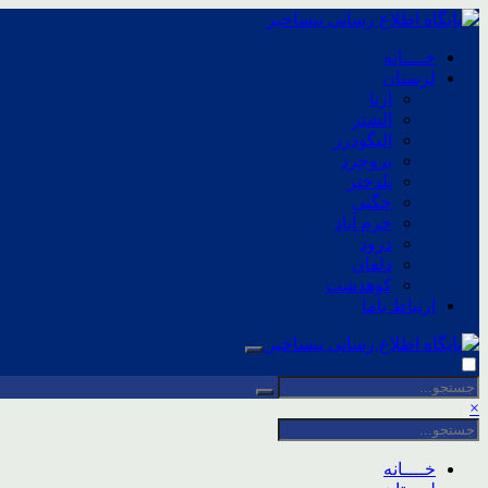
خــــانه
لرستان
ازنا
الشتر
الیگودرز
بروجرد
پلدختر
چگنی
خرم آباد
درود
دلفان
کوهدشت
ارتباط باما
×
خــــانه