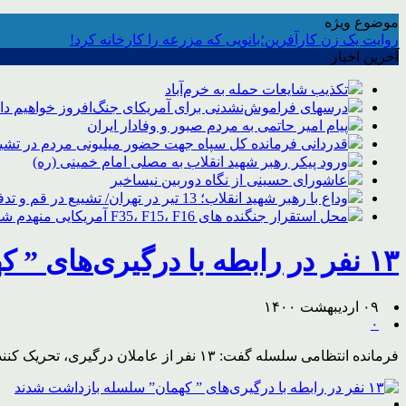
موضوع ویژه
روایت یک زن کارآفرین؛بانویی که مزرعه را کارخانه کرد!
آخرین اخبار
تکذیب شایعات حمله به خرم‌آباد
درسهای فراموش‌نشدنی برای آمریکای جنگ‌افروز خواهیم د
پیام امیر حاتمی به مردم صبور و وفادار ایران
قدردانی فرمانده کل سپاه جهت حضور میلیونی مردم در تشیی
ورود پیکر رهبر شهید انقلاب به مصلی امام خمینی (ره)
عاشورای حسینی از نگاه دوربین نیساخبر
وداع با رهبر شهید انقلاب؛ 13 تیر در تهران/ تشییع در قم و تدفین در مشهد
محل استقرار جنگنده های F35، F15، F16 آمریکایی منهدم شد
۱۳ نفر در رابطه با درگیری‌های ” کهمان” سلسله بازداشت شدند
۰۹ اردیبهشت ۱۴۰۰
۰
فرمانده انتظامی سلسله گفت: ۱۳ نفر از عاملان درگیری، تحریک کنندگان و انتشار دهندگان تصاویر حوادث روز گذشته (هشتم اردیبهشت ماه) منطقه گردشگری ” کهمان” شناسایی و دستگیر شدند.