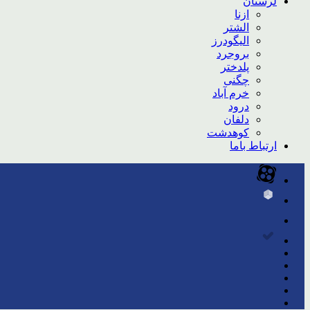
لرستان
ازنا
الشتر
الیگودرز
بروجرد
پلدختر
چگنی
خرم آباد
درود
دلفان
کوهدشت
ارتباط باما