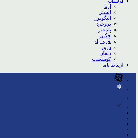
لرستان
ازنا
الشتر
الیگودرز
بروجرد
پلدختر
چگنی
خرم آباد
درود
دلفان
کوهدشت
ارتباط باما