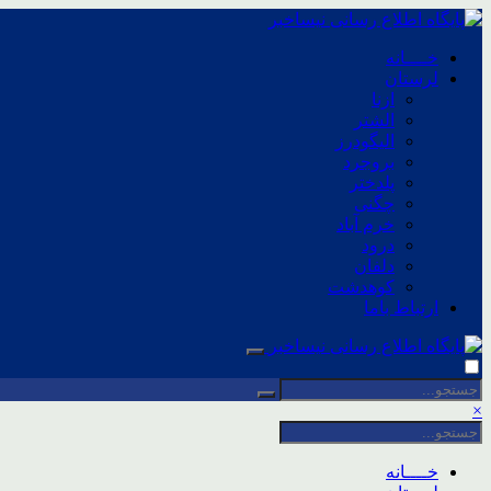
خــــانه
لرستان
ازنا
الشتر
الیگودرز
بروجرد
پلدختر
چگنی
خرم آباد
درود
دلفان
کوهدشت
ارتباط باما
×
خــــانه