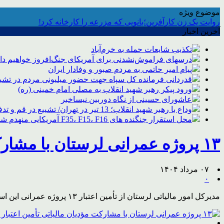
موضوع ویژه
روایت یک زن کارآفرین؛بانویی که مزرعه را کارخانه کرد!
آخرین اخبار
تکذیب شایعات حمله به خرم‌آباد
درسهای فراموش‌نشدنی برای آمریکای جنگ‌افروز خواهیم د
پیام امیر حاتمی به مردم صبور و وفادار ایران
قدردانی فرمانده کل سپاه جهت حضور میلیونی مردم در تشیی
ورود پیکر رهبر شهید انقلاب به مصلی امام خمینی (ره)
عاشورای حسینی از نگاه دوربین نیساخبر
وداع با رهبر شهید انقلاب؛ 13 تیر در تهران/ تشییع در قم و تدفین در مشهد
محل استقرار جنگنده های F35، F15، F16 آمریکایی منهدم شد
۱۳ پروژه عمرانی لرستان با مشارکت مؤدیان مالیاتی تأمین اعتبار شد
۰۷ مرداد ۱۴۰۴
۰
مدیرکل امور مالیاتی لرستان از تأمین اعتبار ۱۳ پروژه عمرانی این استان با مشارکت مؤدیان مالیاتی خبر داد.