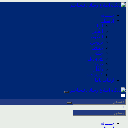
خــــانه
لرستان
ازنا
الشتر
الیگودرز
بروجرد
پلدختر
چگنی
خرم آباد
درود
دلفان
کوهدشت
ارتباط باما
×
خــــانه