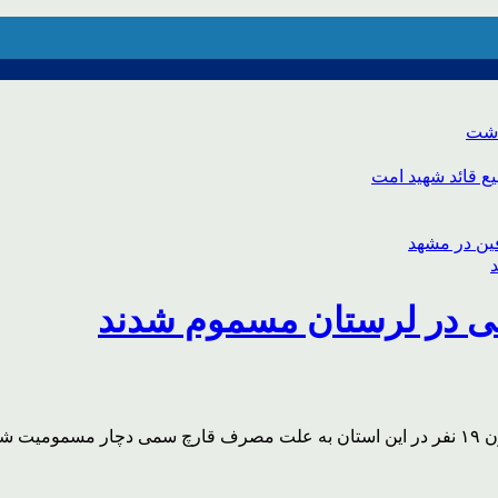
اشت
ع قائد شهید امت
دند.