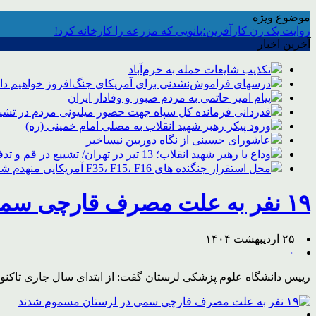
موضوع ویژه
روایت یک زن کارآفرین؛بانویی که مزرعه را کارخانه کرد!
آخرین اخبار
تکذیب شایعات حمله به خرم‌آباد
درسهای فراموش‌نشدنی برای آمریکای جنگ‌افروز خواهیم د
پیام امیر حاتمی به مردم صبور و وفادار ایران
قدردانی فرمانده کل سپاه جهت حضور میلیونی مردم در تشیی
ورود پیکر رهبر شهید انقلاب به مصلی امام خمینی (ره)
عاشورای حسینی از نگاه دوربین نیساخبر
وداع با رهبر شهید انقلاب؛ 13 تیر در تهران/ تشییع در قم و تدفین در مشهد
محل استقرار جنگنده های F35، F15، F16 آمریکایی منهدم شد
۱۹ نفر به علت مصرف قارچی سمی در لرستان مسموم شدند
۲۵ اردیبهشت ۱۴۰۴
۰
رییس دانشگاه علوم پزشکی لرستان گفت: از ابتدای سال جاری تاکنون ۱۹ نفر در این استان به علت مصرف قارچ سمی دچار مسمومیت ش