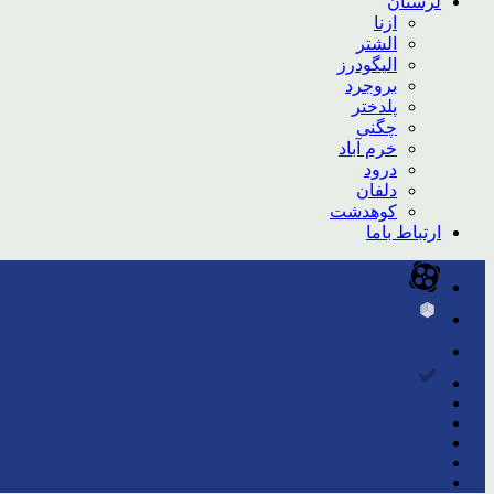
لرستان
ازنا
الشتر
الیگودرز
بروجرد
پلدختر
چگنی
خرم آباد
درود
دلفان
کوهدشت
ارتباط باما