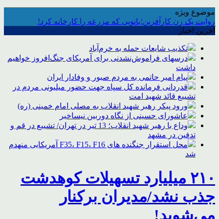
موضوع ویژه
روایت یک زن کارآفرین؛بانویی که مزرعه را کارخانه کرد!
آخرین اخبار
تکذیب شایعات حمله به خرم‌آباد
درسهای فراموش‌نشدنی برای آمریکای جنگ‌افروز خواهیم
داشت
پیام امیر حاتمی به مردم صبور و وفادار ایران
قدردانی فرمانده کل سپاه جهت حضور میلیونی مردم در
تشییع قائد شهید امت
ورود پیکر رهبر شهید انقلاب به مصلی امام خمینی (ره)
عاشورای حسینی از نگاه دوربین نیساخبر
وداع با رهبر شهید انقلاب؛ 13 تیر در تهران/ تشییع در قم و
تدفین در مشهد
محل استقرار جنگنده های F35، F15، F16 آمریکایی منهدم
شد
۲۱۰ میلیارد تسهیلات کوهدشت
جذب نشد/مدیران برکنار
می‌شوید!