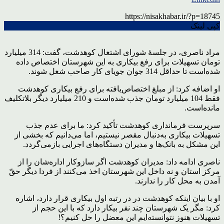
https://nisakhabar.ir/?p=18745
کپی لینک
مراد ناصری، در جلسۀ شورای اشتغال کوهدشت، گفت: 314 میلیارد
تومان تسهیلات برای رفع بیکاری به این شهرستان اختصاص داده
شده‌است تا حداقل 314 جوان جویای کار صاحب شغل شوند.
او اضافه کرد: از مبلغ اختصاص‌یافته برای رفع بیکاری کوهدشت
فقط 104 میلیارد تومان جذب شده‌است و 210 میلیارد دیگر بلاتکلیف
مانده‌است.
سرپرست فرمانداری کوهدشت تأکید کرد: ما برای عدم جذب
تسهیلات بیکاری به‌دنبال مقصر نیستیم، اما می‌دانیم که بخشی از
این مشکل به بانک‌ها و مدیران دستگاه‌های اجرایی بازمی‌‌گردد.
ناصری ادامه داد: مدیران کوهدشت اگر سازوکار اداره‌شان را از
مرکز استان و نه داخل این شهرستان اخذ می‌کنند از فردا دیگر حقّ
آمدن به محل کار را ندارند.
او با بیان اینکه کوهدشت در در رتبه اول بیکاری قرار دارد، اشاره
کرد: مگر یک شهرستان چند نفر بیکار دارد که با این حجم از
تسهیلات هنوز نتوانسته‌ایم این معضل را حل کنیم؟!