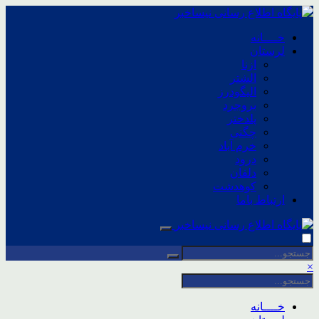
خــــانه
لرستان
ازنا
الشتر
الیگودرز
بروجرد
پلدختر
چگنی
خرم آباد
درود
دلفان
کوهدشت
ارتباط باما
×
خــــانه