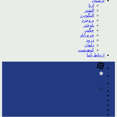
لرستان
ازنا
الشتر
الیگودرز
بروجرد
پلدختر
چگنی
خرم آباد
درود
دلفان
کوهدشت
ارتباط باما