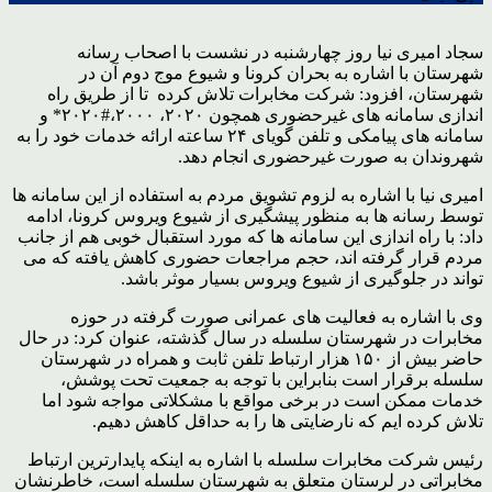
سجاد امیری نیا روز چهارشنبه در نشست با اصحاب رسانه
شهرستان با اشاره به بحران کرونا و شیوع موج دوم آن در
شهرستان، افزود: شرکت مخابرات تلاش کرده تا از طریق راه
اندازی سامانه های غیرحضوری همچون ۲۰۲۰، ۲۰۰۰،#۲۰۲۰* و
سامانه های پیامکی و تلفن گویای ۲۴ ساعته ارائه خدمات خود را به
شهروندان به صورت غیرحضوری انجام دهد.
امیری نیا با اشاره به لزوم تشویق مردم به استفاده از این سامانه ها
توسط رسانه ها به منظور پیشگیری از شیوع ویروس کرونا، ادامه
داد: با راه اندازی این سامانه ها که مورد استقبال خوبی هم از جانب
مردم قرار گرفته اند، حجم مراجعات حضوری کاهش یافته که می
تواند در جلوگیری از شیوع ویروس بسیار موثر باشد.
وی با اشاره به فعالیت های عمرانی صورت گرفته در حوزه
مخابرات در شهرستان سلسله در سال گذشته، عنوان کرد: در حال
حاضر بیش از ۱۵۰ هزار ارتباط تلفن ثابت و همراه در شهرستان
سلسله برقرار است بنابراین با توجه به جمعیت تحت پوشش،
خدمات ممکن است در برخی مواقع با مشکلاتی مواجه شود اما
تلاش کرده ایم که نارضایتی ها را به حداقل کاهش دهیم.
رئیس شرکت مخابرات سلسله با اشاره به اینکه پایدارترین ارتباط
مخابراتی در لرستان متعلق به شهرستان سلسله است، خاطرنشان