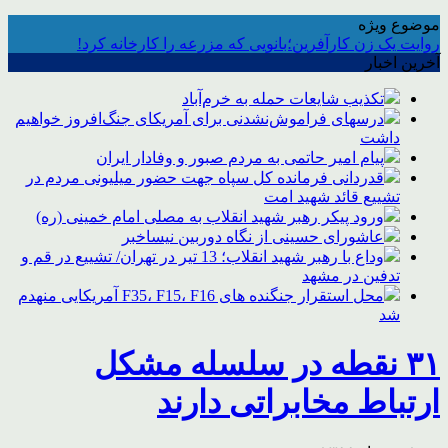
موضوع ویژه
روایت یک زن کارآفرین؛بانویی که مزرعه را کارخانه کرد!
آخرین اخبار
تکذیب شایعات حمله به خرم‌آباد
درسهای فراموش‌نشدنی برای آمریکای جنگ‌افروز خواهیم
داشت
پیام امیر حاتمی به مردم صبور و وفادار ایران
قدردانی فرمانده کل سپاه جهت حضور میلیونی مردم در
تشییع قائد شهید امت
ورود پیکر رهبر شهید انقلاب به مصلی امام خمینی (ره)
عاشورای حسینی از نگاه دوربین نیساخبر
وداع با رهبر شهید انقلاب؛ 13 تیر در تهران/ تشییع در قم و
تدفین در مشهد
محل استقرار جنگنده های F35، F15، F16 آمریکایی منهدم
شد
۳۱ نقطه در سلسله مشکل
ارتباط مخابراتی دارند