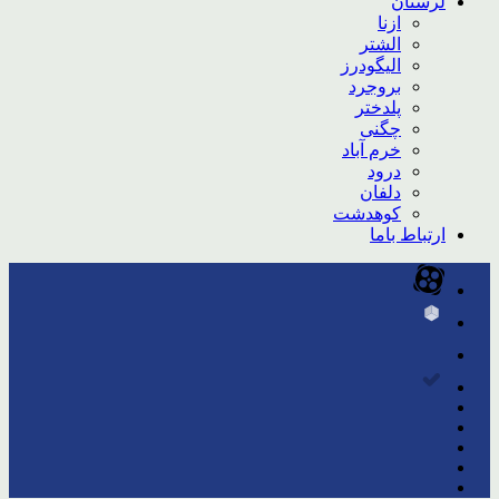
لرستان
ازنا
الشتر
الیگودرز
بروجرد
پلدختر
چگنی
خرم آباد
درود
دلفان
کوهدشت
ارتباط باما