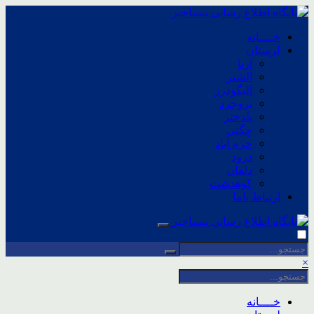
خــــانه
لرستان
ازنا
الشتر
الیگودرز
بروجرد
پلدختر
چگنی
خرم آباد
درود
دلفان
کوهدشت
ارتباط باما
×
خــــانه