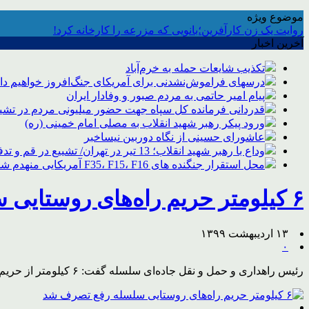
موضوع ویژه
روایت یک زن کارآفرین؛بانویی که مزرعه را کارخانه کرد!
آخرین اخبار
تکذیب شایعات حمله به خرم‌آباد
درسهای فراموش‌نشدنی برای آمریکای جنگ‌افروز خواهیم د
پیام امیر حاتمی به مردم صبور و وفادار ایران
قدردانی فرمانده کل سپاه جهت حضور میلیونی مردم در تشیی
ورود پیکر رهبر شهید انقلاب به مصلی امام خمینی (ره)
عاشورای حسینی از نگاه دوربین نیساخبر
وداع با رهبر شهید انقلاب؛ 13 تیر در تهران/ تشییع در قم و تدفین در مشهد
محل استقرار جنگنده های F35، F15، F16 آمریکایی منهدم شد
۶ کیلومتر حریم راه‌های روستایی سلسله رفع تصرف شد
۱۳ اردیبهشت ۱۳۹۹
۰
رئیس راهداری و حمل و نقل جاده‌ای سلسله گفت: ۶ کیلومتر از حریم راه‌های روستایی شهرستان درراستای حفاظت و ایمنی حریم محورهای ارتباطی رفع تصرف و آزادسازی شد.