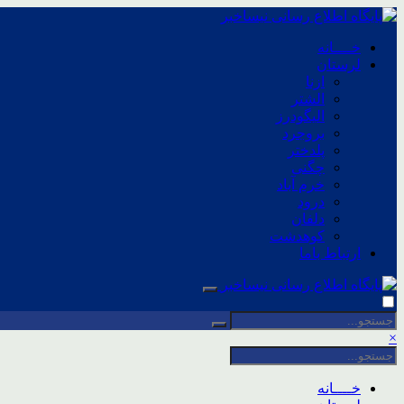
خــــانه
لرستان
ازنا
الشتر
الیگودرز
بروجرد
پلدختر
چگنی
خرم آباد
درود
دلفان
کوهدشت
ارتباط باما
×
خــــانه