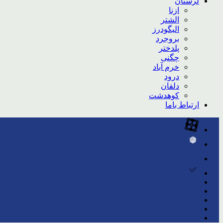
لرستان
ازنا
الشتر
الیگودرز
بروجرد
پلدختر
چگنی
خرم آباد
درود
دلفان
کوهدشت
ارتباط باما