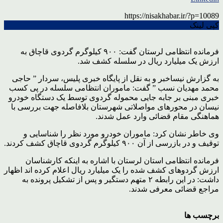
https://nisakhabar.ir/?p=10089
کپی لینک
فرمانده انتظامی لرستان گفت: ۹۰۰ کیلوگرم گردوی قاچاق به
ارزش یک میلیارد ریال در سلسله کشف شد.
به گزارش نیساخبر و به نقل از پایگاه خبری پلیس، سردار ” حاجی
محمد مهدیان نسب ” گفت: ماموران انتظامی سلسله در پی کسب
خبری مبنی بر جابه جایی محموله گردوی توسط یک دستگاه خودرو
نیسان در محورهای مواصلاتی شهرستان بلافاصله جهت بررسی با
هماهنگی مقام قضائی وارد عمل شدند.
وی خاطر نشان کرد: ماموران خودرو مورد نظر را شناسایی و
توقیف و در بازرسی از آن ۹۰۰ کیلوگرم گردوی قاچاق کشف کردند.
فرمانده انتظامی استان لرستان با اشاره به اینکه کارشناسان
ارزش گردوهای کشف شده را یک میلیارد ریال اعلام کرده اند اظهار
داشت: در این رابطه ۲ متهم دستگیر و پس از تشکیل پرونده به
مراجع قضائی معرفی شدند.
برچسب ها