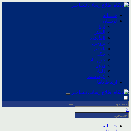
خــــانه
لرستان
ازنا
الشتر
الیگودرز
بروجرد
پلدختر
چگنی
خرم آباد
درود
دلفان
کوهدشت
ارتباط باما
×
خــــانه