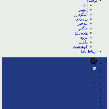
لرستان
ازنا
الشتر
الیگودرز
بروجرد
پلدختر
چگنی
خرم آباد
درود
دلفان
کوهدشت
ارتباط باما