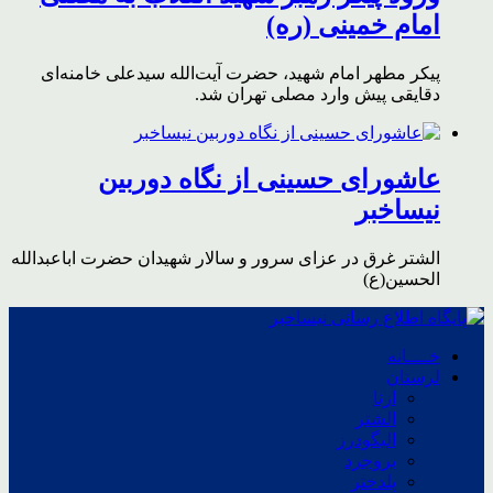
امام خمینی (ره)
پیکر مطهر امام شهید،‌ حضرت آیت‌الله سیدعلی خامنه‌ای
دقایقی پیش وارد مصلی تهران شد.
عاشورای حسینی از نگاه دوربین
نیساخبر
الشتر غرق در عزای سرور و سالار شهیدان حضرت اباعبدالله
الحسین(ع)
خــــانه
لرستان
ازنا
الشتر
الیگودرز
بروجرد
پلدختر