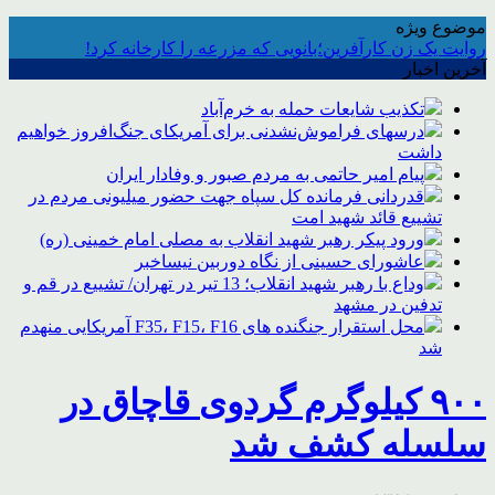
موضوع ویژه
روایت یک زن کارآفرین؛بانویی که مزرعه را کارخانه کرد!
آخرین اخبار
تکذیب شایعات حمله به خرم‌آباد
درسهای فراموش‌نشدنی برای آمریکای جنگ‌افروز خواهیم
داشت
پیام امیر حاتمی به مردم صبور و وفادار ایران
قدردانی فرمانده کل سپاه جهت حضور میلیونی مردم در
تشییع قائد شهید امت
ورود پیکر رهبر شهید انقلاب به مصلی امام خمینی (ره)
عاشورای حسینی از نگاه دوربین نیساخبر
وداع با رهبر شهید انقلاب؛ 13 تیر در تهران/ تشییع در قم و
تدفین در مشهد
محل استقرار جنگنده های F35، F15، F16 آمریکایی منهدم
شد
۹۰۰ کیلوگرم گردوی قاچاق در
سلسله کشف شد