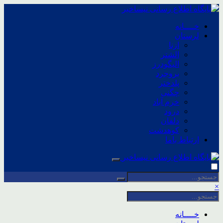
خــــانه
لرستان
ازنا
الشتر
الیگودرز
بروجرد
پلدختر
چگنی
خرم آباد
درود
دلفان
کوهدشت
ارتباط باما
×
خــــانه