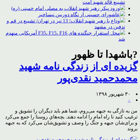
تشییع قائد شهید امت
ورود پیکر رهبر شهید انقلاب به مصلی امام خمینی (ره)
عاشورای حسینی از نگاه دوربین نیساخبر
وداع با رهبر شهید انقلاب؛ 13 تیر در تهران/ تشییع در قم و
تدفین در مشهد
محل استقرار جنگنده های F35، F15، F16 آمریکایی منهدم
شد
?باشهدا تا ظهور
گزیده ای از زندگی نامه شهید
محمدحمید نقدی‌پور
۳۰ شهریور ۱۳۹۸
۰
من به تازگی به جبهه می‌روم، شما هم باید دیگران را تشویق و
ترغیب کنید تا راه امام را ادامه دهند. بچه‌هایِ روستا را جمع می‌کرد
و برای‌شان جبهه و جنگ را وصف و تشویق‌شان می‌کرد که به جبهه
بروند