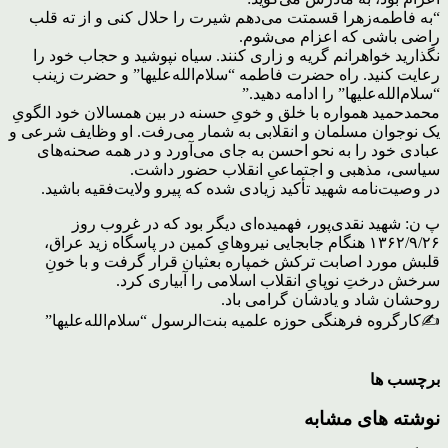
“به فاطمه‌زهرا قسمتت می‌دهم شیرت را حلال کنی و از ته قلب
راضی باشی که اعزام می‌شوم.
نگذارید خواهرانم گریه و زاری کنند. سیاه نپوشید و حجاب خود را
رعایت کنید. راه حضرت فاطمه “سلام‌الله‌علیها” و حضرت زینب
“سلام‌الله‌علیها” را ادامه دهید.”
محمدحمید همواره با خلق و خویِ حسنه در بین همسالان خود الگویِ
یک نوجوان مسلمان و انقلابی به شمار می‌رفت. او وظایف شرعی و
عبادی خود را به نحو احسن به جای می‌آورد و در همه صحنه‌های
سیاسی، مذهبی و اجتماعیِ انقلاب حضور داشت.
در وصیت‌نامه شهید تأکید زیادی شده که پیرو ولایت‌فقیه باشید.
پ ن: شهید نقدی‌پور، فهمیده‌ای دیگر بود که در غروب روز
۱۳۶۲/۹/۲۶ هنگام جابجایی نیروهایِ کمین در پاسگاه زید عراق،
قلبش مورد اصابت ترکش خمپاره بعثیان قرار گرفت و با خونِ
سرخش درختِ نوپایِ انقلاب اسلامی را آبیاری کرد.
روحشان شاد و یادشان گرامی باد.
✍️کارگروه فرهنگی حوزه علمیه بنت‌الرسول “سلام‌الله‌علیها”
برچسب ها
نوشته های مشابه