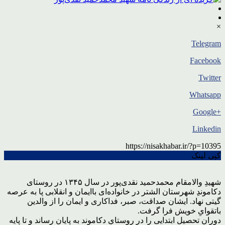
×
Telegram
Facebook
Twitter
Whatsapp
+Google
Linkedin
https://nisakhabar.ir/?p=10395
کپی لینک
شهیدِ والامقام محمدحمید نقدی‌پور در سال ۱۳۴۵ در روستای
دکاموندِ شهرستان الشتر در خانواده‌ای باایمان و انقلابی پا به عرصه
گیتی نهاد. ایشان صداقت، صبر، فداکاری و ایمان را از والدین
باتقوایِ خویش فرا گرفت.
دوران تحصیل ابتدایی را در روستایِ دکاموند به پایان رساند و تا پایه