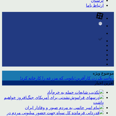
لرستان
ارتباط باما
موضوع ویژه
روایت یک زن کارآفرین؛بانویی که مزرعه را کارخانه کرد!
آخرین اخبار
تکذیب شایعات حمله به خرم‌آباد
درسهای فراموش‌نشدنی برای آمریکای جنگ‌افروز خواهیم
داشت
پیام امیر حاتمی به مردم صبور و وفادار ایران
قدردانی فرمانده کل سپاه جهت حضور میلیونی مردم در