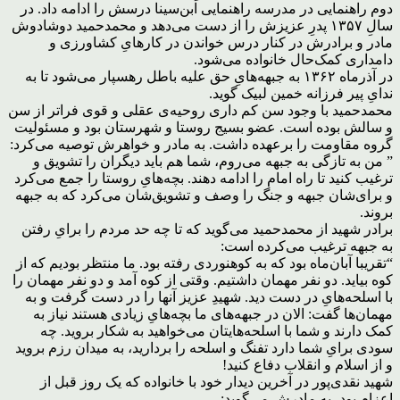
دوم راهنمایی در مدرسه راهنمایی ابن‌سینا درسش را ادامه داد. در
سالِ ۱۳۵۷ پدرِ عزیزش را از دست می‌دهد و محمدحمید دوشادوش
مادر و برادرش در کنار درس خواندن در کارهایِ کشاورزی و
دامداری کمک‌حال‌ خانواده می‌شود.
در آذرماه ۱۳۶۲ به جبهه‌هایِ حق علیه باطل رهسپار می‌شود تا به
ندایِ پیر فرزانه خمین لبیک گوید.
محمدحمید با وجود سن کم داری روحیه‌ی عقلی و قوی فراتر از سن
و سالش بوده است. عضو بسیج روستا و شهرستان بود و مسئولیت
گروه مقاومت را برعهده داشت. به مادر و خواهرش توصیه می‌کرد:
” من به تازگی به جبهه می‌روم، شما هم باید دیگران را تشویق و
ترغیب کنید تا راه امام را ادامه دهند. بچه‌هایِ روستا را جمع می‌کرد
و برای‌شان جبهه و جنگ را وصف و تشویق‌شان می‌کرد که به جبهه
بروند.
برادر شهید از محمدحمید می‌گوید که تا چه حد مردم را برایِ رفتن
به جبهه ترغیب می‌کرده است:
“تقریبا آبان‌ماه بود که به کوهنوردی رفته بود. ما منتظر بودیم که از
کوه بیاید. دو نفر مهمان داشتیم. وقتی از کوه آمد و دو نفر مهمان را
با اسلحه‌هایِ در دست دید. شهیدِ عزیز آنها را در دست گرفت و به
مهمان‌ها گفت: الان در جبهه‌های ما بچه‌هایِ زیادی هستند نیاز به
کمک دارند و شما با اسلحه‌هایتان می‌خواهید به شکار بروید. چه
سودی برایِ شما دارد تفنگ و اسلحه را بردارید، به میدان رزم بروید
و از اسلام و انقلاب دفاع کنید!
شهید نقدی‌پور در آخرین دیدار خود با خانواده که یک روز قبل از
اعزام بود، به مادرش می‌گوید: