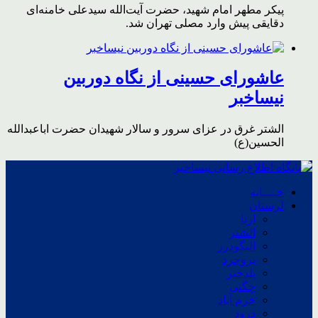
پیکر مطهر امام شهید،‌ حضرت آیت‌الله سیدعلی خامنه‌ای
دقایقی پیش وارد مصلی تهران شد.
عاشورای حسینی از نگاه دوربین
نیساخبر
الشتر غرق در عزای سرور و سالار شهیدان حضرت اباعبدالله
الحسین(ع)
خــــانه
لرستان
ازنا
الشتر
الیگودرز
بروجرد
پلدختر
چگنی
خرم آباد
درود