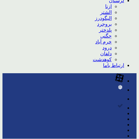
لرستان
ازنا
الشتر
الیگودرز
بروجرد
پلدختر
چگنی
خرم آباد
درود
دلفان
کوهدشت
ارتباط باما