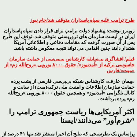
طرح ترامپ علیه سپاه پاسداران متوقف شد/جام نیوز
رویترز نوشت: پیشنهاد دولت ترامپ برای قرار دادن سپاه پاسداران
ایران در لیست سازمان های تروریستی متوقف شد. توقف این طرح
پس از آن صورت گرفت که مقامات دفاعی و اطلاعاتی آمریکا
هشدار دادند چنین اقدامی می تواند نتیجه معکوس داشته باشد.
فیلم/ افشاگری بی‌سابقه کارشناس بی‌بی‌سی از حمایت سازمان
جاسوسی ترکیه از «آمدنیوز»/ حقوق ۸۰۰۰ یورویی «روح‌الله زم» از
«میت»/فارس
«پیمان عارف» کارشناس شبکه بی‌بی‌سی فارسی از پشت پرده
حمایت سازمان اطلاعات و امنیت ملی ترکیه(میت) از سایت و
کانال تلگرامی «آمدنیوز» و همچنین حقوق ۸۰۰۰ یورویی «روح‌الله
زم» پرده برداشت.
اکثر آمریکایی‌ها ریاست جمهوری ترامپ را
“شرم‌آور” می‌دانند/ایسنا
براساس یک نظرسنجی که نتایج آن اخیرا منتشر شد تنها ۴۱ درصد از