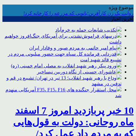
موضوع ویژه
روایت یک زن کارآفرین؛بانویی که مزرعه را کارخانه کرد!
آخرین اخبار
تکذیب شایعات حمله به خرم‌آباد
درسهای فراموش‌نشدنی برای آمریکای جنگ‌افروز خواهیم
داشت
پیام امیر حاتمی به مردم صبور و وفادار ایران
قدردانی فرمانده کل سپاه جهت حضور میلیونی مردم در
تشییع قائد شهید امت
ورود پیکر رهبر شهید انقلاب به مصلی امام خمینی (ره)
عاشورای حسینی از نگاه دوربین نیساخبر
وداع با رهبر شهید انقلاب؛ 13 تیر در تهران/ تشییع در قم و
تدفین در مشهد
محل استقرار جنگنده های F35، F15، F16 آمریکایی منهدم
شد
10 خبر پربازدید امروز 7 اسفند
ماه روحانی: دولت به قول‌هایی
که به مردم داد عمل کرد/