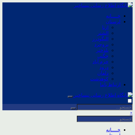
خــــانه
لرستان
ازنا
الشتر
الیگودرز
بروجرد
پلدختر
چگنی
خرم آباد
درود
دلفان
کوهدشت
ارتباط باما
×
خــــانه