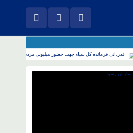
دردانی فرمانده کل سپاه جهت حضور میلیونی مردم در تشییع قائد شه