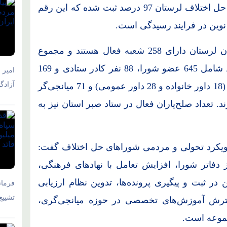
وی افزود: میانگین ابلاغ الکترونیک در شوراهای حل اختلاف لرستان 97 درصد ثبت شده که این رقم
نوین در فرایند رسیدگی است.
بر پایه آمار موجود، شوراهای حل اختلاف استان لرستان دارای 258 شعبه فعال هستند و مجموع
کارکنان این نهاد به 902 نفر می‌رسد؛ این تعداد شامل 645 عضو شورا، 88 نفر کادر ستادی و 169
امیر 
آزادگ
نفر کادر دفتری است. همچنین 46 داور حرفه‌ای (18 داور خانواده و 28 داور عمومی) و 71 میانجی‌گر
. تعداد صلح‌یاران فعال در ستاد صبر استان نیز به
 رویکرد تحولی و مردمی شوراهای حل اختلاف گفت:
دفاتر شورا، افزایش تعامل با نهادهای فرهنگی،
 در ثبت و پیگیری پرونده‌ها، تدوین نظام ارزیابی
فرمان
تشییع
سترش آموزش‌های تخصصی در حوزه میانجی‌گری،
جموعه است.