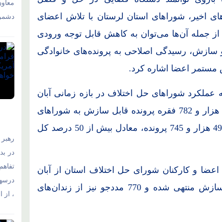
معاو
های اخیر، شوراهای استان لرستان با تلاش اعضای
دشمن 
 از جمله آن‌ها می‌توان به کاهش قابل توجه ورودی
و سازش، رسیدگی اصلاحی به پرونده‌های خانوادگی
 مستمر اعضا اشاره کرد.
 عملکرد شوراهای حل اختلاف در بازه زمانی آبان
1403 تا آبان 1404 تصریح کرد: در این مدت، 98 هزار و 782 فقره پرونده قابل سازش به شوراهای
حل اختلاف استان ارجاع شده که از این تعداد، 49 هزار و 745 پرونده، معادل بیش از 50 درصد کل
رهبر 
در بد
تفاهم‌
اعضا و کارکنان شورای حل اختلاف استان از آبان
درسها
سال گذشته تاکنون، 21 فقره پرونده قتل به سازش منتهی شده و 770 مددجو نیز از زندان‌های
، از 