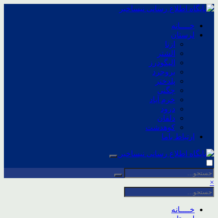
خــــانه
لرستان
ازنا
الشتر
الیگودرز
بروجرد
پلدختر
چگنی
خرم آباد
درود
دلفان
کوهدشت
ارتباط باما
×
خــــانه