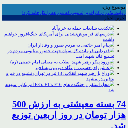
موضوع ویژه
روایت یک زن کارآفرین؛بانویی که مزرعه را کارخانه کرد!
آخرین اخبار
تکذیب شایعات حمله به خرم‌آباد
درسهای فراموش‌نشدنی برای آمریکای جنگ‌افروز خواهیم
داشت
پیام امیر حاتمی به مردم صبور و وفادار ایران
قدردانی فرمانده کل سپاه جهت حضور میلیونی مردم در
تشییع قائد شهید امت
ورود پیکر رهبر شهید انقلاب به مصلی امام خمینی (ره)
عاشورای حسینی از نگاه دوربین نیساخبر
وداع با رهبر شهید انقلاب؛ 13 تیر در تهران/ تشییع در قم و
تدفین در مشهد
محل استقرار جنگنده های F35، F15، F16 آمریکایی منهدم
شد
74 بسته معیشتی به ارزش 500
هزار تومان در روز اربعین توزیع
شد.