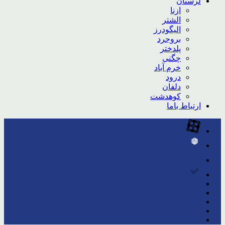
لرستان
ازنا
الشتر
الیگودرز
بروجرد
پلدختر
چگنی
خرم آباد
درود
دلفان
کوهدشت
ارتباط باما