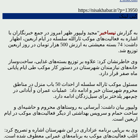
https://nisakhabar.ir/?p=13950
کپی لینک
به گزارش
نیساخبر
“مجید ولیپور ظهر امروز در جمع خبرنگاران با
اشاره به فعالیت‌های موکب ثارالله سلسله در ایام اربعین، اظهار
داشت: 74 بسته معیشتی به ارزش 500 هزار تومان در روز اربعین
توزیع شد.
وی خاطرنشان کرد: علاوه بر توزیع بسته‌های غذایی، ساخت‌وساز
خانه‌های نیازمندان شهرستان در دستور کار موکب طی ایام پایانی
ماه صفر قرار دارد.
مسئول موکب ثاراله سلسله از احداث 50 باب منزل در مناطق
محروم شهرستان خبر و ادامه داد: عملیات عمران و آبادانی در
چم‌مهر پلدختر برای سیل‌زدگان ادامه دارد.
ولیپور بیان داشت: آبرسانی به روستاهای محروم و حاشیه‌ای و
ساخت حمام و سرویس بهداشتی از دیگر فعالیت‌های موکب در ایام
اربعین است.
وی به برپایی برنامه عزاداری در این شهرستان اشاره و تصریح کرد:
اغلب فعالیت‌های موکب به برنامه‌های عمرانی معطوف شده است.