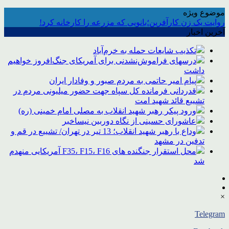
موضوع ویژه
روایت یک زن کارآفرین؛بانویی که مزرعه را کارخانه کرد!
آخرین اخبار
تکذیب شایعات حمله به خرم‌آباد
درسهای فراموش‌نشدنی برای آمریکای جنگ‌افروز خواهیم
داشت
پیام امیر حاتمی به مردم صبور و وفادار ایران
قدردانی فرمانده کل سپاه جهت حضور میلیونی مردم در
تشییع قائد شهید امت
ورود پیکر رهبر شهید انقلاب به مصلی امام خمینی (ره)
عاشورای حسینی از نگاه دوربین نیساخبر
وداع با رهبر شهید انقلاب؛ 13 تیر در تهران/ تشییع در قم و
تدفین در مشهد
محل استقرار جنگنده های F35، F15، F16 آمریکایی منهدم
شد
×
Telegram