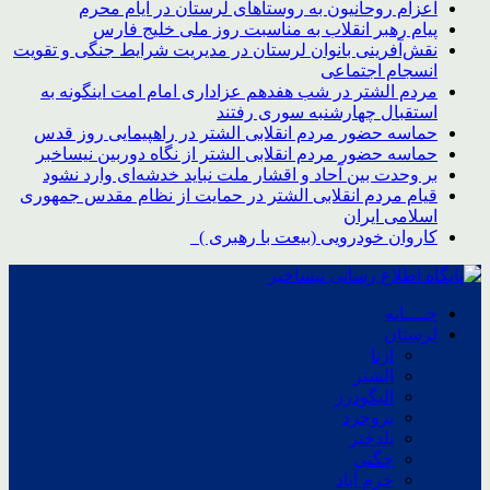
اعزام روحانیون به روستاهای لرستان در ایام محرم
پیام رهبر انقلاب به مناسبت روز ملی خلیج فارس
نقش‌آفرینی بانوان لرستان در مدیریت شرایط جنگی و تقویت
انسجام اجتماعی
مردم الشتر در شب هفدهم عزاداری امام امت اینگونه به
استقبال چهارشنبه سوری رفتند
حماسه حضور مردم انقلابی الشتر در راهپیمایی روز قدس
حماسه حضور مردم انقلابی الشتر از نگاه دوربین نیساخبر
بر وحدت بین آحاد و اقشار ملت نباید خدشه‌ای وارد نشود
قیام مردم انقلابی الشتر در حمایت از نظام مقدس جمهوری
اسلامی ایران
کاروان خودرویی (بیعت با رهبری )
خــــانه
لرستان
ازنا
الشتر
الیگودرز
بروجرد
پلدختر
چگنی
خرم آباد