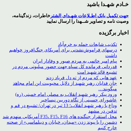
خـادم شهـدا باشید
جهت تکمیل بانک اطـلاعات شهـدای الشتر
خاطرات، زندگینامه،
وصیت نامه و تصاویر
شــهدا
را ارسال نمایید
اخبار برگزیده
تکذیب شایعات حمله به خرم‌آباد
درسهای فراموش‌نشدنی برای آمریکای جنگ‌افروز خواهیم
داشت
پیام امیر حاتمی به مردم صبور و وفادار ایران
قدردانی فرمانده کل سپاه جهت حضور میلیونی مردم در
تشییع قائد شهید امت
عهد هایی که مردم از ته دل فریاد زدند
جان فدایان رهبر شهید از دلایل محبوبیت این امام مجاهد
میگویند…
ورود پیکر رهبر شهید انقلاب به مصلی امام خمینی (ره)
عاشورای حسینی از نگاه دوربین نیساخبر
وداع با رهبر شهید انقلاب؛ 13 تیر در تهران/ تشییع در قم و
تدفین در مشهد
محل استقرار جنگنده های F35، F15، F16 آمریکایی منهدم شد
دشمن را با پیوند زدن «میدان، خیابان و دیپلماسی» از صحنه
خارج کنیم