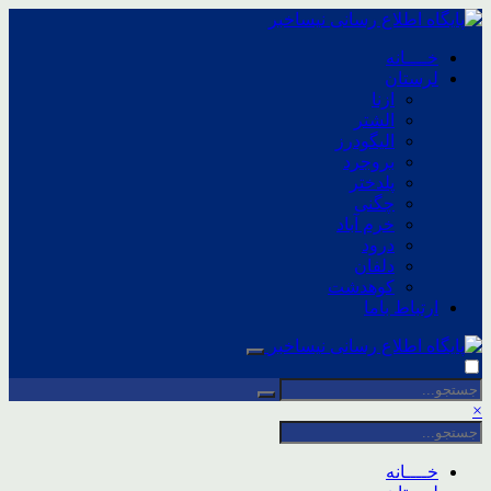
خــــانه
لرستان
ازنا
الشتر
الیگودرز
بروجرد
پلدختر
چگنی
خرم آباد
درود
دلفان
کوهدشت
ارتباط باما
×
خــــانه