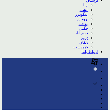
لرستان
ازنا
الشتر
الیگودرز
بروجرد
پلدختر
چگنی
خرم آباد
درود
دلفان
کوهدشت
ارتباط باما