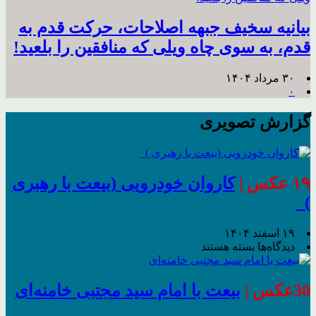
بیانیه سخیف جبهه اصلاحات، حرکت قدم به
قدم، به سوی چاه ویلی که منافقین را بلعید!
۳۰ مرداد ۱۴۰۴
۰
گزارش
تصویری
۱۹ عکس |
کاروان خودرویی (بیعت با رهبری
)
۱۹ اسفند ۱۴۰۴
برای
دیدگاه‌ها
بسته هستند
کاروان
خودرویی
(بیعت
30عکس |
بیعت با امام سید مجتبی خامنه‌ای
با
رهبری