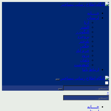
خــــانه
لرستان
ازنا
الشتر
الیگودرز
بروجرد
پلدختر
چگنی
خرم آباد
درود
دلفان
کوهدشت
ارتباط باما
×
خــــانه