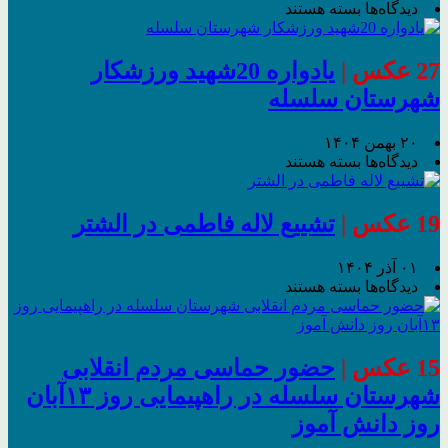
برای
دیدگاه‌ها
بسته هستند
حماسه
راهپیمایی
۲۲
27 عکس |
یادواره 20شهید ورزشکار
بهمن
شهرستان سلسله
الشتر
را
از
۲۰ بهمن ۱۴۰۴
لنز
برای
دیدگاه‌ها
بسته هستند
دوربین
یادواره
نیساخبر
20شهید
ببینید
ورزشکار
19 عکس |
تشییع‌ لاله‌ فاطمی در الشتر
شهرستان
سلسله
۰۱ آذر ۱۴۰۴
برای
دیدگاه‌ها
بسته هستند
تشییع‌
لاله‌
فاطمی
در
15 عکس |
حضور حماسی مردم انقلابی
الشتر
شهرستان سلسله در راهپیمایی روز ۱۳آبان
روز دانش آموز