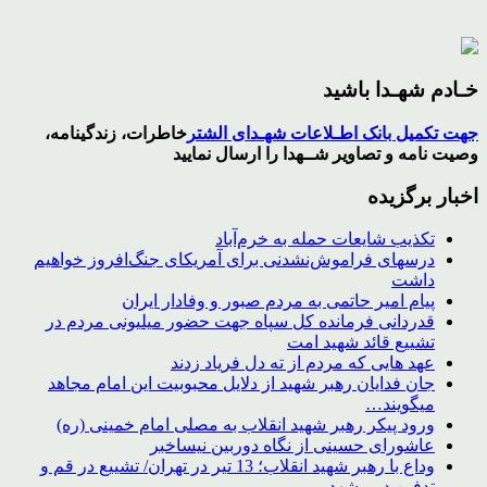
خـادم شهـدا باشید
جهت تکمیل بانک اطـلاعات شهـدای الشتر
خاطرات، زندگینامه،
وصیت نامه و تصاویر
شــهدا
را ارسال نمایید
اخبار برگزیده
تکذیب شایعات حمله به خرم‌آباد
درسهای فراموش‌نشدنی برای آمریکای جنگ‌افروز خواهیم
داشت
پیام امیر حاتمی به مردم صبور و وفادار ایران
قدردانی فرمانده کل سپاه جهت حضور میلیونی مردم در
تشییع قائد شهید امت
عهد هایی که مردم از ته دل فریاد زدند
جان فدایان رهبر شهید از دلایل محبوبیت این امام مجاهد
میگویند…
ورود پیکر رهبر شهید انقلاب به مصلی امام خمینی (ره)
عاشورای حسینی از نگاه دوربین نیساخبر
وداع با رهبر شهید انقلاب؛ 13 تیر در تهران/ تشییع در قم و
تدفین در مشهد