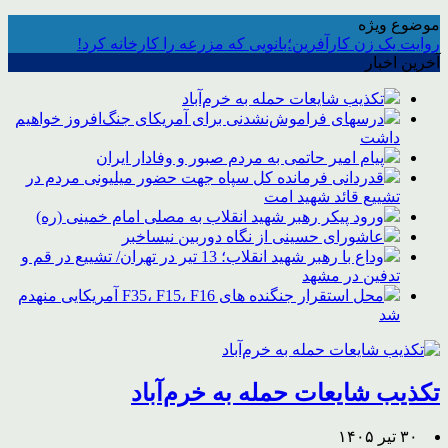
موضوع ویژه
روایت یک زن کارآفرین؛بانویی که مزرعه را کارخانه کرد!
آخرین اخبار
تکذیب شایعات حمله به خرم‌آباد
درسهای فراموش‌نشدنی برای آمریکای جنگ‌افروز خواهیم
داشت
پیام امیر حاتمی به مردم صبور و وفادار ایران
قدردانی فرمانده کل سپاه جهت حضور میلیونی مردم در
تشییع قائد شهید امت
ورود پیکر رهبر شهید انقلاب به مصلی امام خمینی (ره)
عاشورای حسینی از نگاه دوربین نیساخبر
وداع با رهبر شهید انقلاب؛ 13 تیر در تهران/ تشییع در قم و
تدفین در مشهد
محل استقرار جنگنده های F35، F15، F16 آمریکایی منهدم
شد
تکذیب شایعات حمله به خرم‌آباد
۳۰ تیر ۱۴۰۵