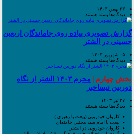
از
نگاه
۲۳ بهمن ۱۴۰۳
دوربین
برای
دیدگاه‌ها
بسته هستند
نیساخبر
حماسه
حضور
مردم
گزارش تصویری پیاده روی جاماندگان اربعین
الشتر
حسینی در الشتر
از
نگاه
دوربین
۰۵ شهریور ۱۴۰۳
نیساخبر
برای
دیدگاه‌ها
بسته هستند
گزارش
تصویری
پیاده
بخش چهارم |
محرم ۱۴۰۳ الشتر از نگاه
روی
دوربین نیساخبر
جاماندگان
اربعین
حسینی
۲۷ تیر ۱۴۰۳
در
برای
دیدگاه‌ها
بسته هستند
الشتر
محرم
کاروان خودرویی (بیعت با رهبری )
۱۴۰۳
بیعت با امام سید مجتبی خامنه‌ای
الشتر
کاروان خودرویی در الشتر
از
گردهمایی فعالان جبهه فرهنگی انقلاب اسلامی الشتر