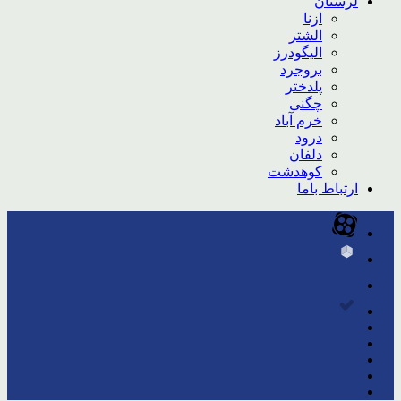
لرستان
ازنا
الشتر
الیگودرز
بروجرد
پلدختر
چگنی
خرم آباد
درود
دلفان
کوهدشت
ارتباط باما