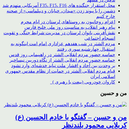
محل استقرار جنگنده های F35، F15، F16 آمریکایی منهدم شد
دشمن را با پیوند زدن «میدان، خیابان و دیپلماسی» از صحنه
خارج کنیم
اعزام روحانیون به روستاهای لرستان در ایام محرم
پیام رهبر انقلاب به مناسبت روز ملی خلیج فارس
نقش‌آفرینی بانوان لرستان در مدیریت شرایط جنگی و تقویت
انسجام اجتماعی
مردم الشتر در شب هفدهم عزاداری امام امت اینگونه به
استقبال چهارشنبه سوری رفتند
حماسه حضور مردم انقلابی الشتر در راهپیمایی روز قدس
حماسه حضور مردم انقلابی الشتر از نگاه دوربین نیساخبر
بر وحدت بین آحاد و اقشار ملت نباید خدشه‌ای وارد نشود
قیام مردم انقلابی الشتر در حمایت از نظام مقدس جمهوری
اسلامی ایران
کاروان خودرویی (بیعت با رهبری )
من و حسین
من و حسین – گفتگو با خادم الحسین (ع)
کربلایی محمود بلندنظر