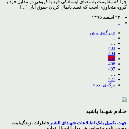
چرا که مقاومت به معنای ایستادگی فرد یا گروهی در مقابل فرد یا
گروه متجاوزی است که قصد پایمال کردن حقوق آنان […]
۲۳ اسفند ۱۳۹۵
۰
« برگه‌ی پیش
1
…
403
404
405
406
407
…
427
برگه‌ی بعد »
خـادم شهـدا باشید
جهت تکمیل بانک اطـلاعات شهـدای الشتر
خاطرات، زندگینامه،
وصیت نامه و تصاویر
شــهدا
را ارسال نمایید