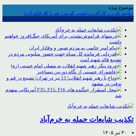
موضوع ویژه
روایت یک زن کارآفرین؛بانویی که مزرعه را کارخانه کرد!
آخرین اخبار
تکذیب شایعات حمله به خرم‌آباد
درسهای فراموش‌نشدنی برای آمریکای جنگ‌افروز خواهیم
داشت
پیام امیر حاتمی به مردم صبور و وفادار ایران
قدردانی فرمانده کل سپاه جهت حضور میلیونی مردم در
تشییع قائد شهید امت
ورود پیکر رهبر شهید انقلاب به مصلی امام خمینی (ره)
عاشورای حسینی از نگاه دوربین نیساخبر
وداع با رهبر شهید انقلاب؛ 13 تیر در تهران/ تشییع در قم و
تدفین در مشهد
محل استقرار جنگنده های F35، F15، F16 آمریکایی منهدم
شد
تکذیب شایعات حمله به خرم‌آباد
۳۰ تیر ۱۴۰۵