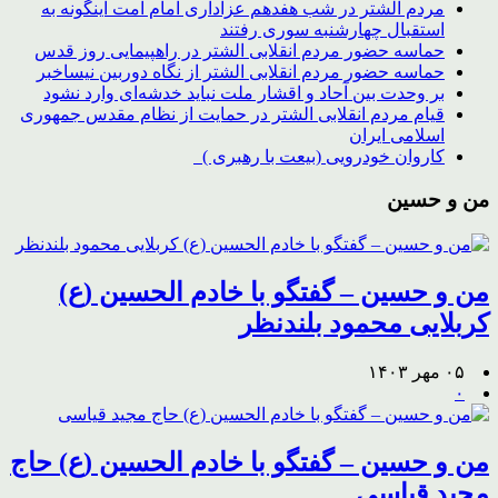
مردم الشتر در شب هفدهم عزاداری امام امت اینگونه به
استقبال چهارشنبه سوری رفتند
حماسه حضور مردم انقلابی الشتر در راهپیمایی روز قدس
حماسه حضور مردم انقلابی الشتر از نگاه دوربین نیساخبر
بر وحدت بین آحاد و اقشار ملت نباید خدشه‌ای وارد نشود
قیام مردم انقلابی الشتر در حمایت از نظام مقدس جمهوری
اسلامی ایران
کاروان خودرویی (بیعت با رهبری )
من و حسین
من و حسین – گفتگو با خادم الحسین (ع)
کربلایی محمود بلندنظر
۰۵ مهر ۱۴۰۳
۰
من و حسین – گفتگو با خادم الحسین (ع) حاج
مجید قیاسی