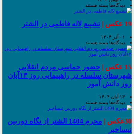
لنز
برای
دیدگاه‌ها
بسته هستند
دوربین
یادواره
نیساخبر
20شهید
ببینید
ورزشکار
19 عکس |
تشییع‌ لاله‌ فاطمی در الشتر
شهرستان
سلسله
۰۱ آذر ۱۴۰۴
برای
دیدگاه‌ها
بسته هستند
تشییع‌
لاله‌
فاطمی
در
15 عکس |
حضور حماسی مردم انقلابی
الشتر
شهرستان سلسله در راهپیمایی روز ۱۳آبان
روز دانش آموز
۱۳ آبان ۱۴۰۴
برای
دیدگاه‌ها
بسته هستند
حضور
حماسی
مردم
30عکس |
محرم 1404 الشتر از نگاه دوربین
انقلابی
نیساخبر
شهرستان