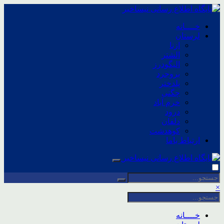
خــــانه
لرستان
ازنا
الشتر
الیگودرز
بروجرد
پلدختر
چگنی
خرم آباد
درود
دلفان
کوهدشت
ارتباط باما
×
خــــانه