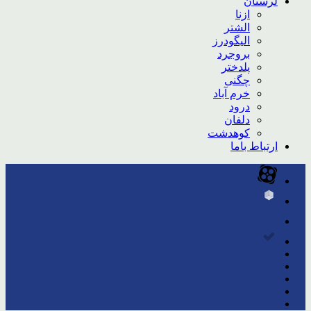
لرستان
ازنا
الشتر
الیگودرز
بروجرد
پلدختر
چگنی
خرم آباد
درود
دلفان
کوهدشت
ارتباط باما