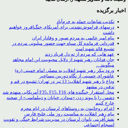
اخبار برگزیده
تکذیب شایعات حمله به خرم‌آباد
درسهای فراموش‌نشدنی برای آمریکای جنگ‌افروز خواهیم
داشت
پیام امیر حاتمی به مردم صبور و وفادار ایران
قدردانی فرمانده کل سپاه جهت حضور میلیونی مردم در
تشییع قائد شهید امت
عهد هایی که مردم از ته دل فریاد زدند
جان فدایان رهبر شهید از دلایل محبوبیت این امام مجاهد
میگویند…
ورود پیکر رهبر شهید انقلاب به مصلی امام خمینی (ره)
عاشورای حسینی از نگاه دوربین نیساخبر
وداع با رهبر شهید انقلاب؛ 13 تیر در تهران/ تشییع در قم و
تدفین در مشهد
محل استقرار جنگنده های F35، F15، F16 آمریکایی منهدم شد
دشمن را با پیوند زدن «میدان، خیابان و دیپلماسی» از صحنه
خارج کنیم
اعزام روحانیون به روستاهای لرستان در ایام محرم
پیام رهبر انقلاب به مناسبت روز ملی خلیج فارس
نقش‌آفرینی بانوان لرستان در مدیریت شرایط جنگی و تقویت
انسجام اجتماعی