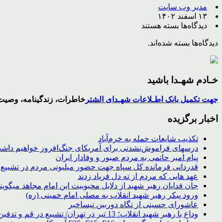
مدیر وب سایت
۱۳ اسفند ۱۴۰۲
برای
دیدگاه‌ها
بسته هستند
print
دیدگاه‌ها بسته شده‌اند.
خـادم شهـدا باشید
جهت تکمیل بانک اطـلاعات شهـدای الشتر
خاطرات، زندگینامه، وصیت 
اخبار برگزیده
تکذیب شایعات حمله به خرم‌آباد
درسهای فراموش‌نشدنی برای آمریکای جنگ‌افروز خواهیم داش
پیام امیر حاتمی به مردم صبور و وفادار ایران
قدردانی فرمانده کل سپاه جهت حضور میلیونی مردم در تشییع 
عهد هایی که مردم از ته دل فریاد زدند
جان فدایان رهبر شهید از دلایل محبوبیت این امام مجاهد میگوی
ورود پیکر رهبر شهید انقلاب به مصلی امام خمینی (ره)
عاشورای حسینی از نگاه دوربین نیساخبر
وداع با رهبر شهید انقلاب؛ 13 تیر در تهران/ تشییع در قم و تدفین در مشهد