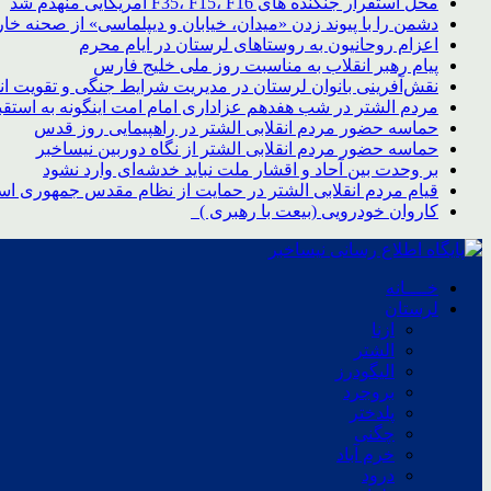
محل استقرار جنگنده های F35، F15، F16 آمریکایی منهدم شد
دشمن را با پیوند زدن «میدان، خیابان و دیپلماسی» از صحنه خار
اعزام روحانیون به روستاهای لرستان در ایام محرم
پیام رهبر انقلاب به مناسبت روز ملی خلیج فارس
نقش‌آفرینی بانوان لرستان در مدیریت شرایط جنگی و تقویت ا
مردم الشتر در شب هفدهم عزاداری امام امت اینگونه به استق
حماسه حضور مردم انقلابی الشتر در راهپیمایی روز قدس
حماسه حضور مردم انقلابی الشتر از نگاه دوربین نیساخبر
بر وحدت بین آحاد و اقشار ملت نباید خدشه‌ای وارد نشود
قیام مردم انقلابی الشتر در حمایت از نظام مقدس جمهوری اسل
کاروان خودرویی (بیعت با رهبری )
خــــانه
لرستان
ازنا
الشتر
الیگودرز
بروجرد
پلدختر
چگنی
خرم آباد
درود