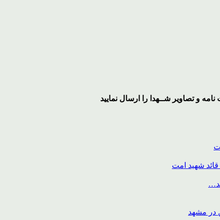
نامه و تصاویر
شــهدا
را ارسال نمایید
ت
قائد شهید امت
ند…