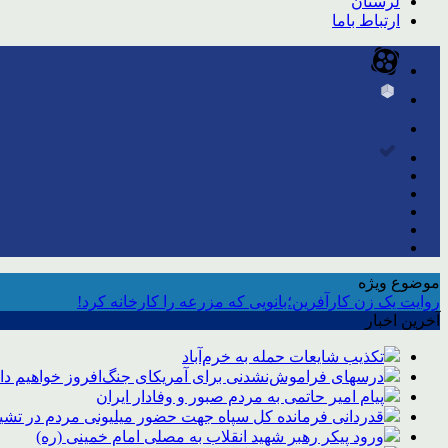
لرستان
ارتباط باما
موضوع ویژه
روایت یک زن کارآفرین؛بانویی که مزرعه را کارخانه کرد!
آخرین اخبار
تکذیب شایعات حمله به خرم‌آباد
درسهای فراموش‌نشدنی برای آمریکای جنگ‌افروز خواهیم د
پیام امیر حاتمی به مردم صبور و وفادار ایران
قدردانی فرمانده کل سپاه جهت حضور میلیونی مردم در تشیی
ورود پیکر رهبر شهید انقلاب به مصلی امام خمینی (ره)