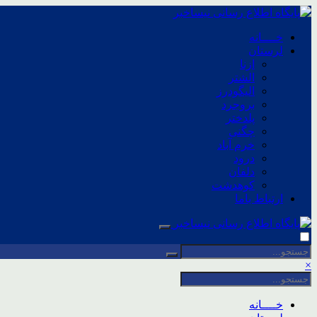
خــــانه
لرستان
ازنا
الشتر
الیگودرز
بروجرد
پلدختر
چگنی
خرم آباد
درود
دلفان
کوهدشت
ارتباط باما
×
خــــانه