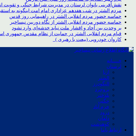
نقش‌آفرینی بانوان لرستان در مدیریت شرایط جنگی و تقویت ا
مردم الشتر در شب هفدهم عزاداری امام امت اینگونه به استق
حماسه حضور مردم انقلابی الشتر در راهپیمایی روز قدس
حماسه حضور مردم انقلابی الشتر از نگاه دوربین نیساخبر
بر وحدت بین آحاد و اقشار ملت نباید خدشه‌ای وارد نشود
قیام مردم انقلابی الشتر در حمایت از نظام مقدس جمهوری اسل
کاروان خودرویی (بیعت با رهبری )
خــــانه
لرستان
ازنا
الشتر
الیگودرز
بروجرد
پلدختر
چگنی
خرم آباد
درود
دلفان
کوهدشت
ارتباط باما