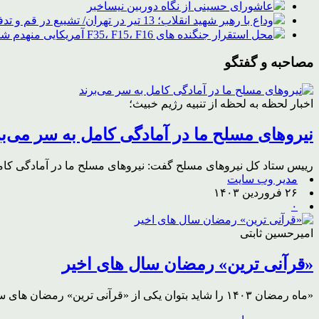
عاشورای حسینی از نگاه دوربین نیساخبر
وداع با رهبر شهید انقلاب؛ 13 تیر در تهران/ تشییع در قم و تدفین در مشهد
محل استقرار جنگنده های F35، F15، F16 آمریکایی منهدم شد
مصاحبه و گفتگو
اخبار لحظه به لحظه از تنبیه رژیم خبیث؛
نیروهای مسلح ما در آمادگی کامل به سر می‌بر
رییس ستاد کل نیروهای مسلح گفت: نیروهای مسلح ما در آمادگی کامل
مدیر وب سایت
۲۶ فروردین ۱۴۰۳
۰
امیرحسین ثابتی
«قرآنی ترین» رمضان سال های اخیر
«ماه رمضان ۱۴۰۳ را شاید بتوان یکی از «قرآنی ترین» رمضان های سال های اخیر دانست. موضوعی که رهبر انقلاب نیز در دیدار اخیر خود با دانشجویان به آن اشاره کردند.