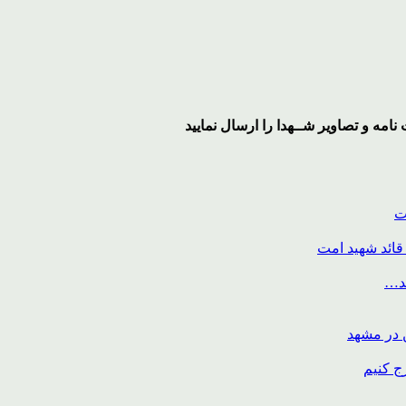
نامه و تصاویر
شــهدا
را ارسال نمایید
ت
قائد شهید امت
ند…
ج کنیم