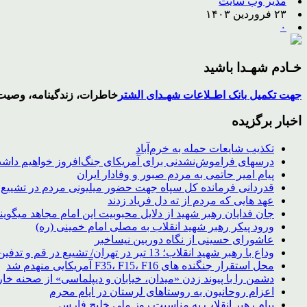
مدیر وب سایت
۲۳ فروردین ۱۴۰۳
۰
خـادم شهـدا باشید
جهت تکمیل بانک اطـلاعات شهـدای الشتر
خاطرات، زندگینامه، وصیت 
اخبار برگزیده
تکذیب شایعات حمله به خرم‌آباد
درسهای فراموش‌نشدنی برای آمریکای جنگ‌افروز خواهیم داش
پیام امیر حاتمی به مردم صبور و وفادار ایران
قدردانی فرمانده کل سپاه جهت حضور میلیونی مردم در تشییع 
عهد هایی که مردم از ته دل فریاد زدند
جان فدایان رهبر شهید از دلایل محبوبیت این امام مجاهد میگوی
ورود پیکر رهبر شهید انقلاب به مصلی امام خمینی (ره)
عاشورای حسینی از نگاه دوربین نیساخبر
وداع با رهبر شهید انقلاب؛ 13 تیر در تهران/ تشییع در قم و تدفین در مشهد
محل استقرار جنگنده های F35، F15، F16 آمریکایی منهدم شد
دشمن را با پیوند زدن «میدان، خیابان و دیپلماسی» از صحنه خار
اعزام روحانیون به روستاهای لرستان در ایام محرم
پیام رهبر انقلاب به مناسبت روز ملی خلیج فارس