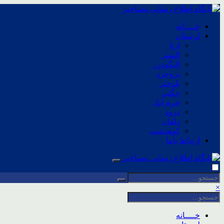
خــــانه
لرستان
ازنا
الشتر
الیگودرز
بروجرد
پلدختر
چگنی
خرم آباد
درود
دلفان
کوهدشت
ارتباط باما
×
خــــانه