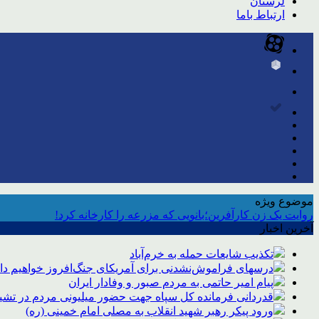
لرستان
ارتباط باما
موضوع ویژه
روایت یک زن کارآفرین؛بانویی که مزرعه را کارخانه کرد!
آخرین اخبار
تکذیب شایعات حمله به خرم‌آباد
درسهای فراموش‌نشدنی برای آمریکای جنگ‌افروز خواهیم د
پیام امیر حاتمی به مردم صبور و وفادار ایران
قدردانی فرمانده کل سپاه جهت حضور میلیونی مردم در تشیی
ورود پیکر رهبر شهید انقلاب به مصلی امام خمینی (ره)