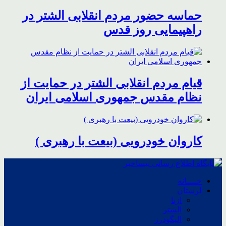
حماسه حضور مردم انقلابی الشتر در
راهپیمایی روز قدس
قیام مردم انقلابی الشتر در حمایت از
نظام مقدس جمهوری اسلامی ایران
کاروان خودرویی (بیعت با رهبری )
خــــانه
لرستان
ازنا
الشتر
الیگودرز