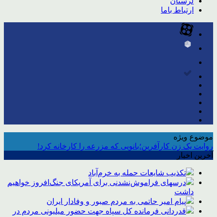
لرستان
ارتباط باما
موضوع ویژه
روایت یک زن کارآفرین؛بانویی که مزرعه را کارخانه کرد!
آخرین اخبار
تکذیب شایعات حمله به خرم‌آباد
درسهای فراموش‌نشدنی برای آمریکای جنگ‌افروز خواهیم
داشت
پیام امیر حاتمی به مردم صبور و وفادار ایران
قدردانی فرمانده کل سپاه جهت حضور میلیونی مردم در