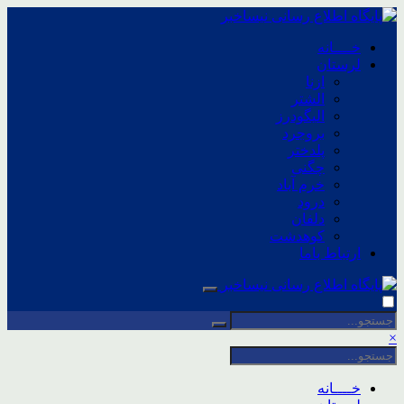
خــــانه
لرستان
ازنا
الشتر
الیگودرز
بروجرد
پلدختر
چگنی
خرم آباد
درود
دلفان
کوهدشت
ارتباط باما
×
خــــانه