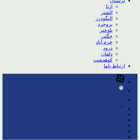
لرستان
ازنا
الشتر
الیگودرز
بروجرد
پلدختر
چگنی
خرم آباد
درود
دلفان
کوهدشت
ارتباط باما