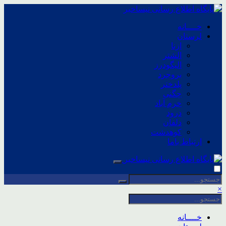
خــــانه
لرستان
ازنا
الشتر
الیگودرز
بروجرد
پلدختر
چگنی
خرم آباد
درود
دلفان
کوهدشت
ارتباط باما
×
خــــانه