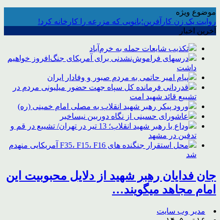
موضوع ویژه
روایت یک زن کارآفرین؛بانویی که مزرعه را کارخانه کرد!
آخرین اخبار
تکذیب شایعات حمله به خرم‌آباد
درسهای فراموش‌نشدنی برای آمریکای جنگ‌افروز خواهیم
داشت
پیام امیر حاتمی به مردم صبور و وفادار ایران
قدردانی فرمانده کل سپاه جهت حضور میلیونی مردم در
تشییع قائد شهید امت
ورود پیکر رهبر شهید انقلاب به مصلی امام خمینی (ره)
عاشورای حسینی از نگاه دوربین نیساخبر
وداع با رهبر شهید انقلاب؛ 13 تیر در تهران/ تشییع در قم و
تدفین در مشهد
محل استقرار جنگنده های F35، F15، F16 آمریکایی منهدم
شد
جان فدایان رهبر شهید از دلایل محبوبیت این
امام مجاهد میگویند…
مدیر وب سایت