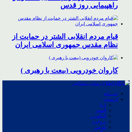
راهپیمایی روز قدس
قیام مردم انقلابی الشتر در حمایت از
نظام مقدس جمهوری اسلامی ایران
کاروان خودرویی (بیعت با رهبری )
خــــانه
لرستان
ازنا
الشتر
الیگودرز
بروجرد
پلدختر