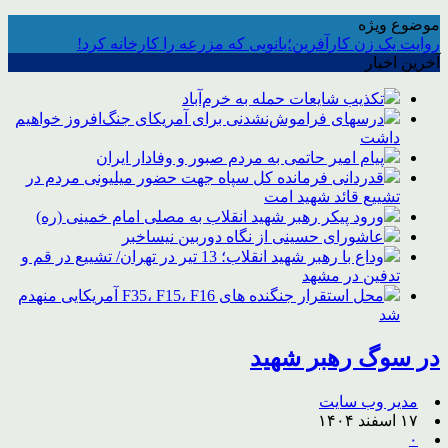
موضوع ویژه
روایت یک زن کارآفرین؛بانویی که مزرعه را کارخانه کرد!
آخرین اخبار
تکذیب شایعات حمله به خرم‌آباد
درسهای فراموش‌نشدنی برای آمریکای جنگ‌افروز خواهیم
داشت
پیام امیر حاتمی به مردم صبور و وفادار ایران
قدردانی فرمانده کل سپاه جهت حضور میلیونی مردم در
تشییع قائد شهید امت
ورود پیکر رهبر شهید انقلاب به مصلی امام خمینی (ره)
عاشورای حسینی از نگاه دوربین نیساخبر
وداع با رهبر شهید انقلاب؛ 13 تیر در تهران/ تشییع در قم و
تدفین در مشهد
محل استقرار جنگنده های F35، F15، F16 آمریکایی منهدم
شد
در سوگ رهبر شهید
مدیر وب سایت
۱۷ اسفند ۱۴۰۴
۰