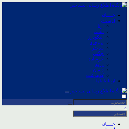
خــــانه
لرستان
ازنا
الشتر
الیگودرز
بروجرد
پلدختر
چگنی
خرم آباد
درود
دلفان
کوهدشت
ارتباط باما
×
خــــانه