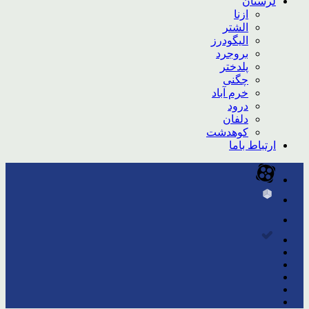
لرستان
ازنا
الشتر
الیگودرز
بروجرد
پلدختر
چگنی
خرم آباد
درود
دلفان
کوهدشت
ارتباط باما