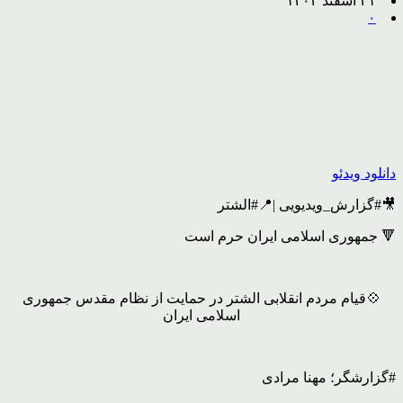
۲۱ اسفند ۱۴۰۴
۰
دانلود ویدئو
🎥#گزارش_ویدیویی |📍#الشتر
🔻 جمهوری اسلامی ایران حرم است
💠قیام مردم انقلابی الشتر در حمایت از نظام مقدس جمهوری
اسلامی ایران
#گزارشگر؛ مهنا مرادی