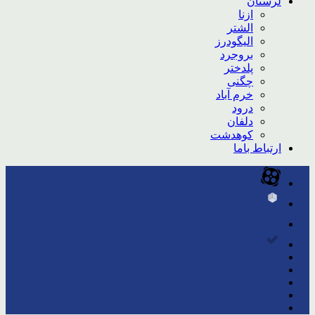
لرستان
ازنا
الشتر
الیگودرز
بروجرد
پلدختر
چگنی
خرم آباد
درود
دلفان
کوهدشت
ارتباط باما