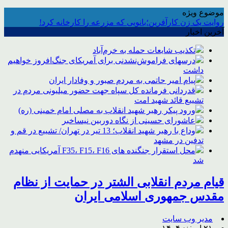
موضوع ویژه
روایت یک زن کارآفرین؛بانویی که مزرعه را کارخانه کرد!
آخرین اخبار
تکذیب شایعات حمله به خرم‌آباد
درسهای فراموش‌نشدنی برای آمریکای جنگ‌افروز خواهیم
داشت
پیام امیر حاتمی به مردم صبور و وفادار ایران
قدردانی فرمانده کل سپاه جهت حضور میلیونی مردم در
تشییع قائد شهید امت
ورود پیکر رهبر شهید انقلاب به مصلی امام خمینی (ره)
عاشورای حسینی از نگاه دوربین نیساخبر
وداع با رهبر شهید انقلاب؛ 13 تیر در تهران/ تشییع در قم و
تدفین در مشهد
محل استقرار جنگنده های F35، F15، F16 آمریکایی منهدم
شد
قیام مردم انقلابی الشتر در حمایت از نظام
مقدس جمهوری اسلامی ایران
مدیر وب سایت