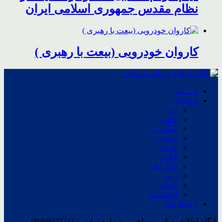
نظام مقدس جمهوری اسلامی ایران
کاروان خودرویی (بیعت با رهبری )
خــــانه
لرستان
ازنا
الشتر
الیگودرز
بروجرد
پلدختر
چگنی
خرم آباد
درود
دلفان
کوهدشت
ارتباط باما
پایگاه اطلاع رسانی نیساخبر - شماره تماس : 09369475211