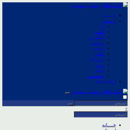
خــــانه
لرستان
ازنا
الشتر
الیگودرز
بروجرد
پلدختر
چگنی
خرم آباد
درود
دلفان
کوهدشت
ارتباط باما
×
خــــانه