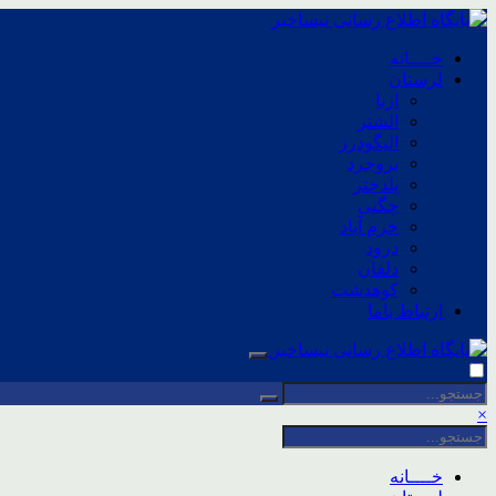
خــــانه
لرستان
ازنا
الشتر
الیگودرز
بروجرد
پلدختر
چگنی
خرم آباد
درود
دلفان
کوهدشت
ارتباط باما
×
خــــانه