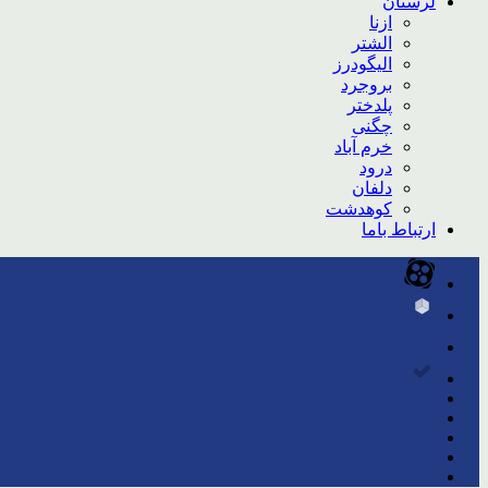
لرستان
ازنا
الشتر
الیگودرز
بروجرد
پلدختر
چگنی
خرم آباد
درود
دلفان
کوهدشت
ارتباط باما