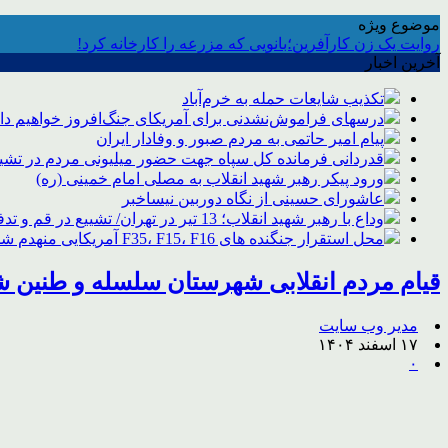
موضوع ویژه
روایت یک زن کارآفرین؛بانویی که مزرعه را کارخانه کرد!
آخرین اخبار
تکذیب شایعات حمله به خرم‌آباد
درسهای فراموش‌نشدنی برای آمریکای جنگ‌افروز خواهیم د
پیام امیر حاتمی به مردم صبور و وفادار ایران
قدردانی فرمانده کل سپاه جهت حضور میلیونی مردم در تشیی
ورود پیکر رهبر شهید انقلاب به مصلی امام خمینی (ره)
عاشورای حسینی از نگاه دوربین نیساخبر
وداع با رهبر شهید انقلاب؛ 13 تیر در تهران/ تشییع در قم و تدفین در مشهد
محل استقرار جنگنده های F35، F15، F16 آمریکایی منهدم شد
قیام مردم انقلابی شهرستان سلسله و طنین شع
مدیر وب سایت
۱۷ اسفند ۱۴۰۴
۰