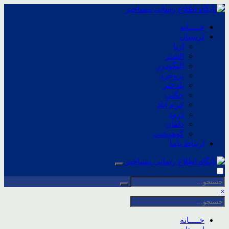
خــــانه
لرستان
ازنا
الشتر
الیگودرز
بروجرد
پلدختر
چگنی
خرم آباد
درود
دلفان
کوهدشت
ارتباط باما
×
خــــانه