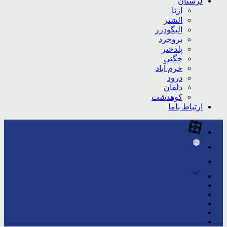
لرستان
ازنا
الشتر
الیگودرز
بروجرد
پلدختر
چگنی
خرم آباد
درود
دلفان
کوهدشت
ارتباط باما