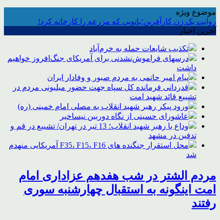
موضوع ویژه
روایت یک زن کارآفرین؛بانویی که مزرعه را کارخانه کرد!
آخرین اخبار
تکذیب شایعات حمله به خرم‌آباد
درسهای فراموش‌نشدنی برای آمریکای جنگ‌افروز خواهیم
داشت
پیام امیر حاتمی به مردم صبور و وفادار ایران
قدردانی فرمانده کل سپاه جهت حضور میلیونی مردم در
تشییع قائد شهید امت
ورود پیکر رهبر شهید انقلاب به مصلی امام خمینی (ره)
عاشورای حسینی از نگاه دوربین نیساخبر
وداع با رهبر شهید انقلاب؛ 13 تیر در تهران/ تشییع در قم و
تدفین در مشهد
محل استقرار جنگنده های F35، F15، F16 آمریکایی منهدم
شد
مردم الشتر در شب هفدهم عزاداری امام
امت اینگونه به استقبال چهارشنبه سوری
رفتند