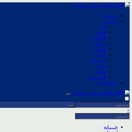
خــــانه
لرستان
ازنا
الشتر
الیگودرز
بروجرد
پلدختر
چگنی
خرم آباد
درود
دلفان
کوهدشت
ارتباط باما
×
خــــانه