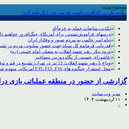
موضوع ویژه
روایت یک زن کارآفرین؛بانویی که مزرعه را کارخانه کرد!
آخرین اخبار
تکذیب شایعات حمله به خرم‌آباد
درسهای فراموش‌نشدنی برای آمریکای جنگ‌افروز خواهیم د
پیام امیر حاتمی به مردم صبور و وفادار ایران
قدردانی فرمانده کل سپاه جهت حضور میلیونی مردم در تشیی
ورود پیکر رهبر شهید انقلاب به مصلی امام خمینی (ره)
عاشورای حسینی از نگاه دوربین نیساخبر
وداع با رهبر شهید انقلاب؛ 13 تیر در تهران/ تشییع در قم و تدفین در مشهد
محل استقرار جنگنده های F35، F15، F16 آمریکایی منهدم شد
گزارشی از حضور در منطقه عملیاتی بازی درا
مدیر وب سایت
۱۱ اردیبهشت ۱۴۰۴
۰