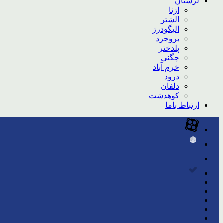
لرستان
ازنا
الشتر
الیگودرز
بروجرد
پلدختر
چگنی
خرم آباد
درود
دلفان
کوهدشت
ارتباط باما