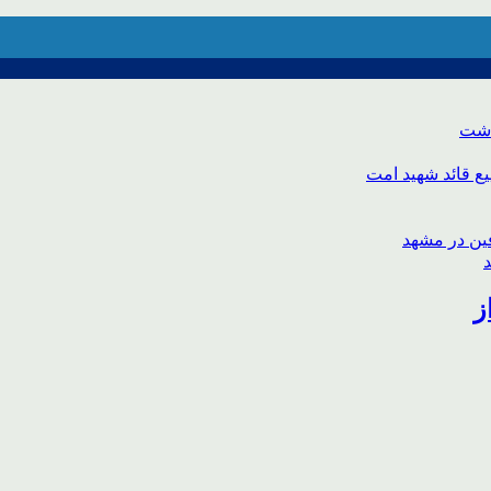
اشت
ع قائد شهید امت
ز