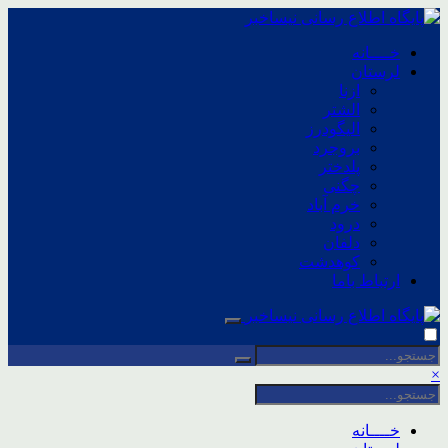
خــــانه
لرستان
ازنا
الشتر
الیگودرز
بروجرد
پلدختر
چگنی
خرم آباد
درود
دلفان
کوهدشت
ارتباط باما
×
خــــانه