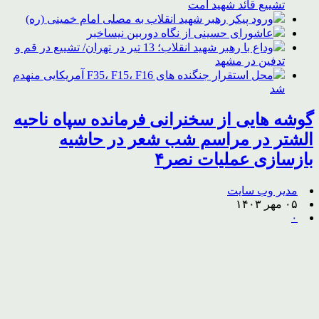
تشییع قائد شهید امت
ورود پیکر رهبر شهید انقلاب به مصلی امام خمینی (ره)
عاشورای حسینی از نگاه دوربین نیساخبر
وداع با رهبر شهید انقلاب؛ 13 تیر در تهران/ تشییع در قم و
تدفین در مشهد
محل استقرار جنگنده های F35، F15، F16 آمریکایی منهدم
شد
گوشه هایی از سخنرانی فرمانده سپاه ناحیه
الشتر در مراسم شب شعر در حاشیه
بازسازی عملیات نصر۴
مدیر وب سایت
۰۵ مهر ۱۴۰۳
۰