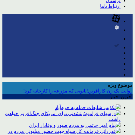
لرستان
ارتباط باما
موضوع ویژه
روایت یک زن کارآفرین؛بانویی که مزرعه را کارخانه کرد!
آخرین اخبار
تکذیب شایعات حمله به خرم‌آباد
درسهای فراموش‌نشدنی برای آمریکای جنگ‌افروز خواهیم
داشت
پیام امیر حاتمی به مردم صبور و وفادار ایران
قدردانی فرمانده کل سپاه جهت حضور میلیونی مردم در