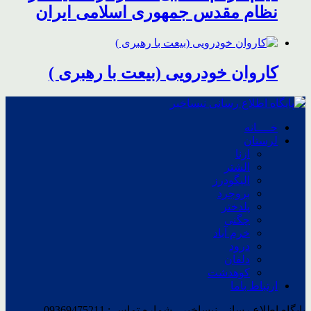
نظام مقدس جمهوری اسلامی ایران
کاروان خودرویی (بیعت با رهبری )
خــــانه
لرستان
ازنا
الشتر
الیگودرز
بروجرد
پلدختر
چگنی
خرم آباد
درود
دلفان
کوهدشت
ارتباط باما
پایگاه اطلاع رسانی نیساخبر - شماره تماس : 09369475211