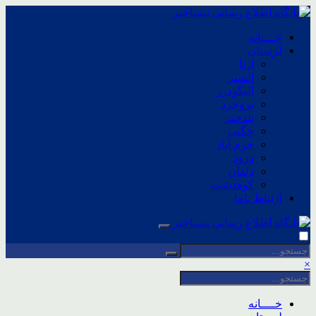
خــــانه
لرستان
ازنا
الشتر
الیگودرز
بروجرد
پلدختر
چگنی
خرم آباد
درود
دلفان
کوهدشت
ارتباط باما
×
خــــانه