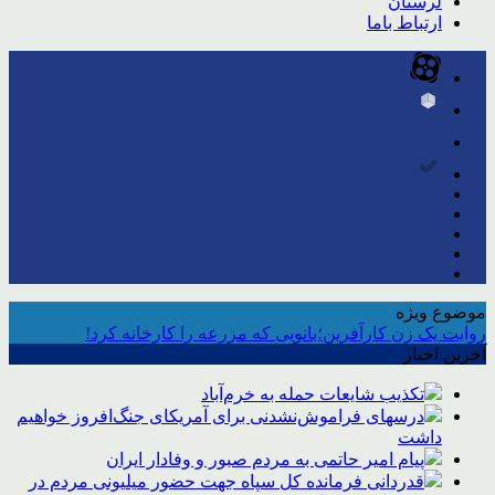
لرستان
ارتباط باما
موضوع ویژه
روایت یک زن کارآفرین؛بانویی که مزرعه را کارخانه کرد!
آخرین اخبار
تکذیب شایعات حمله به خرم‌آباد
درسهای فراموش‌نشدنی برای آمریکای جنگ‌افروز خواهیم
داشت
پیام امیر حاتمی به مردم صبور و وفادار ایران
قدردانی فرمانده کل سپاه جهت حضور میلیونی مردم در