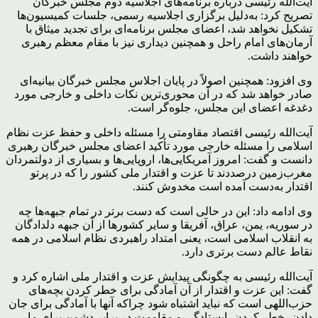
آیت‌الله رئیسی درباره برنامه‌های اجلاسیه دوم مجلس خبرگان
تصریح کرد: به‌دلیل برگزاری اجلاسیه رسمی، جلسات کمیسیون‌ها
تشکیل نخواهد شد، اعضای مجلس برنامه‌ای برای تجدید میثاق با
آرمان‌های امام راحل و همچنین دیداری نیز با مقام معظم رهبری
خواهند داشت.
وی افزود: همچنین اصولاً در پایان اجلاس مجلس خبرگان بیانیه‌ای
صادر خواهد شد که در آن محوری‌ترین نکات داخلی و خارجی مورد
دغدغه اعضای این مجلس، جلوه‌گر است.
آیت‌الله رئیسی اقتصاد مقاومتی را مسئله داخلی و حفظ عزت نظام
اسلامی را مسئله خارجی مورد تأکید اعضای مجلس خبرگان رهبری
دانست و گفت: امروز آمریکایی‌ها، اروپایی‌ها و بسیاری از دولتمردان
مغرب‌زمین درصددند تا عزت و اقتدار ملی کشور را که در پرتو
اقتدار به‌دست آمده است مخدوش کنند.
وی ادامه داد: این در حالی است که دست برتر در تمام جبهه‌ها چه
در سوریه، یمن، عراق، آفریقا و سایر کشورها از آن جبهه دلدادگان
به انقلاب اسلامی است، یعنی امتداد راهبردی نظام اسلامی در همه
نقاط عالم دست برتری دارد.
آیت‌الله رئیسی به چگونگی پیدایش عزت و اقتدار ملی اشاره کرد و
گفت: این عزت و اقتدار از آن آمادگی برای خطر کردن بچه‌های
حزب‌اللهی است که نباید اشتباه شود چراکه آنها با آمادگی برای جان
دادن، خطر کردن، ایستادگی و مقاومت در برابر دشمن برای ما