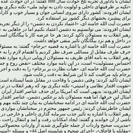
ایشان با یادآوری تجربه تلخ حوادث سال 888 گفتند: در آن حوادث عده ای در خیابانها به صراحت علیه اساس انقلاب و باورهای دینی شعار دادند و چون با آنها مرزبندی و فاصله گذاری نشد مشکلات ادامه یافت.
«تکیه بر ظرفیتهای داخلی و اولویت دادن به تولید ملی» نکته دیگری ب
ایشان افزودند: کشور دارای نیروی انسانی جوان و بسیار خوب و کارآم
برای پیشبرد بخشهای دیگر کشور نیز استفاده کرد.
حضرت آیت الله خامنه ای، «اعتماد نکردن به دشمن» را از دیگر تجربه
ایشان افزودند: می توانستیم به دشمن اعتماد نکنیم اما در جاهایی به عل
رهبر انقلاب به مسئولان تأکید کردند: هر جا عرصه کار با بیگانگان 
در داخل و هم نزد بیگانگان تأثیر منفی خواهد داشت.
حضرت آیت الله خامنه ای با اشاره به قضیه «برجام» گفتند: به مسئولان
حرف طرف مقابل از مسائلی صرف نظر کردیم یا اهتمام لازم را به خرج 
رهبر انقلاب به نامه آقای ظریف به مسئولان اروپایی درباره موارد نق
احساس مسئولیت» است، در این نامه موارد مختلف «نقض روح و جسم
حضرت آیت الله خامنه ای، «هیأت نظارت بر برجام» را به دقت و اج
برجام باید مراقبت کند تا این شرایط به دقت رعایت شود.
ایشان تأکید کردند: وقتی دشمن با وقاحت در مقابل شما ایستاده است، 
«تقویت اقتدار نظامی و امنیتی» نکته دیگری بود که رهبر انقلاب در ترس
ایشان افزودند: بدیهی است که امریکا برای حذف عناصر اقتدار ایران ا
امثال این حرفها، اما همه مسئولان باید برعکس دشمن، عناصر اقتدار 
حضرت آیت الله خامنه ای در ادامه سخنانشان به بیان چند نکته مهم و 
ایشان خاطرنشان کردند: رئیس جمهور محترم در سخنانشان مواردی را گ
رهبر انقلاب با اشاره به تأثیر جذب سرمایه گذاری داخلی و خارجی در
ناشی از آن خواندند و گفتند: ایجاد امکاناتِ رفت و آمد و انتقال را
«مدیریت صحیح واردات از جمله جلوگیری شدید از وارداتِ محصولاتی ک
«مقابله با قاچاق»، «اجرای صحیح و شایسته اصل 44» و مسئله «امنیت سرمایه گذاری» از دیگر نکاتی بود که رهبر انقلاب اسلامی در این بخش از سخنانشان به آنها اشاره کردند.