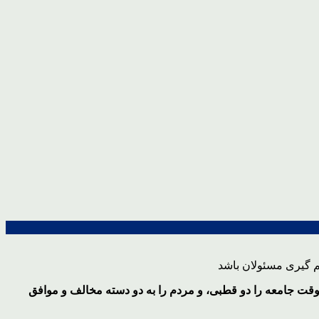
ن کشور» و «دو دستگی مردم» را تجربه ای خطرناک دانستند و افزودند: در سال ۵۹، رئیس جمهور وقت جامعه را دو قطبی، و مردم را به دو دسته مخالف و موافق