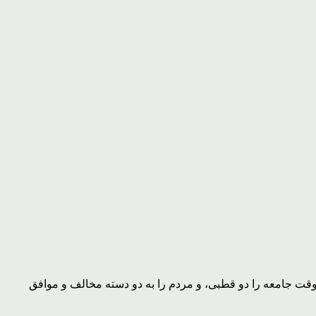
 کشور» و «دو دستگی مردم» را تجربه ای خطرناک دانستند و افزودند: در سال ۵۹، رئیس جمهور وقت جامعه را دو قطبی، و مردم را به دو دسته مخالف و موافق