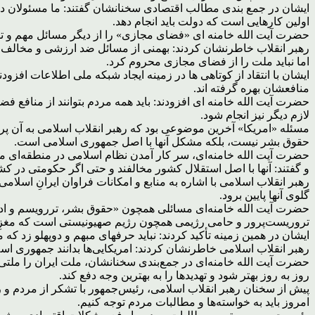
ایشان در جمع بندی مطالب اقتصادی سخنانشان گفتند: ما مسئولان در 
اولین کارهایی است که دولت باید انجام دهد.
حضرت آیت الله خامنه ای «فضای مجازی» را از دیگر مسائل مهم و تأثی
رهبر انقلاب خاطرنشان کردند: بهمنی از مسائل ضد ارزشی و مخالف 
اما نباید ملت را از فضای مجازی محروم کرد.
ایشان با انتقاد از کوتاهی ها در زمینه ایجاد شبکه ملی اطلاعات ا
منافعشان بهره گرفته اند.
حضرت آیت الله خامنه ای افزودند: باید همه مردم بتوانند از منافع ف
لازم دیگر نیز انجام شود.
مسئله «امریکا» آخرین موضوعی بود که رهبر انقلاب اسلامی به آن پردا
حقوق بشر نیست، بلکه مشکل آنها با اصل جمهوری اسلامی است.
حضرت آیت الله خامنه‌ای، سر کار آمدن نظام اسلامی در منطقه‌ای م
و گفتند: آنها با اصل استقلال کشور مخالفند و حتی اگر حکومتی در کشو
رهبر انقلاب اسلامی با اشاره به منابع و امکانات فراوان ایرانِ اسلا
گلوی آنها پایین برود.
حضرت آیت الله خامنه‌ای مسائلی همچون «حقوق بشر، تررویسم و ادعای 
تروریست‌پرور و حامی رژیمی همچون رژیم صهیونیستی است که مغزِ ترور
ایشان در همین زمینه تأکید کردند: نباید حرفهای مبهم و دوپهلو زد 
رهبر انقلاب اسلامی خاطرنشان کردند: امریکایی‌ها بدانند جمهوری ا
حضرت آیت الله خامنه‌ای در جمع‌بندی سخنانشان، ملت ایران را ملتی ز
روز به روز بهتر شود و تهدیدها را به بهترین وجه دفع کند.
امروز باید به خواسته‌ها و مطالبات مردم توجه کنیم.