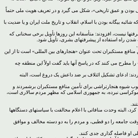
بی بودن و عمق تاریخی»، شکل می گیرد و در تعریف هویت ملی حتماً
ئبه بیگانه بودن با اسلام، انقلاب و تاریخ ملت ایران و یا ضدیت با
رفتها نیست، افزودند: متأسفانه این روزها تأویل برخی سخنانی که
 شدن راه استفاده از پیشرفتهای بشری، تأویل شود.
ین منافع مستکبران تحت عنوان «هنجارهای بین المللی» است تا از این
ا مطرح می کنند که در پاسخ آنها باید گفت اولاً این منطقه چه
دند: ادعای تشکیل ائتلاف بر ضد داعش یک دروغ است، البته
ارچوب شیوه هنجارتراشی برای تأمین منافع مستکبران برشمردند و
 دموکراسی نبرده، به جمهوری اسلامی که مظهر مردم سالاری است،
ند.
این تجربه موفق در اداره کشور استفاده کرد، البته وحدت منافاتی با اعلام مخالفت با سیاستهای دستگاهها
 کشور» و «دو دستگی مردم» را تجربه ای خطرناک دانستند و افزودند: در سال 59، رئیس جمهور وقت جامعه را دو قطبی، و مردم را به دو دسته مخالف و موافق
لی او فاصله گذاری جدی کنند.