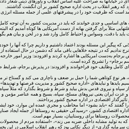
ود که رهبر انقلاب در بحث اداره صحیح کشور بر آن انگشت گذاشتند.
د است که ظرفیت خود را در پیشرفتهای علمی از جمله مسئله انرژی هست
 های اساسی و جدی خواندند که باید در مدیریت کشور به آن توجه کامل
تهایی مثلاً برای گرفتن بهانه از دست آمریکایی ها کوتاه آمدیم که البت
است باید با دقت، وسواس و احتیاط کامل وارد شد و در لحن و بیان هم 
ی که پیگیر این مسئله بودند اعتماد داشتیم و داریم چرا که آنها را خو
ندادیم که در نتیجه خلاهایی باقی ماند که دشمن در حال استفاده از 
ض برجام به‌دست امریکایی ها اشاره کردند و افزودند: وزیر امور خارج
 برجام» را تشریح کرده است.
رای کامل وظایف خود فراخواندند و افزودند: در پذیرش برجام، شرا
هر نوع کوتاهیِ شما را حمل بر ضعف و ناچاری می کند و گستاخ تر می شو
یم بایدها و نبایدهای «اداره صحیح کشور و مدیریت فرصتها و تهدیدها» مو
ز سپاه و نیروی قدس بدش بیاید و شرط و شروط بگذارد که مثلاً سپاه ن
و عزت ایران یعنی نیروهای مسلح، سپاه، بسیج و همه عناصر مؤمن و انق
تأثیرگذار اقتصادی در اداره صحیح کشور پرداختند.
فتند که «باید بشود» اما مخاطب و مجریِ عمده این موارد، خود ایشا
 اداره اقتصادی کشور، «رسیدگی حقیقی به روستاها از جمله ایجاد صنا
حت محصولات روستاها برای روستاییان، بسیار مهم است.
ه به تولید مشابه داخلی ضربه می زند»، «استفاده مردم از محصولات د