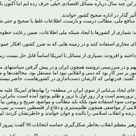
این چند سال درباره مسائل اقتصادی خیلی حرف زده ایم اما اکنون بای
ر گذار در اداره صحیح کشور خواندند.
منافع ملی، مطالب درست و نارست، اطلاعات غلط یا صحیح و حتی شبه 
فزودند: شماری از کشورها با ایجاد شبکه ملی اطلاعات، ضمن رعایت خط
ضای مجازی استفاده کنند و در زمینه هایی که به ضرر کشور، افکار عمو
ختند و افزودند: بسیاری از مسائل با امریکا اساساً قابل حل نیست زی
هم و در سرزمینی ثروتمند همچون ایران و در پیش گرفتن سیاستهای مس
ر بر سر کار بود که دینی و انقلابی نبود اما مستقل بود، مخالفت‌ها و 
می گفتند: قدرتهایی که کارشان دست‌اندازی در کشورهاست، حاضر نیستند ا
ایجاد بی‌ثباتی از سوی ایران در منطقه» را بهانه‌های امریکا علیه ن
یسم است و از روز اول با ترور و ظلم بوجود آمده است، بنابراین، با 
که موجب سوء استفاده شود بلکه باید مطالب و مواضع، صریح و روشن بیا
سلامی از مواضعی همچون ظلم‌ستیزی و دفاع از فلسطین دست بر نمی‌دار
نده و انقلاب اسلامی را بالنده و جوان خواندند و خاطرنشان کردند: ای
پیش از سخنان رهبر انقلاب اسلامی،