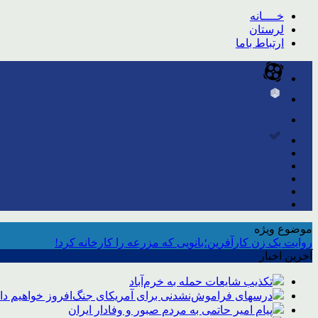
خــــانه
لرستان
ارتباط باما
موضوع ویژه
روایت یک زن کارآفرین؛بانویی که مزرعه را کارخانه کرد!
آخرین اخبار
تکذیب شایعات حمله به خرم‌آباد
درسهای فراموش‌نشدنی برای آمریکای جنگ‌افروز خواهیم د
پیام امیر حاتمی به مردم صبور و وفادار ایران