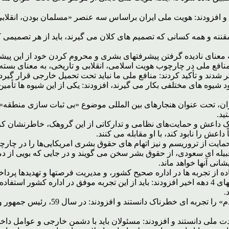
د و افزودند: هویت ملی ایران براساس سه عنصر «مسلمان بودن، انقلا
ه و همه کسانی که تصمیم های کلان می گیرند، باید از هر تصمیمی که شا
 به معنای نادیده گرفتن پیشرفتهای بشری و محروم کردن خود از این پیش
نافع ملی در چارچوب هویت اسلامی، انقلابی و تاریخی، به معنای بسته
ند و تأکید کردند: منافع ملی ما نباید تحت تحمیل خارجی قرار گیرد.
ود شیوه های مختلفی بکار می گیرند، افزودند: یکی از این شیوه ها تأم
ایران، تحت عنوان هنجارهای بین المللی موضوع «بی ثبات سازی منطقه» ر
ید.
وهک داعش و حمایت‌های نظامی و تدارکاتی از این گروهک، خاطرنشان کر
داعش را نابود کند، با او مقابله می کنند.
ر حمایت از تروریسم و نیز اتهام های حقوق بشری امریکایی‌ها را در چ
 قبیله ای سعودی، از حقوق بشر سخن می گویند و در جایی که بویی از
انی آنها خواهد ماند.
از تجربه ها در اداره صحیح کشور، و مدیریت فرصتها و تهدیدها پرداخت
ایشان با اشاره به «تأثیر تعیین کننده انسجام و وحدت ملی» در موفقیتهای 4 دهه اخیر افزودند: باید از 
.
حضرت آیت الله خامنه ای «دو قطبی شدن
ت ملی دانستند و افزودند: مسئولان باید با دشمن خارجی و عوامل داخ