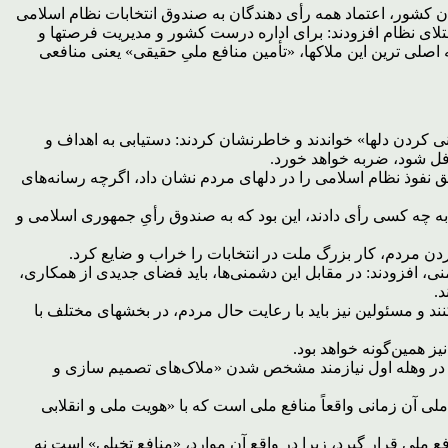
ن کشور، اعتماد همه رأی دهندگان به صندوق انتخابات نظام اسلامی
ت ایران و اعتلای نظام افزودند: برای اداره درست کشور و مدیریت فرصتها و
اصلی ترین این ملاکها، «تأمین منافع ملیِ حقیقی» یعنی منافعی
ی کردن دلها» خواندند و خاطرنشان کردند: دستیابی به اهداف و
غافل شود، ضربه خواهد خورد.
ت کار بزرگی بود و قدرت انقلاب و عمق نفوذ نظام اسلامی را در دلهای مردم نشان داد، اگرچه رسانه‌های
 به چه کسی رأی دادند، این بود که به صندوق رأیِ جمهوری اسلامی و
کردن مردم، کار بزرگ ملت در انتخابات را خراب و ضایع کرد.
نی، افزودند: در مقابل این دشمنی‌ها، باید فضای جدیدی از همکاری،
.
ند و مسئولین نیز باید با رعایت حال مردم، در بخشهای مختلف با
ز همین‌گونه خواهد بود.
ر در وهله اول نیازمند مشخص شدن «ملاک‌های تصمیم سازی و
لی آن زمانی واقعاً منافع ملی است که با «هویت ملی و انقلابی
 ملی قرار گیرد، زیرا در واقع آن موارد، «منافع تخیلی» است نه