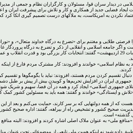
امی در دیدار سران قوا، مسئولان و کارگزاران نظام و جمعی از مدیرا
اندند و با تأکید بر ضرورت ایجاد فضایی جدید از همکاری و کار و تلاش برای پیشرف
عتماد نکردن به امریکاست، به ملاکهای درست تصمیم گیری اتکا کرد که 
فرصتی طلایی و مغتنم برای «تضرع به درگاه خداوند متعال»، و «نوران
است و اگر جامعه اسلامی و انقلابی از ذکر و تضرع به درگاه پروردگار 
رهبر انقلاب اسلامی سپس در نگاهی به مسائل روز، درخصوص «انتخابات 29 اردیبهشت» گفتند: انتخابا
د.
اد به نظام اسلامی» خواندند و افزودند: کار مشترک مردم فارغ از اینکه
کردند.
 دنبال تقسیم کردن مردم هستند، افزودند: نباید با بگومگوها و تقسیم 
ست جمهوری ایران در افزایش تحریم‌ها و کوبیدنِ بیش از پیش بر طبل دشم
ی جمهوری اسلامی» ایجاد کرد و همه در آن فضا، سهیم و شریک شوند
تلاش و ایستادگی» خواندند و گفتند: همه باید به مسئولین کشور کمک کن
ت که از همه دولتهایی که بر سر کارند، حمایت می‌کنم و بعد از این نی
دیریت صحیح کشور و تشخیص راه از بیراهه، گفتند: اداره صحیح کشو
افع ملی» به عنوان ملاک اصلی اشاره کردند و افزودند: البته منافع م
بیق داده شود نه اینکه هویت ملی تابعی از موضوعاتی تحت عنوان منافع