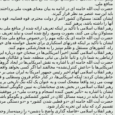
منافع ملی.
حضرت آیت الله خامنه ای در ادامه به بیان معنای هویت ملی پرداختن
باید این سه عنصر مد نظر قرار گیرند.
ایشان گفتند: مسئولان کشور اعم از دولت محترم، قوه قضاییه، قوه مقنن
آنها را داشته باشد، پرهیز کنند.
رهبر انقلاب اسلامی با تأکید بر اینکه تعریف ارائه شده از منافع ملی
مسئولان بیان می کنند، بصورت وسیع، رایج شده است و نباید تعریف م
حضرت آیت الله خامنه ای یک نکته مهم را درخصوص منافع ملی متذکر شد
ایشان با تأکید بر اینکه قدرتهای استکباری برای تحمیل خواسته های خ
راه، کشورهای مستقل و ظلم ستیز را به هنجارشکنی متهم کنند.
رهبر انقلاب اسلامی گفتند: اخیراً امریکایی‌ها در سخنان خود درباره 
ارتباطی به شما دارد و ثانیاً عامل بی ثباتی منطقه، شما و عمّالتان هست
حضرت آیت الله خامنه ای با اشاره به نقش امریکایی‌ها در ایجاد گر
امریکایی‌ها با «داعشِ کنترل‌نشده» مخالفند اما اگر کسی بخواهد واقعاً 
رهبر انقلاب اسلامی اتهام اخیر رئیس جمهور امریکا به ایران مبنی ب
خاطرنشان کردند: اینکه امریکایی‌ها، در کنار حکام قرون وسطایی و
تهمت می زنند واقعاً مضحک است و به عنوان یک لکه ننگ تاریخی بر پیش
رهبر انقلاب اسلامی در بخش بعدی سخنانشان به تبیین چگونگی استفاده 
ندارد اما نباید در زمینه مسائل کلان در کشور کشمکش و بگومگو باشد
تقسیم کرد که نباید این تجربه تکرار شود.
رهبر انقلاب اسلامی «فاصله گذاری واضح با دشمن» را زمینه‌ساز وحد