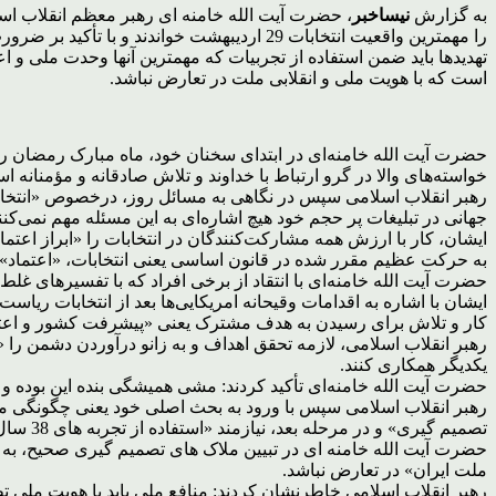
به گزارش
نیساخبر
، حضرت آیت الله خامنه ای رهبر معظم انقلاب اسل
را مهمترین واقعیت انتخابات 29 اردیبهشت خو
تهدیدها باید ضمن استفاده از تجربیات که مهمترین آنها وحدت ملی و ا
است که با هویت ملی و انقلابی ملت در تعارض نباشد.
حضرت آیت الله خامنه‌ای در ابتدای سخنان خود، ماه مبارک رمضان را 
خواسته‌های والا در گرو ارتباط با خداوند و تلاش صادقانه و مؤمنانه 
جهانی در تبلیغات پر حجم خود هیچ اشاره‌ای به این مسئله مهم نمی‌کنن
ایشان، کار با ارزش همه مشارکت‌کنندگان در انتخابات را «ابراز اعتم
به حرکت عظیم مقرر شده در قانون اساسی یعنی انتخابات، «اعتماد» 
حضرت آیت الله خامنه‌ای با انتقاد از برخی افراد که با تفسیرهای غلط
ایشان با اشاره به اقدامات وقیحانه امریکایی‌ها بعد از انتخابات ریا
کار و تلاش برای رسیدن به هدف مشترک یعنی «پیشرفت کشور و اعتلا
رهبر انقلاب اسلامی، لازمه تحقق اهداف و به زانو درآوردن دشمن را «
یکدیگر همکاری کنند.
حضرت آیت الله خامنه‌ای تأکید کردند: مشی همیشگی بنده این بوده و هس
رهبر انقلاب اسلامی سپس با ورود به بحث اصلی خود یعنی چگونگی م
تصمیم گیری» و در مرحله بعد، نیازمند «استفاده از تجربه های 38 سال گذشته» است.
حضرت آیت الله خامنه ای در تبیین ملاک های تصمیم گیری صحیح، به «من
ملت ایران» در تعارض نباشد.
رهبر انقلاب اسلامی خاطرنشان کردند: منافع ملی باید با هویت ملی تط