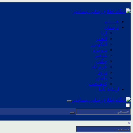
خــــانه
لرستان
ازنا
الشتر
الیگودرز
بروجرد
پلدختر
چگنی
خرم آباد
درود
دلفان
کوهدشت
ارتباط باما
×