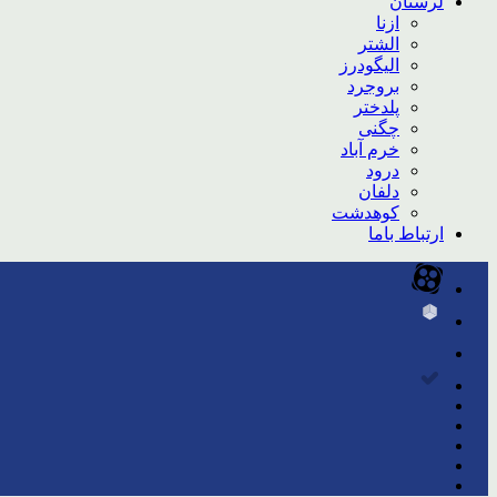
لرستان
ازنا
الشتر
الیگودرز
بروجرد
پلدختر
چگنی
خرم آباد
درود
دلفان
کوهدشت
ارتباط باما