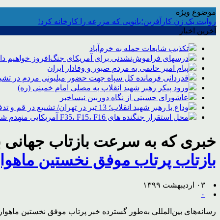
موضوع ویژه
روایت یک زن کارآفرین؛بانویی که مزرعه را کارخانه کرد!
آخرین اخبار
تکذیب شایعات حمله به خرم‌آباد
درسهای فراموش‌نشدنی برای آمریکای جنگ‌افروز خواهیم د
پیام امیر حاتمی به مردم صبور و وفادار ایران
قدردانی فرمانده کل سپاه جهت حضور میلیونی مردم در تشیی
ورود پیکر رهبر شهید انقلاب به مصلی امام خمینی (ره)
عاشورای حسینی از نگاه دوربین نیساخبر
وداع با رهبر شهید انقلاب؛ 13 تیر در تهران/ تشییع در قم و تدفین در مشهد
محل استقرار جنگنده های F35، F15، F16 آمریکایی منهدم شد
خبری که به سرعت بازتاب جهانی 
بازتاب پرتاب موفق نخستین ماهوا
۰۳ اردیبهشت ۱۳۹۹
۰
رسانه‌های بین‌المللی به‌طور گسترده خبر پرتاب موفق نخستین ماهوار