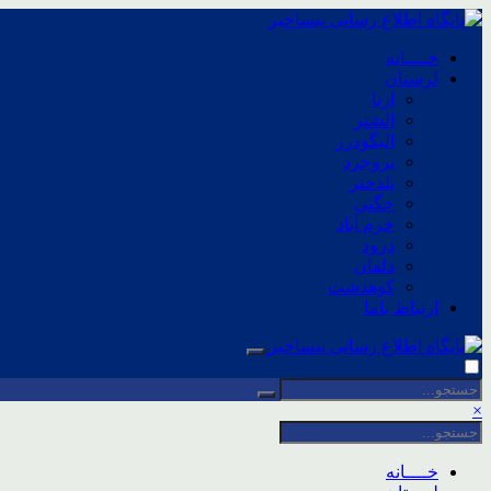
خــــانه
لرستان
ازنا
الشتر
الیگودرز
بروجرد
پلدختر
چگنی
خرم آباد
درود
دلفان
کوهدشت
ارتباط باما
×
خــــانه