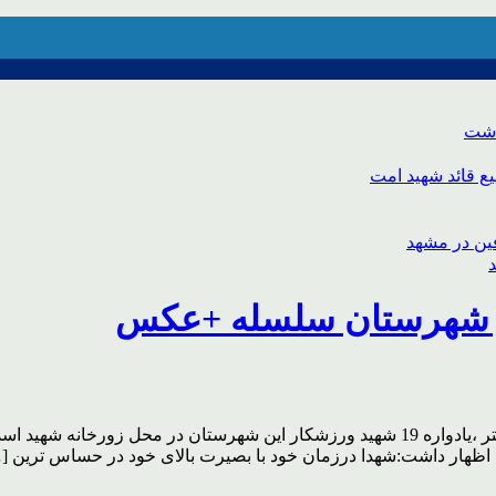
اشت
ع قائد شهید امت
به گزارش نیساخبر” به همت کانون ورزشکاران بسیج سپاه ناحیه الشتر ،یادواره 19 شهید ورزشک
اظهار داشت:شهدا درزمان خود با بصیرت بالای خود در حساس ترین [