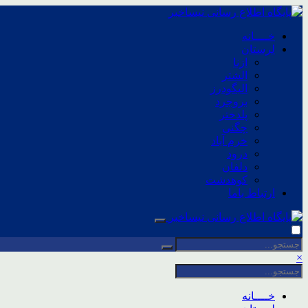
خــــانه
لرستان
ازنا
الشتر
الیگودرز
بروجرد
پلدختر
چگنی
خرم آباد
درود
دلفان
کوهدشت
ارتباط باما
×
خــــانه