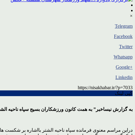
×
Telegram
Facebook
Twitter
Whatsapp
+Google
Linkedin
https://nisakhabar.ir/?p=7033
کپی لینک
به گزارش نیساخبر” به همت کانون ورزشکاران بسیج سپاه ناحیه الشتر ،یادواره 19 شهید ورزشکار این شهرستان در محل زورخانه شهید اسدا
دراین مراسم معنوی فرمانده سپاه ناحیه الشتر بااشاره بر شکست ه