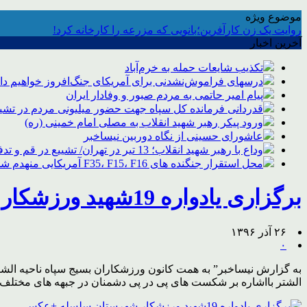
موضوع ویژه
روایت یک زن کارآفرین؛بانویی که مزرعه را کارخانه کرد!
آخرین اخبار
تکذیب شایعات حمله به خرم‌آباد
درسهای فراموش‌نشدنی برای آمریکای جنگ‌افروز خواهیم د
پیام امیر حاتمی به مردم صبور و وفادار ایران
قدردانی فرمانده کل سپاه جهت حضور میلیونی مردم در تشیی
ورود پیکر رهبر شهید انقلاب به مصلی امام خمینی (ره)
عاشورای حسینی از نگاه دوربین نیساخبر
وداع با رهبر شهید انقلاب؛ 13 تیر در تهران/ تشییع در قم و تدفین در مشهد
محل استقرار جنگنده های F35، F15، F16 آمریکایی منهدم شد
برگزاری یادواره 19شهید ورزشکار شهرستان سلسله +عکس
۲۶ آذر ۱۳۹۶
۰
الشتر بااشاره بر شکست های پی در پی دشمنان در جبهه های مختلف 