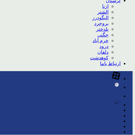
لرستان
ازنا
الشتر
الیگودرز
بروجرد
پلدختر
چگنی
خرم آباد
درود
دلفان
کوهدشت
ارتباط باما