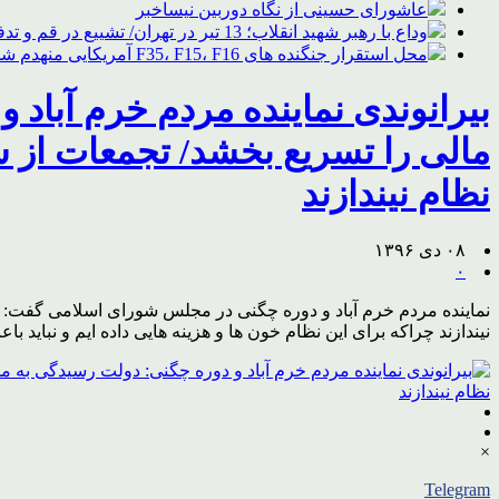
عاشورای حسینی از نگاه دوربین نیساخبر
وداع با رهبر شهید انقلاب؛ 13 تیر در تهران/ تشییع در قم و تدفین در مشهد
محل استقرار جنگنده های F35، F15، F16 آمریکایی منهدم شد
بیرانوندی نماینده مردم خرم آبا
مالی را تسریع بخشد/ تجمعات از 
نظام نیندازند
۰۸ دی ۱۳۹۶
۰
نماینده مردم خرم آباد و دوره چگنی در مجلس شورای اسلامی گفت: هی
نیندازند چراکه برای این نظام خون ها و هزینه هایی داده ایم و نباید 
×
Telegram