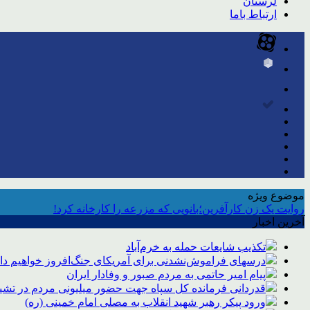
لرستان
ارتباط باما
موضوع ویژه
روایت یک زن کارآفرین؛بانویی که مزرعه را کارخانه کرد!
آخرین اخبار
تکذیب شایعات حمله به خرم‌آباد
درسهای فراموش‌نشدنی برای آمریکای جنگ‌افروز خواهیم د
پیام امیر حاتمی به مردم صبور و وفادار ایران
قدردانی فرمانده کل سپاه جهت حضور میلیونی مردم در تشیی
ورود پیکر رهبر شهید انقلاب به مصلی امام خمینی (ره)