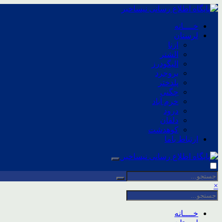
خــــانه
لرستان
ازنا
الشتر
الیگودرز
بروجرد
پلدختر
چگنی
خرم آباد
درود
دلفان
کوهدشت
ارتباط باما
×
خــــانه