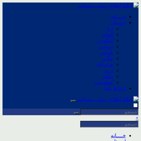
خــــانه
لرستان
ازنا
الشتر
الیگودرز
بروجرد
پلدختر
چگنی
خرم آباد
درود
دلفان
کوهدشت
ارتباط باما
×
خــــانه