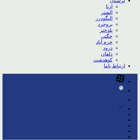
لرستان
ازنا
الشتر
الیگودرز
بروجرد
پلدختر
چگنی
خرم آباد
درود
دلفان
کوهدشت
ارتباط باما