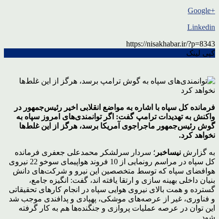
+Google
Linkedin
https://nisakhabar.ir/?p=8343
کپی لینک
فرمانده کل سپاه با اشاره به مواضع انقلابی اخیر رئیس‌جمهور در
واکنش به تهدیدات ترامپ گفت: اگر توانمندی‌های امروز سپاه به
گوش رئیس‌جمهور ماجراجوی آمریکا برسد، هرگز از این غلط‌ها
نخواهد کرد.
به گزارش
نیساخبر
؛ سردار سرلشکر محمدعلی جعفری فرمانده
کل سپاه در مراسم رونمایی از 10 فروند هواپیمای سوخو 22 نیروی
هوافضای سپاه که توسط متخصصین این نیرو و شرکت‌های دانش
بنیان داخلی بهینه سازی و ارتقا یافته اند، گفت: انگیزه جامع،
گسترده و همت بالای نیروی هوایی سپاه در انجام کارهای تحقیقاتی
و فناوری، غیر از عرصه‌های موشکی، پهپادی و پدافندی موجب شد
این توان در عرصه عملیات پروازی و جنگنده‌ها هم به کار گرفته
شود.