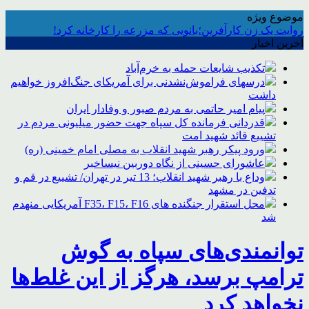
موضوع ویژه
روایت یک زن کارآفرین؛بانویی که مزرعه را کارخانه کرد!
آخرین اخبار
تکذیب شایعات حمله به خرم‌آباد
درسهای فراموش‌نشدنی برای آمریکای جنگ‌افروز خواهیم
داشت
پیام امیر حاتمی به مردم صبور و وفادار ایران
قدردانی فرمانده کل سپاه جهت حضور میلیونی مردم در
تشییع قائد شهید امت
ورود پیکر رهبر شهید انقلاب به مصلی امام خمینی (ره)
عاشورای حسینی از نگاه دوربین نیساخبر
وداع با رهبر شهید انقلاب؛ 13 تیر در تهران/ تشییع در قم و
تدفین در مشهد
محل استقرار جنگنده های F35، F15، F16 آمریکایی منهدم
شد
توانمندی‌های سپاه به گوش
ترامپ برسد، هرگز از این غلط‌ها
نخواهد کرد