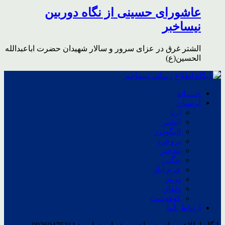
عاشورای حسینی از نگاه دوربین
نیساخبر
الشتر غرق در عزای سرور و سالار شهیدان حضرت اباعبدالله
الحسین(ع)
خــــانه
لرستان
ازنا
الشتر
الیگودرز
بروجرد
پلدختر
چگنی
خرم آباد
درود
دلفان
کوهدشت
ارتباط باما