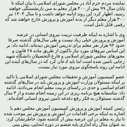
نماینده مردم خرم آباد در مجلس شورای اسلامی با بیان اینکه تا
پایان سال ۹۹ بیش از ۳۰۰ هزار معلم به سن بازنشستگی خواهند
رسید، اظهار کرد: این روند ادامه خواهد داشت و تا سال ۱۴۰۴ نیز
۳۰۰ هزار معلم دیگر از بدنه آموزش و پرورش خارج خواهند شد که
رقمی قابل تامل است.
وی با اشاره به اینکه ظرفیت تربیت نیروی انسانی در عرصه
آموزش و پرورش خیلی زیاد نیست و طی سال‌های گذشته صرفا
حدود ۹۲ هزار نفر معلم برای تدریس آموزش دیده‌اند، ادامه داد: بر
این اساس نیروهای مورد نیاز تاکنون از طریق ماده ۲۸ قانون و
مجوزهای مجلس شورای اسلامی و فارغ التحصیلان دانشگاه شهید
رجایی تامین شده است اما باید اذعان کرد که در سال‌های آینده این
ادامه این روند پاسخگوی نیروی مورد نیاز نیست.
عضو کمیسیون آموزش و تحقیقات مجلس شورای اسلامی با تاکید
بر اینکه مسئولان وزارت آموزش و پرورش باید در سال‌های ‌گذشته
اقدام اساسی و جدی در راستای تربیت معلم انجام می‌دادند، ادامه
داد: متاسفانه هیچ برنامه ریزی در این زمینه انجام نشده و از ۳ سال
گذشته مسئولان به فکر رفع دغدغه تامین نیروی انسانی افتاده‌اند.
رئیس کمیته آموزش و پرورش کمیسیون آموزش مجلس دهم با
اشاره به اینکه برخی اقدامات در آموزش و پرورش نیز موجب شده
تا نیاز به معلم در این عرصه بیش از گذشته شود، خاطرنشان کرد:
به عنوان مثال راه اندازی پایه ششم در دوره ابتدایی، پیش بینی