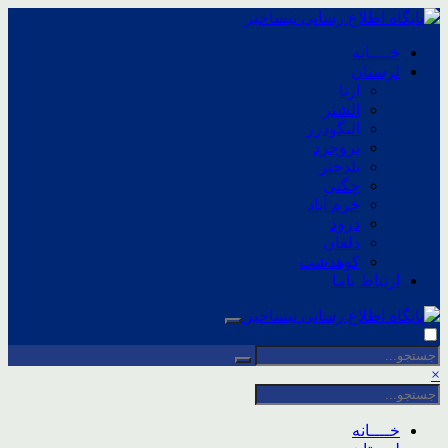
خــــانه
لرستان
ازنا
الشتر
الیگودرز
بروجرد
پلدختر
چگنی
خرم آباد
درود
دلفان
کوهدشت
ارتباط باما
×
خــــانه