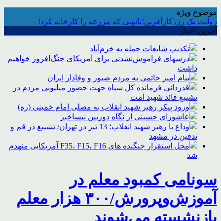
موضوع ویژه
روایت یک زن کارآفرین؛بانویی که مزرعه را کارخانه کرد!
آخرین اخبار
تکذیب شایعات حمله به خرم‌آباد
درسهای فراموش‌نشدنی برای آمریکای جنگ‌افروز خواهیم
داشت
پیام امیر حاتمی به مردم صبور و وفادار ایران
قدردانی فرمانده کل سپاه جهت حضور میلیونی مردم در
تشییع قائد شهید امت
ورود پیکر رهبر شهید انقلاب به مصلی امام خمینی (ره)
عاشورای حسینی از نگاه دوربین نیساخبر
وداع با رهبر شهید انقلاب؛ 13 تیر در تهران/ تشییع در قم و
تدفین در مشهد
محل استقرار جنگنده های F35، F15، F16 آمریکایی منهدم
شد
سونامی کمبود معلم در
آموزش‌وپرورش/۳۰۰ هزار معلم
بازنشسته می‌شوند