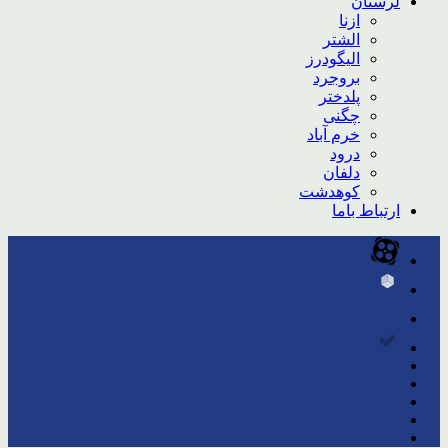
لرستان
ازنا
الشتر
الیگودرز
بروجرد
پلدختر
چگنی
خرم آباد
درود
دلفان
کوهدشت
ارتباط باما