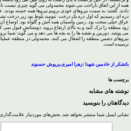
همه از این اتفاق ناراحت می شوند محمدولی می گوید چیزی نیست نارا
دادند. گفتند: به سمت نیروهای خودی برویم.نیروها همه خسته بودند
دره ای رسیدیم که اول دره یک درخت تنومند بلوط بود زیر درخت نشس
عراق خیلی سخت بود. زمین وآسمان همه آتش و گلوله بود. اوضاع آن ل
زود منطقه را ترک کنید و به بالای ارتفاع بروید. دوستانش قبول نمی ک
می پوشد. دوربین و نقشه ها را به بچه ها می دهد و می گوید: شما بر
نیروهای دشمن منطقه را اشغال می کنند. محمدولی در منطقه عملیاتی ص
نرسیده است.
باتشکر از خادمین شهدا :زهرا امیری،
پریوش حسنوند
برچسب ها
نوشته های مشابه
دیدگاهتان را بنویسید
نشانی ایمیل شما منتشر نخواهد شد.
بخش‌های موردنیاز علامت‌گذاری 