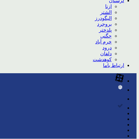
لرستان
ازنا
الشتر
الیگودرز
بروجرد
پلدختر
چگنی
خرم آباد
درود
دلفان
کوهدشت
ارتباط باما