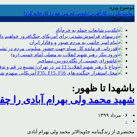
موضوع ویژه
روایت یک زن کارآفرین؛بانویی که مزرعه را کارخانه کرد!
آخرین اخبار
تکذیب شایعات حمله به خرم‌آباد
درسهای فراموش‌نشدنی برای آمریکای جنگ‌افروز خواهیم د
پیام امیر حاتمی به مردم صبور و وفادار ایران
قدردانی فرمانده کل سپاه جهت حضور میلیونی مردم در تشیی
ورود پیکر رهبر شهید انقلاب به مصلی امام خمینی (ره)
عاشورای حسینی از نگاه دوربین نیساخبر
وداع با رهبر شهید انقلاب؛ 13 تیر در تهران/ تشییع در قم و تدفین در مشهد
محل استقرار جنگنده های F35، F15، F16 آمریکایی منهدم شد
باشهدا تا ظهور:
شهید محمد ولی بهرام آبادی را چ
۰۶ مرداد ۱۳۹۹
۰
مختصری از زندگینامه جاویدالاثر محمد ولی بهرام آبادی