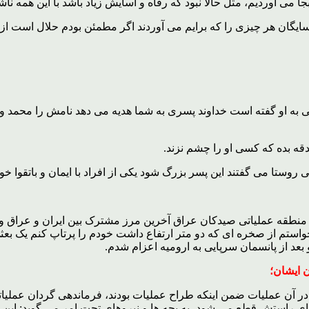
می آوردیم، مثل حالا نبود که رفاه و آسایش زیاد باشد با این همه نا
یگان هر چیزی را که برایم می آوردند اگر مطمئن بودم حلال است از 
یکی به او گفته است خداوند پسری به شما هدیه می دهد نامش را محمد ول
دقه بده که کسی او را چشم نزند.
روستا می گفتند این پسر بزرگ شود یکی از افراد با ایمان و باتقوا خو
 مرزی به نام قادر 2 به شهر اُشنویه و به منطقه عملیاتی صیدکان عراق آخرین مرز مشترک 
ستم از صخره ای که دو متر ارتفاع داشت خودم را پرتاپ کنم یک بعثی
عد از پانسمان سرپایی به ارومیه اعزام شدم.
ن ایشان؛
 در آن عملیات ضمن اینکه طراح عملیات بودند، فرماندهی گردان عملیاتی 
ای راستش قطع می شود، به بچه ها و نیروهای تحت امر می گوید: این 