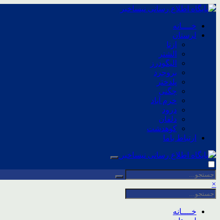
خــــانه
لرستان
ازنا
الشتر
الیگودرز
بروجرد
پلدختر
چگنی
خرم آباد
درود
دلفان
کوهدشت
ارتباط باما
×
خــــانه