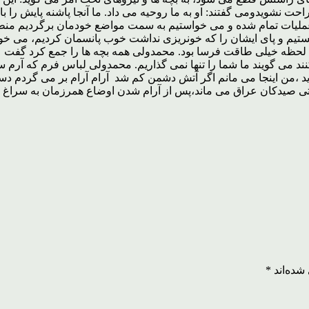
حت نشویدومی گفتند: او به ما روحیه می داد. ما آنجا پاشنه پایش را
، عملیات تمام شده و می خواستیم به سمت مواضع خودمان برگردیم منط
تیم و پای ایشان را که خونریزی نداشت خوب پانسمان کردیم، می خوا
حظه خیلی طاقت فرسا بود. محمدولی همه بچه ها را جمع کرد گفت عزیزا
نند می گویند ما شما را تنها نمی گذاریم. محمدولی لباس فرم که آرم س
وید ،من اینجا می مانم اگر آتش دشمن کم شد آرام آرام بر می گردم د
یدکان عراق می ماند،پس از آرام شدن اوضاع همرزمان به سراغ او می رو
شده‌اند
*