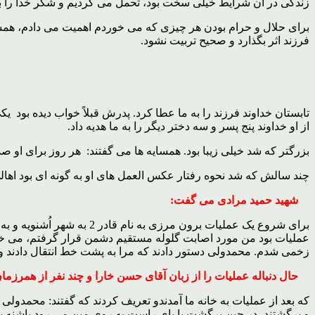
زندگی در آن شرایط خیلی سخت بود، تحمل می کردیم و شکر خدا را بجا 
برای حلال و حرام بودن هر چیزی که می خوردم اهمیت می دادم، همسا
فرزند اثر بگذارد و صحیح تربیت نشود.
تابستان خداوند فرزند را به ما عطا کرد. پدرش قبلاً خواب دیده بود 
از او خداوند پنج پسر و سه دختر دیگر را به ما هدیه داد.
بزرگتر که شد خیلی زیبا بود. همسایه ها می گفتند: هر روز برای او ص
چند سالش که شد نحوه رفتار عکس العمل های او به گونه ای بود اهالی 
شهید حمید مرادی می گفت:
برای شروع یک عملیات برون
عملیات بود من مورد اصابت گلوله مستقیم دشمن قرار گرفتم، می خوا
زخمی شدم. محمدولی دستور دادند که مرا به پشت خط انتقال دادند و ب
حال دنباله عملیات را از زبان آقای حسن خارا و چند نفر از همرزما
که بعد از عملیات به خانه ما آمدندو تعریف کردند که گفتند: محمدولی
و برگشتند، در حین برگشت با پای راست به روی مین می رود پاشنه پ