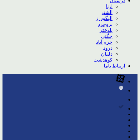
لرستان
ازنا
الشتر
الیگودرز
بروجرد
پلدختر
چگنی
خرم آباد
درود
دلفان
کوهدشت
ارتباط باما