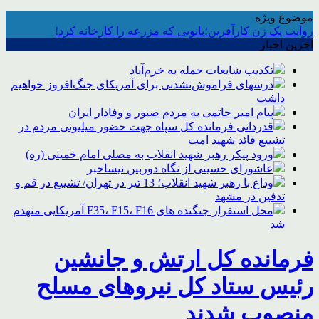
موضوع ویژه
روایت یک زن کارآفرین؛بانویی که مزرعه را کارخانه کرد!
آخرین اخبار
تکذیب شایعات حمله به خرم‌آباد
درسهای فراموش‌نشدنی برای آمریکای جنگ‌افروز خواهیم
داشت
پیام امیر حاتمی به مردم صبور و وفادار ایران
قدردانی فرمانده کل سپاه جهت حضور میلیونی مردم در
تشییع قائد شهید امت
ورود پیکر رهبر شهید انقلاب به مصلی امام خمینی (ره)
عاشورای حسینی از نگاه دوربین نیساخبر
وداع با رهبر شهید انقلاب؛ 13 تیر در تهران/ تشییع در قم و
تدفین در مشهد
محل استقرار جنگنده های F35، F15، F16 آمریکایی منهدم
شد
فرمانده کل ارتش و جانشین
رئیس ستاد کل نیروهای مسلح
منصوب شدند