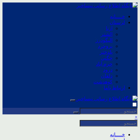
خــــانه
لرستان
ازنا
الشتر
الیگودرز
بروجرد
پلدختر
چگنی
خرم آباد
درود
دلفان
کوهدشت
ارتباط باما
×
خــــانه