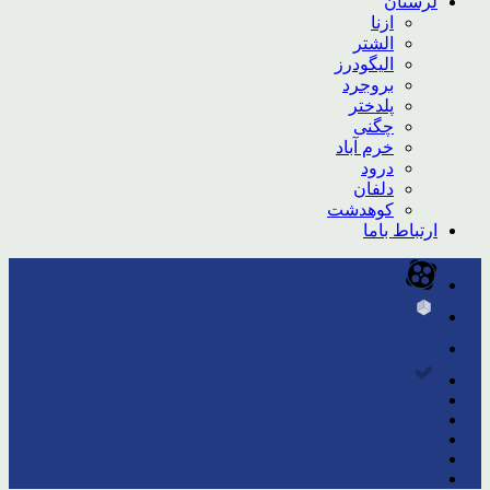
لرستان
ازنا
الشتر
الیگودرز
بروجرد
پلدختر
چگنی
خرم آباد
درود
دلفان
کوهدشت
ارتباط باما