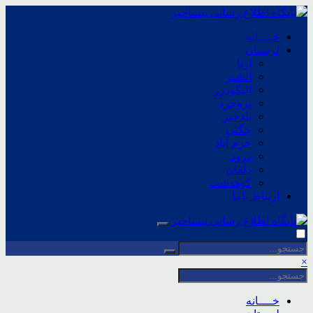
خــــانه
لرستان
ازنا
الشتر
الیگودرز
بروجرد
پلدختر
چگنی
خرم آباد
درود
دلفان
کوهدشت
ارتباط باما
×
خــــانه