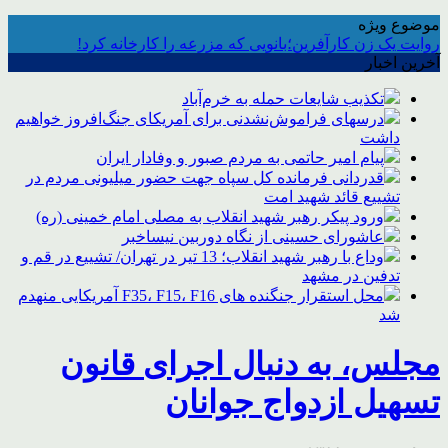
موضوع ویژه
روایت یک زن کارآفرین؛بانویی که مزرعه را کارخانه کرد!
آخرین اخبار
تکذیب شایعات حمله به خرم‌آباد
درسهای فراموش‌نشدنی برای آمریکای جنگ‌افروز خواهیم
داشت
پیام امیر حاتمی به مردم صبور و وفادار ایران
قدردانی فرمانده کل سپاه جهت حضور میلیونی مردم در
تشییع قائد شهید امت
ورود پیکر رهبر شهید انقلاب به مصلی امام خمینی (ره)
عاشورای حسینی از نگاه دوربین نیساخبر
وداع با رهبر شهید انقلاب؛ 13 تیر در تهران/ تشییع در قم و
تدفین در مشهد
محل استقرار جنگنده های F35، F15، F16 آمریکایی منهدم
شد
مجلس، به دنبال اجرای قانون
تسهیل ازدواج جوانان