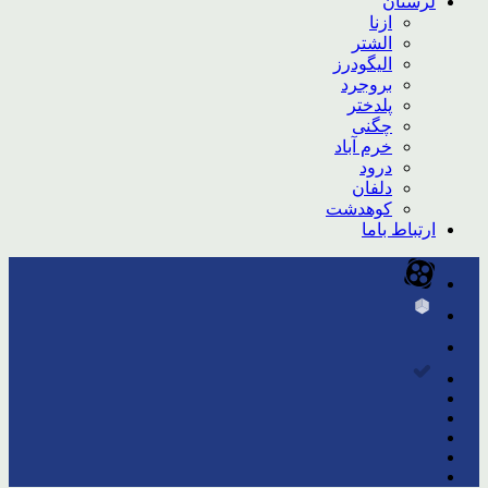
لرستان
ازنا
الشتر
الیگودرز
بروجرد
پلدختر
چگنی
خرم آباد
درود
دلفان
کوهدشت
ارتباط باما