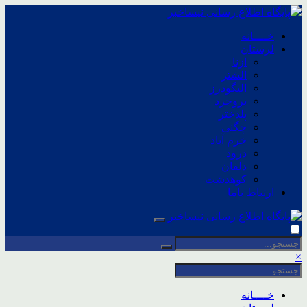
خــــانه
لرستان
ازنا
الشتر
الیگودرز
بروجرد
پلدختر
چگنی
خرم آباد
درود
دلفان
کوهدشت
ارتباط باما
×
خــــانه