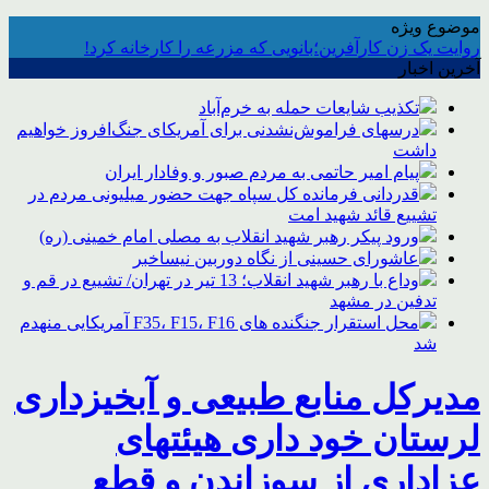
موضوع ویژه
روایت یک زن کارآفرین؛بانویی که مزرعه را کارخانه کرد!
آخرین اخبار
تکذیب شایعات حمله به خرم‌آباد
درسهای فراموش‌نشدنی برای آمریکای جنگ‌افروز خواهیم
داشت
پیام امیر حاتمی به مردم صبور و وفادار ایران
قدردانی فرمانده کل سپاه جهت حضور میلیونی مردم در
تشییع قائد شهید امت
ورود پیکر رهبر شهید انقلاب به مصلی امام خمینی (ره)
عاشورای حسینی از نگاه دوربین نیساخبر
وداع با رهبر شهید انقلاب؛ 13 تیر در تهران/ تشییع در قم و
تدفین در مشهد
محل استقرار جنگنده های F35، F15، F16 آمریکایی منهدم
شد
مدیرکل منابع طبیعی و آبخیزداری
لرستان خود داری هیئتهای
عزاداری از سوزاندن و قطع