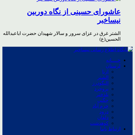
عاشورای حسینی از نگاه دوربین
نیساخبر
الشتر غرق در عزای سرور و سالار شهیدان حضرت اباعبدالله
الحسین(ع)
خــــانه
لرستان
ازنا
الشتر
الیگودرز
بروجرد
پلدختر
چگنی
خرم آباد
درود
دلفان
کوهدشت
ارتباط باما