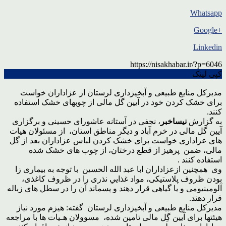
Whatsapp
+Google
Linkedin
https://nisakhabar.ir/?p=6046
کپی لینک
مدیرکل منابع طبیعی و آبخیزداری لرستان از عزاداران خواست
برای خشک کردن خود در آیین گل مالی از چوبهای خشک استفاده
کنند.
به گزارش
نیساخبر
، نجفی در آستانه عاشورای حسینی و برگزاری
آیین گل مالی در خرم آباد و دیگر مناطق استان، از مسئولان هیات
های عزاداری خواست برای خشک کردن لباس عزاداران بعد از گل
مالی، ضمن پرهیز از قطع درختان، از چوب های خشک شده
استفاده کنند .
وی همچنین ازعزاداران ابا عبد الله الحسین با توجه به بیماری زا
بودن ظروف پلاستیکی، مواد غذاییِ نذری را در ظروف کاغذی،
آلومینیومی و یا گیاهی قرار دهند و پسماند آن را در سطل های زباله
قرار دهند.
مدیرکل منابع طبیعی و آبخیزداری لرستان گفته: هیزم مورد نیاز
هیئتها برای آیین گِل مالی تامین شده، مسوولان هـیات ها با مراجعه