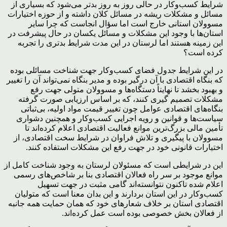
شرایط کسب‌وکار در حالی روز به روز بدتر می‌شود که بسیاری از
مسائل و مشکلات ریشه در مسائل کلان داشته و از حوزه اختیارات
مسوولان استانی خارج است اما سؤال انجاست که چرا سایر
استان‌ها با وجود این مشکلات و مسائل یکسان در حال پیشرفت در
این زمینه هستند اما لرستان در این مدت شرایط بدتری را تجربه
کرده است؟
در این شرایط جدول فضای کسب‌وکار جهت شناخت مسائلی بوده
که بنگاه اقتصادی با آن درگیر بوده و مدیر بنگاه نمی‌تواند آن را تغییر
و بهبود بخشد تا نهایتاً دستگاه‌ها و مسوولان متولی جهت رفع
مشکلات تصمیم گیری کنند، که بر اساس ارزیابی صورت گرفته
بنگاه‌های اقتصادی عوامل چون تغییر قیمت مواد اولیه، بی‌ثباتی
سیاست‌ها و قوانین و رویه اجرایی کسب‌وکار و همچنین دشواری
تأمین مالی بزرگ‌ترین موانع فعالیت اقتصادی اعلام کرده‌اند تا
مسوولان با پیگیری و تلاش فراوان در شرایط سخت اقتصادی، از
اختیارات قانونی خود در جهت رفع این مشکلات استفاده کنند.
این در شرایطی است که مسئولان لرستان به وجود شناخت کامل از
موانع موجود بر سر راه فعالان اقتصادی بنا بر شاخص‌های رسمی
اعلام شده تاکنون نتوانسته‌اند گامی مثبت در جهت تسهیل
کسب‌وکار در این استان بردارند و این بدان معنا است که متولیان
اقتصادی استان بر خلاف شعارهای خود که همان حمایت همه جانبه
از فعالان بخش خصوصی بوده است عمل کرده‌اند.