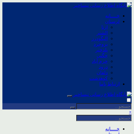
خــــانه
لرستان
ازنا
الشتر
الیگودرز
بروجرد
پلدختر
چگنی
خرم آباد
درود
دلفان
کوهدشت
ارتباط باما
×
خــــانه