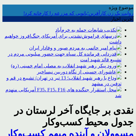
موضوع ویژه
روایت یک زن کارآفرین؛بانویی که مزرعه را کارخانه کرد!
آخرین اخبار
تکذیب شایعات حمله به خرم‌آباد
درسهای فراموش‌نشدنی برای آمریکای جنگ‌افروز خواهیم
داشت
پیام امیر حاتمی به مردم صبور و وفادار ایران
قدردانی فرمانده کل سپاه جهت حضور میلیونی مردم در
تشییع قائد شهید امت
ورود پیکر رهبر شهید انقلاب به مصلی امام خمینی (ره)
عاشورای حسینی از نگاه دوربین نیساخبر
وداع با رهبر شهید انقلاب؛ 13 تیر در تهران/ تشییع در قم و
تدفین در مشهد
محل استقرار جنگنده های F35، F15، F16 آمریکایی منهدم
شد
نقدی بر جایگاه آخر لرستان در
جدول محیط کسب‌وکار
مسوولان و آینده مبهم کسب‌وکار