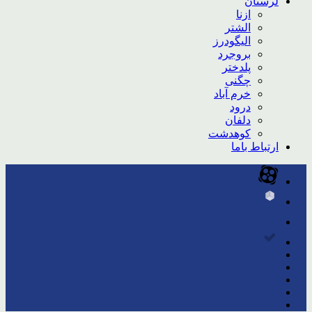
لرستان
ازنا
الشتر
الیگودرز
بروجرد
پلدختر
چگنی
خرم آباد
درود
دلفان
کوهدشت
ارتباط باما