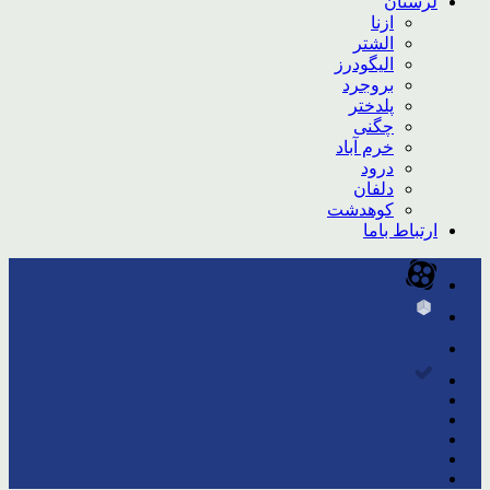
لرستان
ازنا
الشتر
الیگودرز
بروجرد
پلدختر
چگنی
خرم آباد
درود
دلفان
کوهدشت
ارتباط باما