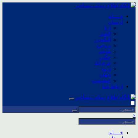
خــــانه
لرستان
ازنا
الشتر
الیگودرز
بروجرد
پلدختر
چگنی
خرم آباد
درود
دلفان
کوهدشت
ارتباط باما
×
خــــانه