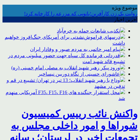
موضوع ویژه
روایت یک زن کارآفرین؛بانویی که مزرعه را کارخانه کرد!
آخرین اخبار
تکذیب شایعات حمله به خرم‌آباد
درسهای فراموش‌نشدنی برای آمریکای جنگ‌افروز خواهیم
داشت
پیام امیر حاتمی به مردم صبور و وفادار ایران
قدردانی فرمانده کل سپاه جهت حضور میلیونی مردم در
تشییع قائد شهید امت
ورود پیکر رهبر شهید انقلاب به مصلی امام خمینی (ره)
عاشورای حسینی از نگاه دوربین نیساخبر
وداع با رهبر شهید انقلاب؛ 13 تیر در تهران/ تشییع در قم و
تدفین در مشهد
محل استقرار جنگنده های F35، F15، F16 آمریکایی منهدم
شد
واکنش نائب رییس کمیسیون
شوراها و امور داخلی مجلس به
تجمعات اخیر در لرستان؛ رسانه