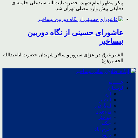
پیکر مطهر امام شهید،‌ حضرت آیت‌الله سیدعلی خامنه‌ای
دقایقی پیش وارد مصلی تهران شد.
عاشورای حسینی از نگاه دوربین
نیساخبر
الشتر غرق در عزای سرور و سالار شهیدان حضرت اباعبدالله
الحسین(ع)
خــــانه
لرستان
ازنا
الشتر
الیگودرز
بروجرد
پلدختر
چگنی
خرم آباد
درود