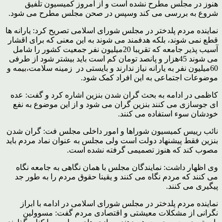
هنوز در مجلس مطرح نشده است و از امروز کمیسیون تلفیق
شروع به بررسی می کند وسپس در صحن مجلس مطرح می شود.
نماینده مردم پلدختر در مجلس شورای اسلامی تصریح کرد: یارانه ها
قطع نمی شوند، بلکه هدفمند می شوند به این معنی که برای اقشار
آسیب پذیر جامعه که تقریبا 20میلیون نفر جمعیت کشور را شامل
می شوند 45هزار و پانصد تومان کم است باید بیشتر شود از طرفی
60میلیون نفر به یارانه نیاز ندارند و بایستی در زمینه سلامت،بیمه و
موضوعات اجتماعی به این افراد کمک شود.
کاظمی در ادامه به بحث گران شدن بنزین اشاره کرد و گفت: عده
ای جوسازی می کنند بنزین گران می شود و از این موضوع به نفع
خودشان سوء استفاده می کنند.
نائب رییس کمیسیون شوراها و امور داخلی مجلس فت: گران شدن
بنزین فقط پیشنهاد دولت است ولی مجلس به عنوان نماد مردم باید
مصوب کند که هنوز تصمیمی گرفته نشده است.
وی اظهار داشت: نمایندگان مجلس با همان نگاهی به جامعه نگاه
می کنند که مردم نگاه می کنند و یقینا حقوق مردم را به طور جد
پیگیری می کنند.
نماینده مردم پلدختر در مجلس شورای اسلامی در ادامه با ابراز
نگرانی از مشکلات معیشتی و اقتصادی مردم گفت: مسوولین